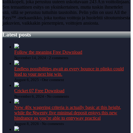
kolikkopeli, joka perustuu uuteen uskottavaan 243 A:n voittolinjaan.
Sen temaattinen esitys on yksinkertainen, mutta tuskin ihmettelet
sitä, sillä se perustuu tuttuihin taustoihin. Pelin ydin on uusi All the
Pays™ -mekaanikko, joka tuottaa voittoja ja huolehtii sitoutumisesta
jatkuvien, vaikkakin pienempien, voittojen ansiosta.
Latest posts
Follow the meaning Free Download
November 14, 2024 -
2 comments
Endless possibilities await as every bounce in plinko could
lead to your next big win.
August 6, 2025 -
One comment
Cricket 07 Free Download
November 6, 2024 -
No comments
New 40x wagering criteria is actually basic at this height,
while the $twenty five minimal deposit enjoys this new
hindrance so you’re able to entryway practical
August 8, 2026 -
No comments