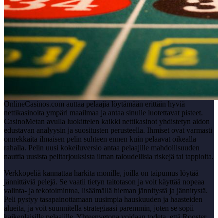
OnlineCasinos.com auttaa pelaajia löytämään erittäin hyviä
nettikasinoita ympäri maailmaa ja antaa sinulle luotettavat pisteet.
CasinoMetan avulla luokittelen kaikki nettikasinot yhdistetyn aidon
edustavan analyysin ja suositusten perusteella. Ihmiset ovat varmasti
onnekkaita ilmaisen pelin suhteen ennen kuin pelaavat oikealla
rahalla. Pelin uusi kokeiluversio antaa pelaajille mahdollisuuden
nauttia uusista pelitarjouksista ilman taloudellisia riskejä tai tappioita.
Verkkopeliä kannattaa harkita monille, joilla on taipumus löytää
jännittäviä pelejä. Se vaatii tietyn taitotason ja voit käyttää nopeaa
valinta- ja tekotoimintoa, lisäämällä hieman jännitystä ja jännitystä.
Peli pystyy tasapainottamaan uusimpia hauskuuden ja haasteiden
alueita, ja voit suunnitella strategiaasi paremmin, joten se sopii
kaikenlaisille pelaajille. Yhteenvetona voidaan todeta, että Rooster