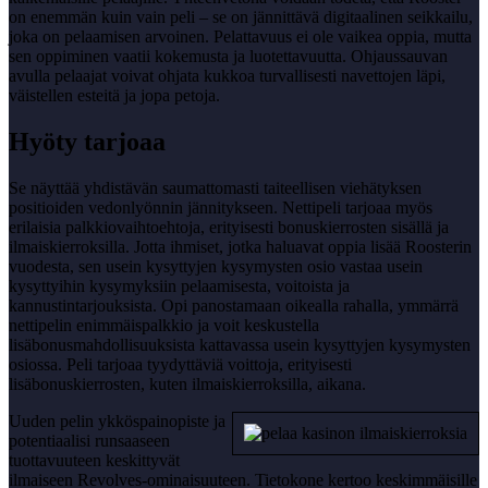
on enemmän kuin vain peli – se on jännittävä digitaalinen seikkailu,
joka on pelaamisen arvoinen. Pelattavuus ei ole vaikea oppia, mutta
sen oppiminen vaatii kokemusta ja luotettavuutta. Ohjaussauvan
avulla pelaajat voivat ohjata kukkoa turvallisesti navettojen läpi,
väistellen esteitä ja jopa petoja.
Hyöty tarjoaa
Se näyttää yhdistävän saumattomasti taiteellisen viehätyksen
positioiden vedonlyönnin jännitykseen. Nettipeli tarjoaa myös
erilaisia ​​palkkiovaihtoehtoja, erityisesti bonuskierrosten sisällä ja
ilmaiskierroksilla. Jotta ihmiset, jotka haluavat oppia lisää Roosterin
vuodesta, sen usein kysyttyjen kysymysten osio vastaa usein
kysyttyihin kysymyksiin pelaamisesta, voitoista ja
kannustintarjouksista. Opi panostamaan oikealla rahalla, ymmärrä
nettipelin enimmäispalkkio ja voit keskustella
lisäbonusmahdollisuuksista kattavassa usein kysyttyjen kysymysten
osiossa. Peli tarjoaa tyydyttäviä voittoja, erityisesti
lisäbonuskierrosten, kuten ilmaiskierroksilla, aikana.
Uuden pelin ykköspainopiste ja
potentiaalisi runsaaseen
tuottavuuteen keskittyvät
ilmaiseen Revolves-ominaisuuteen. Tietokone kertoo keskimmäisille