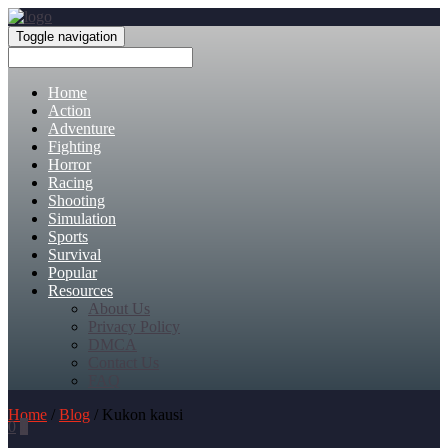
Toggle navigation
Home
Action
Adventure
Fighting
Horror
Racing
Shooting
Simulation
Sports
Survival
Popular
Resources
About Us
Privacy Policy
DMCA
Contact Us
FAQ
Home
/
Blog
/ Kukon kausi
0
0