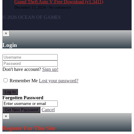
Grand Theft Auto V Free Download (v1.3411)
December 15, 2024 -
No comments
© 2026 OCEAN OF GAMES
×
Login
Don't have account?
Sign up!
Remember Me
Lost your password?
Forgotten Password
Cancel
×
Register For This Site