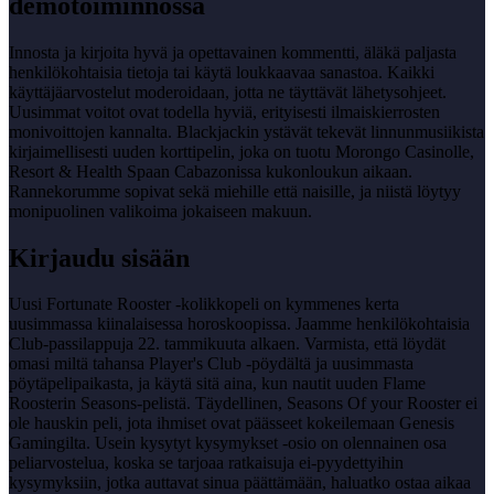
demotoiminnossa
Innosta ja kirjoita hyvä ja opettavainen kommentti, äläkä paljasta
henkilökohtaisia ​​tietoja tai käytä loukkaavaa sanastoa. Kaikki
käyttäjäarvostelut moderoidaan, jotta ne täyttävät lähetysohjeet.
Uusimmat voitot ovat todella hyviä, erityisesti ilmaiskierrosten
monivoittojen kannalta. Blackjackin ystävät tekevät linnunmusiikista
kirjaimellisesti uuden korttipelin, joka on tuotu Morongo Casinolle,
Resort & Health Spaan Cabazonissa kukonloukun aikaan.
Rannekorumme sopivat sekä miehille että naisille, ja niistä löytyy
monipuolinen valikoima jokaiseen makuun.
Kirjaudu sisään
Uusi Fortunate Rooster -kolikkopeli on kymmenes kerta
uusimmassa kiinalaisessa horoskoopissa. Jaamme henkilökohtaisia ​​
Club-passilappuja 22. tammikuuta alkaen. Varmista, että löydät
omasi miltä tahansa Player's Club -pöydältä ja uusimmasta
pöytäpelipaikasta, ja käytä sitä aina, kun nautit uuden Flame
Roosterin Seasons-pelistä. Täydellinen, Seasons Of your Rooster ei
ole hauskin peli, jota ihmiset ovat päässeet kokeilemaan Genesis
Gamingilta. Usein kysytyt kysymykset -osio on olennainen osa
peliarvostelua, koska se tarjoaa ratkaisuja ei-pyydettyihin
kysymyksiin, jotka auttavat sinua päättämään, haluatko ostaa aikaa