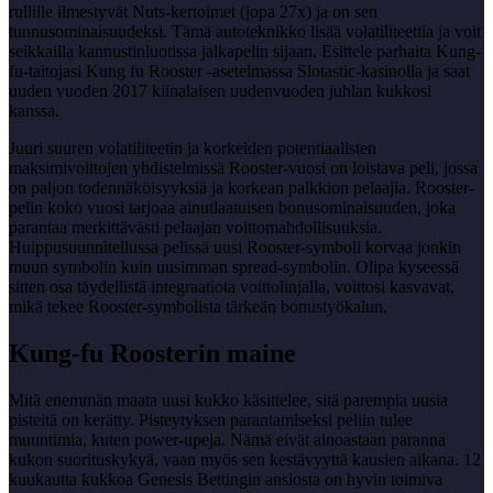
rullille ilmestyvät Nuts-kertoimet (jopa 27x) ja on sen
tunnusominaisuudeksi. Tämä autoteknikko lisää volatiliteettia ja voit
seikkailla kannustinluotissa jalkapelin sijaan. Esittele parhaita Kung-
fu-taitojasi Kung fu Rooster -asetelmassa Slotastic-kasinolla ja saat
uuden vuoden 2017 kiinalaisen uudenvuoden juhlan kukkosi
kanssa.
Juuri suuren volatiliteetin ja korkeiden potentiaalisten
maksimivoittojen yhdistelmissä Rooster-vuosi on loistava peli, jossa
on paljon todennäköisyyksiä ja korkean palkkion pelaajia. Rooster-
pelin koko vuosi tarjoaa ainutlaatuisen bonusominaisuuden, joka
parantaa merkittävästi pelaajan voittomahdollisuuksia.
Huippusuunnitellussa pelissä uusi Rooster-symboli korvaa jonkin
muun symbolin kuin uusimman spread-symbolin. Olipa kyseessä
sitten osa täydellistä integraatiota voittolinjalla, voittosi kasvavat,
mikä tekee Rooster-symbolista tärkeän bonustyökalun.
Kung-fu Roosterin maine
Mitä enemmän maata uusi kukko käsittelee, sitä parempia uusia
pisteitä on kerätty. Pisteytyksen parantamiseksi peliin tulee
muuntimia, kuten power-upeja. Nämä eivät ainoastaan ​​paranna
kukon suorituskykyä, vaan myös sen kestävyyttä kausien aikana. 12
kuukautta kukkoa Genesis Bettingin ansiosta on hyvin toimiva