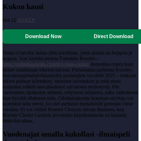
Kukon kausi
Oct 12
AOXEN
Download Now
Direct Download
Sinun ei tarvitse ladata yhtä sovellusta, joten aloitus on helppoa ja
nopeaa. Voit käyttää uusinta Fortunate Rooster –
https://onlinekasinolla.com/leovegas-casino/
demotilaa ennen kuin
pääset nauttimaan oikeista tuloista. Puhutaanpa parhaista Rooster-
horoskooppimahdollisuuksien parantajista vuodelle 2025 – mukaan
lukien parhaat talletukset, suotuisat suositukset ja mitä sinun
kannattaa välttää saavuttaaksesi vaivatonta menestystä.
Ole
varovainen sijoitusten suhteen, erityisesti sellaisten, jotka vaikuttavat
liian hyviltä ollakseen totta. Odottamattomia bonuksia tai etuja voi
kuitenkin tulla eteesi, jos olet asettanut merkittävän perustan viime
vuosina. Et voi väittää Rooster Choicen olevan ilmainen, kun
Rooster Choice Casinon arvostelun kirjoittamisesta on kulunut
riittävästi aikaa.
Vuodenajat omalla kukollasi -ilmaispeli