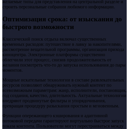
желаемые типы для представления на центральной разделе и
строить персональные собрания любимого информации.
Оптимизация срока: от изыскания до
быстрого возможности
Классический поиск отдыха включал существенных
временных расходов: путешествие в лавку за накопителями,
рассмотрение вещательной программы, организация прихода
киноцентра. Электронные платформы существенно
облегчили этот процесс, снизив продолжительность от
желания посмотреть что-то до запуска использования до пары
моментов.
Мощные искательные технологии в составе развлекательных
ресурсов позволяют обнаруживать нужный контент по
всевозможным параметрам: жанр, исполнители, постановщик,
год создания, качество, длительность. Актуальные технологии
внедряют продвинутые фильтры и упорядочивания,
превращая процедуру разыскания простым и мгновенным.
Функции опережающего кэширования и адаптивной
потоковой передачи гарантируют виртуально быстрое запуск
показа контента. Пользователи могут перестраиваться между