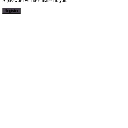
A password will be e-mailed to you.