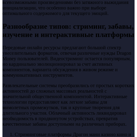
всевозможными произведениями без затяжного выжидания
инициализации, что особенно важно при выборе
оптимального содержимого для текущего эмоций.
Разнообразие типов: стриминг, забавы,
изучение и интерактивные платформы
Передовые онлайн ресурсы предлагают большой спектр
увеселительных форматов, отвечая различные нужды Dragon
Money пользователей. Видеостриминг остается популярным,
но кардинально эволюционировал за счет активных
компонентов, варианта обсуждения в живом режиме и
коммуникативных инструментов.
Развлекательные системы преобразились от простых коротких
активностей до сложных массовых реальностей с
значительной общественной компонентой. Интерактивные
технологии предоставляют как легкие забавы для
мимолетных промежутков, так и крупные творения для
длительного участия. Облачный активность ликвидировал
необходимость в продвинутом устройствах, превратив
качественные забавы доступными на различных приборах.
Стриминговые платформы Драгон мани казино кино и