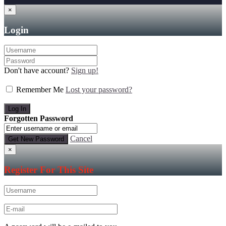
×
Login
Don't have account?
Sign up!
Remember Me
Lost your password?
Forgotten Password
Cancel
×
Register For This Site