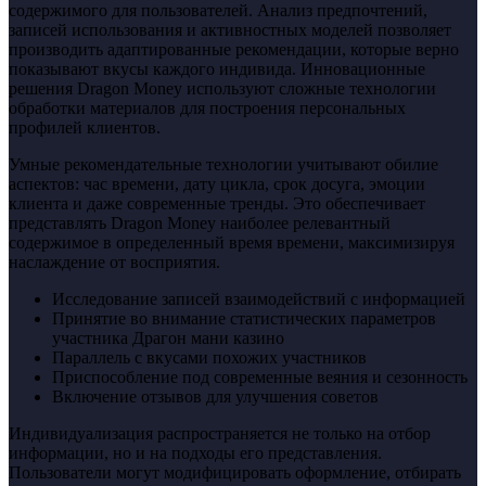
содержимого для пользователей. Анализ предпочтений,
записей использования и активностных моделей позволяет
производить адаптированные рекомендации, которые верно
показывают вкусы каждого индивида. Инновационные
решения Dragon Money используют сложные технологии
обработки материалов для построения персональных
профилей клиентов.
Умные рекомендательные технологии учитывают обилие
аспектов: час времени, дату цикла, срок досуга, эмоции
клиента и даже современные тренды. Это обеспечивает
представлять Dragon Money наиболее релевантный
содержимое в определенный время времени, максимизируя
наслаждение от восприятия.
Исследование записей взаимодействий с информацией
Принятие во внимание статистических параметров
участника Драгон мани казино
Параллель с вкусами похожих участников
Приспособление под современные веяния и сезонность
Включение отзывов для улучшения советов
Индивидуализация распространяется не только на отбор
информации, но и на подходы его представления.
Пользователи могут модифицировать оформление, отбирать