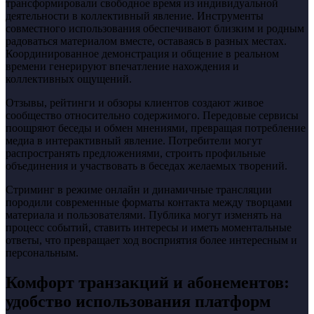
трансформировали свободное время из индивидуальной
деятельности в коллективный явление. Инструменты
совместного использования обеспечивают близким и родным
радоваться материалом вместе, оставаясь в разных местах.
Координированное демонстрация и общение в реальном
времени генерируют впечатление нахождения и
коллективных ощущений.
Отзывы, рейтинги и обзоры клиентов создают живое
сообщество относительно содержимого. Передовые сервисы
поощряют беседы и обмен мнениями, превращая потребление
медиа в интерактивный явление. Потребители могут
распространять предложениями, строить профильные
объединения и участвовать в беседах желаемых творений.
Стриминг в режиме онлайн и динамичные трансляции
породили современные форматы контакта между творцами
материала и пользователями. Публика могут изменять на
процесс событий, ставить интересы и иметь моментальные
ответы, что превращает ход восприятия более интересным и
персональным.
Комфорт транзакций и абонементов:
удобство использования платформ