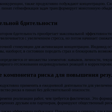
и конкуренции, также продуктивно побуждают концентрацию. С
я. пинап геймификация задач трансформирует монотонную обыд
ельной бдительности
 котором бдительность приобретает максимальной эффективност
величивается с увеличением стресса, но потом начинает снижать
чной стимуляции для активизации концентрации. Индивид остае
ы, наоборот, в состоянии породить страх и блокировать возмо
определяется от множества элементов: навыков, личности, теку
улярного отслеживания индивидуальных реакций и корректиров
е компонента риска для повышения резу
одуктивно применять в ежедневной деятельности для увеличени
вство риска в пинап без действительной опасности.
емени реализации работ, чем требуется фактически. Это формир
амерениях друзьям или партнерам, формируют общественный риск
 также эффективно побуждают. Приложения и сервисы, где клиен