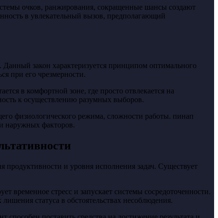
истемы очков, ранжирования, сокращенные шансы создают
енность в увлекательный вызов, предполагающий
и. Данный закон характеризуется принципом оптимального
ся при его чрезмерности.
тся в комфортной зоне, где просто отвлекается на
жность к осуществлению разумных выборов.
щего физиологического режима, сложности работы. пинап
ки наружных факторов.
льтативности
я продуктивности и уровня исполнения задач. Существует
ует временное стресс и запускает системы сосредоточенности.
 лишения статуса в обстоятельствах несоблюдения.
т способен поставить средства на достижение результата и