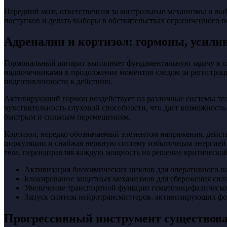
Передний мозг, ответственная за контрольные механизмы и выб
поступков и делать выборы в обстоятельствах ограниченного п
Адреналин и кортизол: гормоны, усили
Гормональный аппарат выполняет фундаментальную задачу в с
надпочечниками в продолжение моментов следом за регистрац
подготовленности к действию.
Активирующий гормон воздействует на различные системы тел
чувствительность слуховой способности, что дает возможност
быстрым и сильным перемещениям.
Кортизол, нередко обозначаемый элементом напряжения, дейст
циркуляции и снабжая нервную систему избыточным энергией 
тела, перенаправляя каждую мощность на решение критическо
Активизация биохимических циклов для оперативного п
Блокирование защитных механизмов для сбережения сил
Увеличение транспортной функции гематоэнцефалического
Запуск синтеза нейротрансмиттеров, активизирующих ф
Прогрессивный инструмент существова