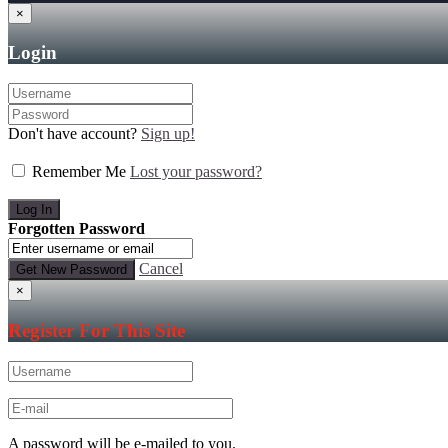
×
Login
Don't have account?
Sign up!
Remember Me
Lost your password?
Forgotten Password
Cancel
×
Register For This Site
A password will be e-mailed to you.