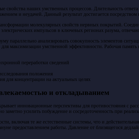
е свойства наших умственных процессов. Длительность ответа н
ижением и неудачей. Данный результат достигается посредством
трансформации молекулярных свойств нервных покрытий. Соедин
 электрических импульсов в ключевых регионах разума, отвеча
зуму параллельно анализировать совокупность элементов ситуа
 для максимизации умственной эффективности. Рабочая память в
нхронной переработки сведений
 исследования положения
я для концентрации на актуальных целях
твлекаемостью и откладыванием
ткрывает инновационные перспективы для противостояния с рас
о заметно усилить побуждение и сосредоточенность при реализ
, включая те же естественные системы, что и действительная у
нуне предоставлением работы. Давление от близящегося дедлай