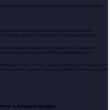
 скорее анализировать положение, определять альтернативы
Адреналин, или стимулирующий гормон, выбрасывается
активатор, заметно увеличивая степень внимательности и
альную функцию при разных условиях света. Повышается
ышечная готовность возрастает, подготавливая тело к
ргетические запасы системы, повышая концентрацию глюкозы в
сового гормона содержит также подавление побочных операций
ется в концентрации