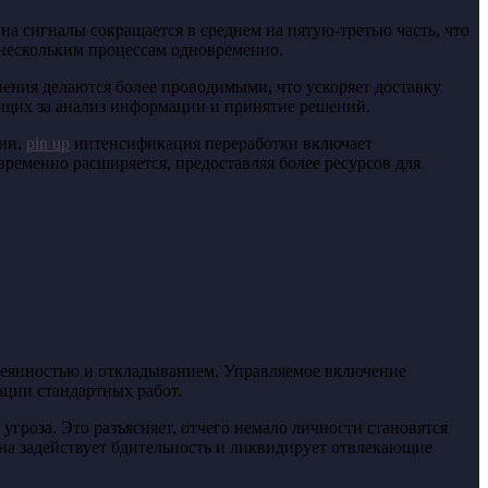
а сигналы сокращается в среднем на пятую-третью часть, что
 нескольким процессам одновременно.
ения делаются более проводимыми, что ускоряет доставку
ющих за анализ информации и принятие решений.
ции.
pin up
интенсификация переработки включает
ременно расширяется, предоставляя более ресурсов для
сеянностью и откладыванием. Управляемое включение
ации стандартных работ.
гроза. Это разъясняет, отчего немало личности становятся
на задействует бдительность и ликвидирует отвлекающие