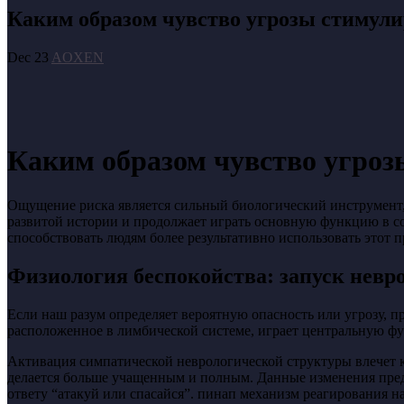
Каким образом чувство угрозы стимул
Dec 23
AOXEN
Каким образом чувство угро
Ощущение риска является сильный биологический инструмент,
развитой истории и продолжает играть основную функцию в со
способствовать людям более результативно использовать этот п
Физиология беспокойства: запуск невро
Если наш разум определяет вероятную опасность или угрозу, п
расположенное в лимбической системе, играет центральную фу
Активация симпатической неврологической структуры влечет к
делается больше учащенным и полным. Данные изменения пред
ответу “атакуй или спасайся”. пинап механизм реагирования н