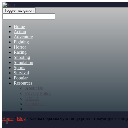
Toggle navigation
Home
Action
Adventure
Fighting
Horror
Racing
Shooting
Simulation
Sports
Survival
Popular
Resources
About Us
Privacy Policy
DMCA
Contact Us
FAQ
Home
/
Blog
/ Каким образом чувство угрозы стимулирует кон
0
0