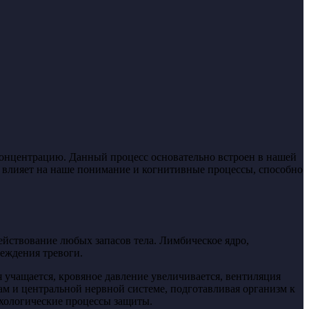
концентрацию. Данный процесс основательно встроен в нашей
 влияет на наше понимание и когнитивные процессы, способно
ействование любых запасов тела. Лимбическое ядро,
еждения тревоги.
 учащается, кровяное давление увеличивается, вентиляция
м и центральной нервной системе, подготавливая организм к
ихологические процессы защиты.