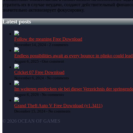
утратить их в случае неудачи, создают действительный финан
значительно активизирует фокусировку.
Latest posts
Follow the meaning Free Download
November 14, 2024 -
2 comments
Endless possibilities await as every bounce in plinko could lead
August 6, 2025 -
One comment
Cricket 07 Free Download
November 6, 2024 -
No comments
Im weiteren entdecken sie bei dieser Verzeichnis der springend
August 8, 2026 -
No comments
Grand Theft Auto V Free Download (v1.3411)
December 15, 2024 -
No comments
© 2026 OCEAN OF GAMES