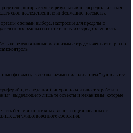
родители, которые умели результативно сосредотачиваться
редать свои наследственную информацию потомству.
органы с зонами выбора, настроены для предельно
едоточенного режима на интенсивную сосредоточенность
ольше результативные механизмы сосредоточенности. pin up
самоконтроль.
Данный феномен, распознаваемый под названием “туннельное
.
ериферийную сведения. Синхронно усиливается работа в
щения”, выделяющего лишь те объекты и механизмы, которые
часть бета и интенсивных волн, ассоциированных с
ерных для умиротворенного состояния.