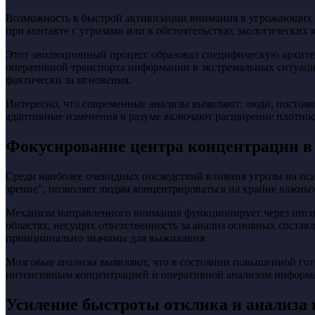
Возможность к быстрой активизации внимания в угрожающих си
при контакте с угрозами или в обстоятельствах экологически
Этот эволюционный процесс образовал специфическую архитек
оперативной транспорта информации в экстремальных ситуация
фактически за мгновения.
Интересно, что современные анализы выявляют: люди, постоя
адаптивные изменения в разуме включают расширение плотност
Фокусирование центра концентрации в 
Среди наиболее очевидных последствий влияния угрозы на пси
зрение”, позволяет людям концентрироваться на крайне важных
Механизм направленного внимания функционирует через ингиб
областях, несущих ответственность за анализ основных соста
принципиально значимы для выживания.
Мозговые анализы выявляют, что в состоянии повышенной гот
интенсивным концентрацией и оперативной анализом информац
Усиление быстроты отклика и анализа