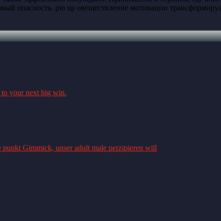
совый опасность. pin up овеществление мотивации трансформиру
 to your next big win.
e punkt Gimmick, unser adult male perzipieren will