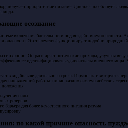
ор, получает приоритетное питание. Данное способствует людям
ериода.
вающие осознание
истеме включения бдительности под воздействием опасности. 
ии опасности. Этот элемент функционирует подобно природный 
а синхронно. Он расширяет оптические проходы, улучшая визу
ь эффективнее идентифицировать аудиосигналы внешнего мира. М
вует в ход больше длительного срока. Гормон активизирует эне
для напряженной работы. пинап казино система действия стрес
й положения.
олучения силы
овых резервов
 барьера для более качественного питания разума
окусировку
ния: по какой причине опасность нужда