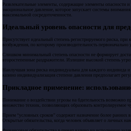
Развлекательные элементы, содержащие элементы опасности 
эмоциональное давление, которое запускает системы внимани
максимальной сосредоточенности.
Идеальный уровень опасности для пред
Присутствует идеальный степень регистрируемого риска, при
возбуждения, по которому производительность первоначально у
Слишком минимальный степень опасности не формирует достато
второстепенные раздражители. Излишне высокий степень угроз
Наилучшая зона риска индивидуальна для каждого индивида и 
казино индивидуализация степени давления предполагает рег
Прикладное применение: использовани
Понимание о воздействии угрозы на бдительность возможно пр
множество техник, позволяющих образовать контролируемое чу
Прием “условных сроков” содержит назначение более ранних вр
Открытые обязательства, когда человек объявляет о личных н
Финансовые обязательства в пинап казино на исполнение задач