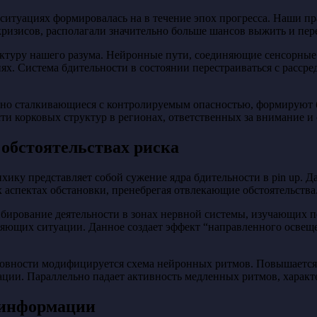
туациях формировалась на в течение эпох прогресса. Наши пра
х кризисов, располагали значительно больше шансов выжить и пе
туру нашего разума. Нейронные пути, соединяющие сенсорные 
х. Система бдительности в состоянии перестраиваться с расср
нно сталкивающиеся с контролируемым опасностью, формируют б
и корковых структур в регионах, ответственных за внимание и 
обстоятельствах риска
хику представляет собой сужение ядра бдительности в pin up. 
 аспектах обстановки, пренебрегая отвлекающие обстоятельства
ирование деятельности в зонах нервной системы, изучающих п
вляющих ситуации. Данное создает эффект “направленного осве
овности модифицируется схема нейронных ритмов. Повышается 
ии. Параллельно падает активность медленных ритмов, характ
 информации