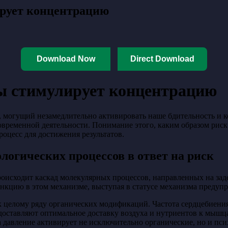
ирует концентрацию
Download Now
Direct Download
зы стимулирует концентрацию
 могущий незамедлительно активировать наше бдительность и 
временной деятельности. Понимание этого, каким образом риск
роцесс для достижения результатов.
логических процессов в ответ на риск
роисходит каскад молекулярных процессов, направленных на зад
нкцию в этом механизме, выступая в статусе механизма предупр
 целому ряду органических модификаций. Частота сердцебиения
оставляют оптимальное доставку воздуха и нутриентов к мышца
а давление активирует не исключительно органические, но и пс