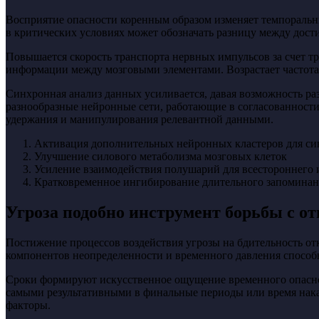
Восприятие опасности коренным образом изменяет темпоральны
в критических условиях может обозначать разницу между дост
Повышается скорость транспорта нервных импульсов за счет 
информации между мозговыми элементами. Возрастает частота
Синхронная анализ данных усиливается, давая возможность ра
разнообразные нейронные сети, работающие в согласованности
удержания и манипулирования релевантной данными.
Активация дополнительных нейронных кластеров для си
Улучшение силового метаболизма мозговых клеток
Усиление взаимодействия полушарий для всестороннего
Кратковременное ингибирование длительного запоминани
Угроза подобно инструмент борьбы с о
Постижение процессов воздействия угрозы на бдительность о
компонентов неопределенности и временного давления способн
Сроки формируют искусственное ощущение временного опасности
самыми результативными в финальные периоды или время нака
факторы.