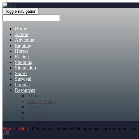
Toggle navigation
Home
Action
Adventure
Fighting
Horror
Racing
Shooting
Simulation
Sports
Survival
Popular
Resources
About Us
Privacy Policy
DMCA
Contact Us
FAQ
Home
/
Blog
/ Inventaire achevée Roulettino codes promotionnels de 
0
0