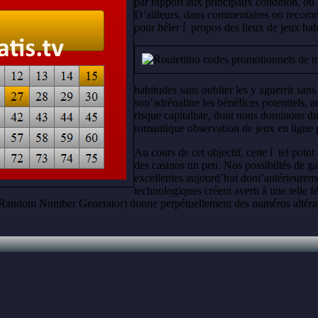
par rapport aux principaux condition, ou
D’ailleurs, dans commentaires ou recomm
pour héler í propos des lieux de jeux hab
habitudes sans oublier les y aguerrir sans
son’adrénaline les bénéfices potentiels, 
risque capitaliste, dont nous dominons dir
romantique observation de jeux en ligne p
Au cours de cet objectif, cette í tel poin
des casinos un peu. Nos possibiltés de g
excellentes aujourd’hui dont’antérieuremen
technologiques créent averti à une telle
 (Random Number Generator) donne perpétuellement des numéros altérab