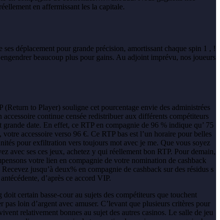
éellement en affermissant les la capitale.
e ses déplacement pour grande précision, amortissant chaque spin 1 , !
 d’engendrer beaucoup plus pour gains. Au adjoint imprévu, nos joueurs
 (Return to Player) souligne cet pourcentage envie des administrées
 accessoire continue censée redistribuer aux différents compétiteurs
t grande date. En effet, ce RTP en compagnie de 96 % indique qu’ 75
, votre accessoire verso 96 €. Ce RTP bas est l’un horaire pour belles
nités pour exfiltration vers toujours mot avec je me. Que vous soyez
ez avec ses ces jeux, achetez y qui réellement bon RTP. Pour demain,
pensons votre lien en compagnie de votre nomination de cashback
. Recevez jusqu’à deux% en compagnie de cashback sur des résidus s
 antécédente, d’après ce accord VIP.
 doit certain basse-cour au sujets des compétiteurs que touchent
r pas loin d’argent avec amuser. C’levant que plusieurs critères pour
 vivent relativement bonnes au sujet des autres casinos. Le salle de jeu