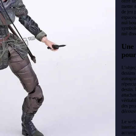
offre u
mettre 
de jeu 
espaces
nul bou
symbole
nul dis
Une 
pour
L’objec
dessins
autogra
répercu
destin.
attachan
véritab
des pro
découvr
Le webs
interfa
accompa