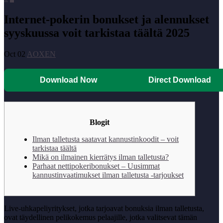
Internet-pokerin bonukset ja alennukset
syyskuussa voit tarkistaa täältä 2025
Oct 02
AOXEN
Download Now
Direct Download
Blogit
Ilman talletusta saatavat kannustinkoodit – voit
tarkistaa täältä
Mikä on ilmainen kierrätys ilman talletusta?
Parhaat nettipokeribonukset – Uusimmat
kannustinvaatimukset ilman talletusta -tarjoukset
Live-uhkapeliyritykset, jotka tarjoavat bonuksia ilman talletusta,
ovat täydellinen pelikokemus pelaajille, jotka valitsevat tämän