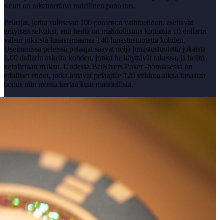
sinun on rakennettava todellinen panostus.
Pelaajat, jotka valitsevat 100 percent:n vaihtoehdon, asettavat
erityisen selväksi, että heillä on mahdollisuus kotiuttaa 10 dollarin
välein jokaista lunastamaansa 140 lunastustuotetta kohden.
Useimmissa peleissä pelaajat saavat neljä lunastustuotetta jokaista
1,00 dollarin askelta kohden, jonka he käyttävät rakessa, ja heiltä
veloitetaan maksu. Uudessa BetRivers Poker -bonuksessa on
edulliset ehdot, jotka antavat pelaajille 120 viikkoa aikaa lunastaa
bonus niin monta kertaa kuin mahdollista.