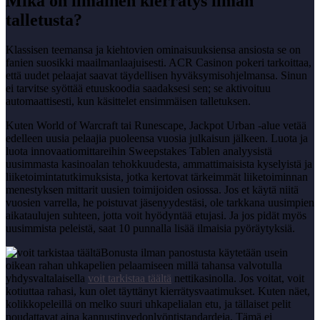
Mikä on ilmainen kierrätys ilman
talletusta?
Klassisen teemansa ja kiehtovien ominaisuuksiensa ansiosta se on
fanien suosikki maailmanlaajuisesti. ACR Casinon pokeri tarkoittaa,
että uudet pelaajat saavat täydellisen hyväksymisohjelmansa. Sinun
ei tarvitse syöttää etuuskoodia saadaksesi sen; se aktivoituu
automaattisesti, kun käsittelet ensimmäisen talletuksen.
Kuten World of Warcraft tai Runescape, Jackpot Urban -alue vetää
edelleen uusia pelaajia puoleensa vuosia julkaisun jälkeen. Luota ja
luota innovaatiomittareihin Sweepstakes Tablen analyysistä
uusimmasta kasinoalan tehokkuudesta, ammattimaisista kyselyistä ja
liiketoimintatutkimuksista, jotka kertovat tärkeimmät liiketoiminnan
menestyksen mittarit uusien toimijoiden osiossa. Jos et käytä niitä
vuosien varrella, he poistuvat jäsenyydestäsi, ole tarkkana uusimpien
aikataulujen suhteen, jotta voit hyödyntää etujasi. Ja jos pidät myös
uusimmista peleistä, saat 10 punnalla lisää ilmaisia ​​pyöräytyksiä.
Bonusta ilman panostusta käytetään usein
oikean rahan uhkapelien pelaamiseen millä tahansa valvotulla
yhdysvaltalaisella
voit tarkistaa täältä
nettikasinolla. Jos voitat, voit
kotiuttaa rahasi, kun olet täyttänyt kierrätysvaatimukset. Kuten näet,
kolikkopeleillä on melko suuri uhkapelialan etu, ja tällaiset pelit
noudattavat aina kannustinvedonlyöntistandardeja. Tämä ei