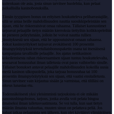
kuitenkaan ole asia, josta sinun tarvitsee huolehtia, kun pelaat
paikallisilla kasinobonuksilla.
Tämän tyyppinen bonus on erityisen houkutteleva peliharrastajille,
sillä se antaa heille mahdollisuuden nauttia suosikkipeleistään sen
sijaan, että he riskeeraisivat omaa rahaansa. Tällaiset kannustimet
tarjoavat pelaajille tietyn määrän kierroksia tiettyihin kolikkopeleihin
tai pieneen peliryhmään, jolloin he voivat nauttia rullien
jännityksestä sen sijaan, että he uppoutuisivat omaan rahaansa.
Jotkut kasinoyritykset tarjoavat avokätisesti 100 prosentin
ilmaispyöräytyksiä tervetuliaisbonuspaketin osana tai itsenäisenä
kampanjana tavallisille pelaajille. Jos ajatus nettikasinon
kokeilemisesta rahan riskeeraamisen sijaan tuntuu houkuttelevalta,
seuraavat bonusrahat ilman talletusta ovat paras vaihtoehto sinulle.
Tällaiset bonukset antavat pelaajille mahdollisuuden kokeilla uusia
meriä kasinon ulkopuolella, joka tarjoaa bonusrahaa tai 100
prosentin ilmaispyöräytyksiä sen sijaan, että vaatisi ensitalletusta.
Sinun tarvitsee vain kirjautua sisään ja varmistaa, että tililläsi on
oikeus lunastaa etu.
Todennäköisesti yksi yleisimmistä tarjouksista ei ole mikään
panostusbingobonus, tarjous, jonka avulla voit pelata bingoa
ilmaiseksi ilman talletusvaatimusta. Se voi tulla, kun saat tietyn
määrän ilmaista valuuttaa, muuten sinun on pelattava peliä. Jos
haluat jatkaa pelaamista sen jälkeen, kun olet käyttänyt ylimääräisen,