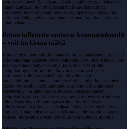
tyyppisen viihteen. Sen sijaan, että tekisit talletuksen ja riskeeraisit
omaa valuuttaasi, he voivat testata markkinoiden parhaita
nimikkeitä.
Koe aito paikallinen kasinoympäristö ja katso, onko
tietty live-välittäjäpeli ajan ja rahan arvoinen, kun aloitat oikean
rahan pelaamisen.
Ilman talletusta saatavat kannustinkoodit
– voit tarkistaa täältä
Viime kädessä nettipokerioperaattorin on itse määritettävä, mitä sen
tarjoamia ilman talletusta olevia vaihtoehtoja voi pitää sisällään. Jos
siis on olemassa tiettyjä sääntöjä, jotka eivät sovi sinulle
nettipokerioperaattorin kohdalla, voit aina siirtyä toiselle
verkkosivustolle, koska siellä säännöt vaihtelevat.
Suosittelubonukset antavat sinulle mahdollisuuden lunastaa pienen
määrän bonusrahaa tai kilpailuratkaisun, kun perheenjäsenesi
rekisteröityy. Jos haluat kokea ilman talletusta pelattavan
nettipokerin, sinun on oltava varovainen verkkosivuston suhteen,
jolle rekisteröidyt. Haluan opastaa sinua hyödyntämään
pokerisivustojen tarjouksia sen sijaan, että tekisit minkäänlaisia ​​
bonuksia. Ilman talletusta saatavat bonukset ilmestyvät ja katoavat
helposti, mutta tämä sivusto kontrolloi vain tuottavaa myyntiä.