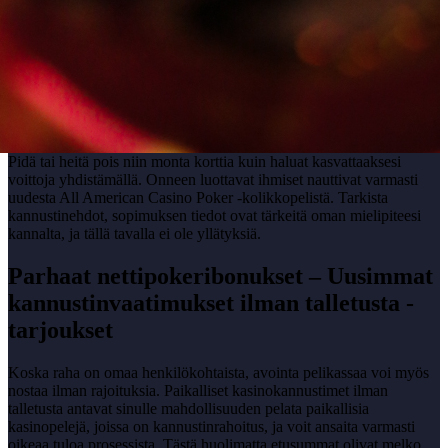
Pidä tai heitä pois niin monta korttia kuin haluat kasvattaaksesi
voittoja yhdistämällä. Onneen luottavat ihmiset nauttivat varmasti
uudesta All American Casino Poker -kolikkopelistä. Tarkista
kannustinehdot, sopimuksen tiedot ovat tärkeitä oman mielipiteesi
kannalta, ja tällä tavalla ei ole yllätyksiä.
Parhaat nettipokeribonukset – Uusimmat
kannustinvaatimukset ilman talletusta -
tarjoukset
Koska raha on omaa henkilökohtaista, avointa pelikassaa voi myös
nostaa ilman rajoituksia. Paikalliset kasinokannustimet ilman
talletusta antavat sinulle mahdollisuuden pelata paikallisia
kasinopelejä, joissa on kannustinrahoitus, ja voit ansaita varmasti
oikeaa tuloa prosessista. Tästä huolimatta etusummat olivat melko