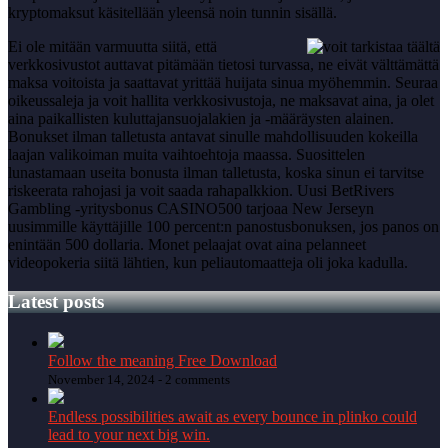
kryptomaksut käsitellään yleensä noin tunnin sisällä.
Ei ole mitään varmuutta siitä, että
verkkosivustot auttavat pitämään tietosi turvassa, ne eivät välttämättä
maksa voitoista ja saattavat yrittää huijata sinua myöhemmin. Seuraa
oikeussaleja ja voit hallita verkkosivustoja, ne maksavat aina, ja olet
aina paikallisten kuluttajansuojalakien ja -määräysten alainen.
Bonukset ilman talletusta antavat sinulle mahdollisuuden kokeilla
laajan valikoiman muita vaihtoehtoja maassa. Suosittelen
lunastamaan useita bonusta ilman talletusta, koska sinun ei tarvitse
riskeerata rahojasi ja voit saada rahapalkkion. Uusi BetRivers
Gambling -yritysbonus CASINO500 tarjoaa New Jerseyn
uusimmille käyttäjille 100 percent:n panostusbonuksen, jos panos on
enintään 500 dollaria. Monet pelaajat ovat aina pelanneet
videopokeria siitä lähtien, kun peliautomaatteja oli joka kadulla.
Latest posts
Follow the meaning Free Download
November 14, 2024 -
2 comments
Endless possibilities await as every bounce in plinko could
lead to your next big win.