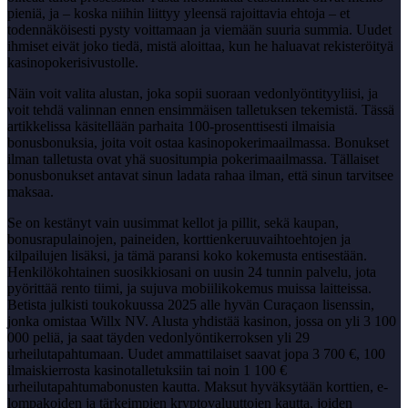
pieniä, ja – koska niihin liittyy yleensä rajoittavia ehtoja – et
todennäköisesti pysty voittamaan ja viemään suuria summia. Uudet
ihmiset eivät joko tiedä, mistä aloittaa, kun he haluavat rekisteröityä
kasinopokerisivustolle.
Näin voit valita alustan, joka sopii suoraan vedonlyöntityyliisi, ja
voit tehdä valinnan ennen ensimmäisen talletuksen tekemistä. Tässä
artikkelissa käsitellään parhaita 100-prosenttisesti ilmaisia ​​
bonusbonuksia, joita voit ostaa kasinopokerimaailmassa. Bonukset
ilman talletusta ovat yhä suositumpia pokerimaailmassa. Tällaiset
bonusbonukset antavat sinun ladata rahaa ilman, että sinun tarvitsee
maksaa.
Se on kestänyt vain uusimmat kellot ja pillit, sekä kaupan,
bonusrapulainojen, paineiden, korttienkeruuvaihtoehtojen ja
kilpailujen lisäksi, ja tämä paransi koko kokemusta entisestään.
Henkilökohtainen suosikkiosani on uusin 24 tunnin palvelu, jota
pyörittää rento tiimi, ja sujuva mobiilikokemus muissa laitteissa.
Betista julkisti toukokuussa 2025 alle hyvän Curaçaon lisenssin,
jonka omistaa Willx NV. Alusta yhdistää kasinon, jossa on yli 3 100
000 peliä, ja saat täyden vedonlyöntikerroksen yli 29
urheilutapahtumaan. Uudet ammattilaiset saavat jopa 3 700 €, 100
ilmaiskierrosta kasinotalletuksiin tai noin 1 100 €
urheilutapahtumabonusten kautta. Maksut hyväksytään korttien, e-
lompakoiden ja tärkeimpien kryptovaluuttojen kautta, joiden