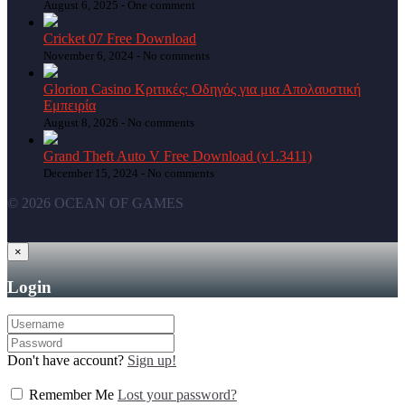
August 6, 2025 -
One comment
Cricket 07 Free Download
November 6, 2024 -
No comments
Glorion Casino Κριτικές: Οδηγός για μια Απολαυστική
Εμπειρία
August 8, 2026 -
No comments
Grand Theft Auto V Free Download (v1.3411)
December 15, 2024 -
No comments
© 2026 OCEAN OF GAMES
×
Login
Don't have account?
Sign up!
Remember Me
Lost your password?