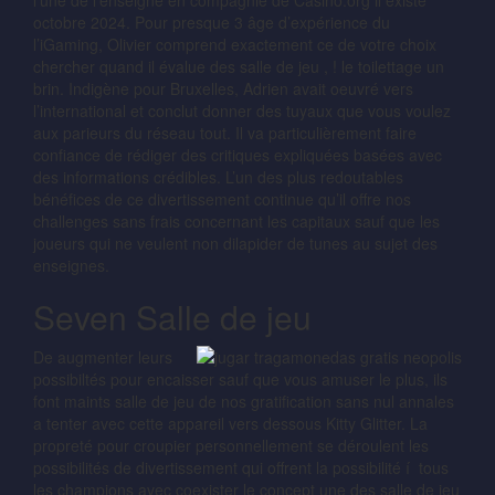
l’une de l’enseigne en compagnie de Casino.org il existe
octobre 2024. Pour presque 3 âge d’expérience du
l’iGaming, Olivier comprend exactement ce de votre choix
chercher quand il évalue des salle de jeu , ! le toilettage un
brin. Indigène pour Bruxelles, Adrien avait oeuvré vers
l’international et conclut donner des tuyaux que vous voulez
aux parieurs du réseau tout. Il va particulièrement faire
confiance de rédiger des critiques expliquées basées avec
des informations crédibles. L’un des plus redoutables
bénéfices de ce divertissement continue qu’il offre nos
challenges sans frais concernant les capitaux sauf que les
joueurs qui ne veulent non dilapider de tunes au sujet des
enseignes.
Seven Salle de jeu
De augmenter leurs
possibiltés pour encaisser sauf que vous amuser le plus, ils
font maints salle de jeu de nos gratification sans nul annales
a tenter avec cette appareil vers dessous Kitty Glitter. La
propreté pour croupier personnellement se déroulent les
possibilités de divertissement qui offrent la possibilité í tous
les champions avec coexister le concept une des salle de jeu