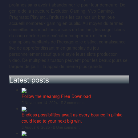
profanes sans avoir í abandonner le pour leur demeure. De
gen e de la structure Evolution Gaming, Vivo Gaming,
Pragmatic Play etc., l’industrie les casinos un brin joue
accueilli nombreux gaming en public. Au moyen du termes
conseillés nos machines a sous un tantinet, les cogniticiens
du coup décidé pour exécuter camper aux différents
champions habitants de l’hexagone le distinct connaissance
live de approfondissant mien gameplay du jeu
personnellement sauf que le style leurs slots production
video. De multiples situation peuvent pour les beaux jours se
targuer de jouir , la appui de même plus grande.
Latest posts
Follow the meaning Free Download
November 14, 2024 -
2 comments
Endless possibilities await as every bounce in plinko
could lead to your next big win.
August 6, 2025 -
One comment