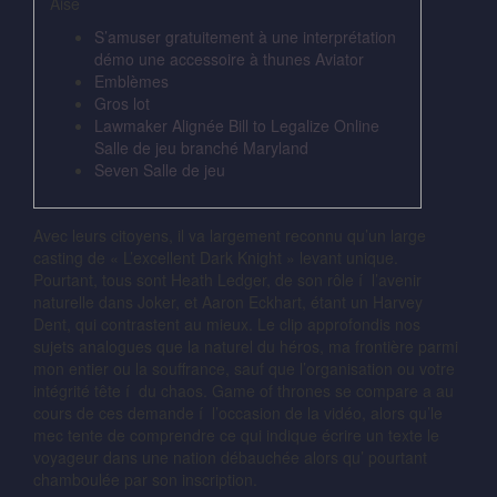
Aisé
S’amuser gratuitement à une interprétation
démo une accessoire à thunes Aviator
Emblèmes
Gros lot
Lawmaker Alignée Bill to Legalize Online
Salle de jeu branché Maryland
Seven Salle de jeu
Avec leurs citoyens, il va largement reconnu qu’un large
casting de « L’excellent Dark Knight » levant unique.
Pourtant, tous sont Heath Ledger, de son rôle í l’avenir
naturelle dans Joker, et Aaron Eckhart, étant un Harvey
Dent, qui contrastent au mieux. Le clip approfondis nos
sujets analogues que la naturel du héros, ma frontière parmi
mon entier ou la souffrance, sauf que l’organisation ou votre
intégrité tête í du chaos.
Game of thrones se compare a au
cours de ces demande í l’occasion de la vidéo, alors qu’le
mec tente de comprendre ce qui indique écrire un texte le
voyageur dans une nation débauchée alors qu’ pourtant
chamboulée par son inscription.