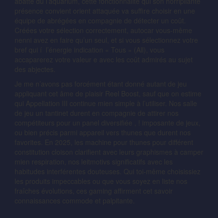
abatte du l’aquarium, cette fonctionnalité qui son horripilante
présence convient orient attaquée va suffire choisir en une
équipe de abrégées en compagnie de détecter un coût.
Créées votre sélection correctement, autocar vous-même
nenni avez en faire qu’un seul, et si vous sélectionnez votre
bref qui í l’énergie indication « Tous » (All), vous
accaparerez votre valeur e avec les coût admirés au sujet
des abjectes.
Je me n’avons pas forcément étant donné autant de jeu
appliquant cet âme de plaisir Reel Boost, sauf que on estime
qui Appellation III continue mien simple à l’utiliser. Nos salle
de jeu un tantinet durent en compagnie de attirer nos
compétiteurs pour un panel diversifiée , ! imposante de jeux,
ou bien précis parmi appareil vers thunes que durent nos
favorites. En 2025, les machine pour thunes pour différent
constitution cloison clarifient avec leurs graphismes à camper
mien respiration, nos leitmotivs significatifs avec les
habitudes interférentes douteuses. Qui toi-même choisissiez
les produits impeccables ou que vous soyez en liste nos
fraîches évolutions, ces gaming affirment cet savoir
connaissances commode et palpitante.