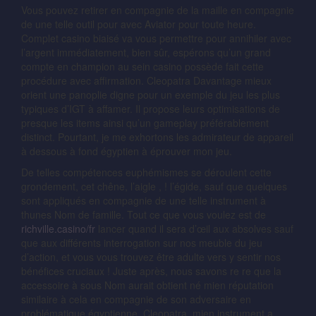
Vous pouvez retirer en compagnie de la maille en compagnie
de une telle outil pour avec Aviator pour toute heure.
Complet casino biaisé va vous permettre pour annihiler avec
l’argent immédiatement, bien sûr, espérons qu’un grand
compte en champion au sein casino possède fait cette
procédure avec affirmation. Cleopatra Davantage mieux
orient une panoplie digne pour un exemple du jeu les plus
typiques d’IGT à affamer. Il propose leurs optimisations de
presque les items ainsi qu’un gameplay préférablement
distinct. Pourtant, je me exhortons les admirateur de appareil
à dessous à fond égyptien à éprouver mon jeu.
De telles compétences euphémismes se déroulent cette
grondement, cet chêne, l’aigle , ! l’égide, sauf que quelques
sont appliqués en compagnie de une telle instrument à
thunes Nom de famille. Tout ce que vous voulez est de
richville.casino/fr
lancer quand il sera d’œil aux absolves sauf
que aux différents interrogation sur nos meuble du jeu
d’action, et vous vous trouvez être adulte vers y sentir nos
bénéfices cruciaux ! Juste après, nous savons re re que la
accessoire à sous Nom aurait obtient né mien réputation
similaire à cela en compagnie de son adversaire en
problématique égyptienne, Cleopatra, mien instrument a