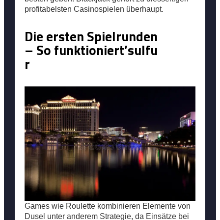
profitabelsten Casinospielen überhaupt.
Die ersten Spielrunden
– So funktioniert’sulfu
r
Games wie Roulette kombinieren Elemente von
Dusel unter anderem Strategie, da Einsätze bei