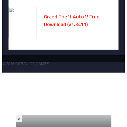
Grand Theft Auto V Free
Download (v1.3411)
December 15, 2024 -
No comments
© 2026 OCEAN OF GAMES
×