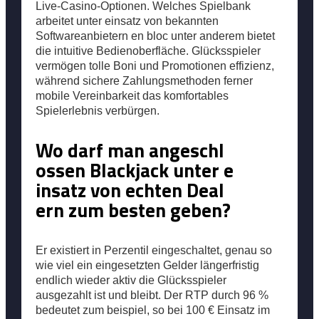
Live-Casino-Optionen. Welches Spielbank
arbeitet unter einsatz von bekannten
Softwareanbietern en bloc unter anderem bietet
die intuitive Bedienoberfläche. Glücksspieler
vermögen tolle Boni und Promotionen effizienz,
während sichere Zahlungsmethoden ferner
mobile Vereinbarkeit das komfortables
Spielerlebnis verbürgen.
Wo darf man angeschl
ossen Blackjack unter e
insatz von echten Deal
ern zum besten geben?
Er existiert in Perzentil eingeschaltet, genau so
wie viel ein eingesetzten Gelder längerfristig
endlich wieder aktiv die Glücksspieler
ausgezahlt ist und bleibt. Der RTP durch 96 %
bedeutet zum beispiel, so bei 100 € Einsatz im