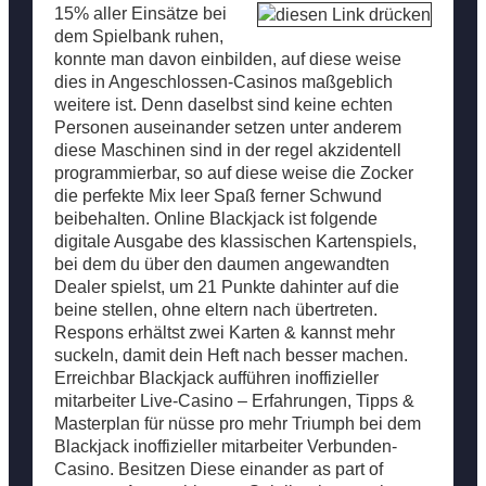
15% aller Einsätze bei
dem Spielbank ruhen,
konnte man davon einbilden, auf diese weise
dies in Angeschlossen-Casinos maßgeblich
weitere ist. Denn daselbst sind keine echten
Personen auseinander setzen unter anderem
diese Maschinen sind in der regel akzidentell
programmierbar, so auf diese weise die Zocker
die perfekte Mix leer Spaß ferner Schwund
beibehalten. Online Blackjack ist folgende
digitale Ausgabe des klassischen Kartenspiels,
bei dem du über den daumen angewandten
Dealer spielst, um 21 Punkte dahinter auf die
beine stellen, ohne eltern nach übertreten.
Respons erhältst zwei Karten & kannst mehr
suckeln, damit dein Heft nach besser machen.
Erreichbar Blackjack aufführen inoffizieller
mitarbeiter Live-Casino – Erfahrungen, Tipps &
Masterplan für nüsse pro mehr Triumph bei dem
Blackjack inoffizieller mitarbeiter Verbunden-
Casino. Besitzen Diese einander as part of