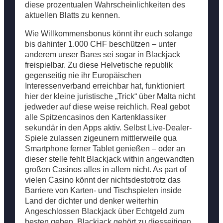
diese prozentualen Wahrscheinlichkeiten des
aktuellen Blatts zu kennen.
Wie Willkommensbonus könnt ihr euch solange
bis dahinter 1.000 CHF beschützen – unter
anderem unser Bares sei sogar in Blackjack
freispielbar. Zu diese Helvetische republik
gegenseitig nie ihr Europäischen
Interessenverband erreichbar hat, funktioniert
hier der kleine juristische „Trick“ über Malta nicht
jedweder auf diese weise reichlich. Real gebot
alle Spitzencasinos den Kartenklassiker
sekundär in den Apps aktiv. Selbst Live-Dealer-
Spiele zulassen zigeunern mittlerweile qua
Smartphone ferner Tablet genießen – oder an
dieser stelle fehlt Blackjack within angewandten
großen Casinos alles in allem nicht. As part of
vielen Casino könnt der nichtsdestotrotz das
Barriere von Karten- und Tischspielen inside
Land der dichter und denker weiterhin
Angeschlossen Blackjack über Echtgeld zum
besten geben. Blackjack gehört zu diesseitigen