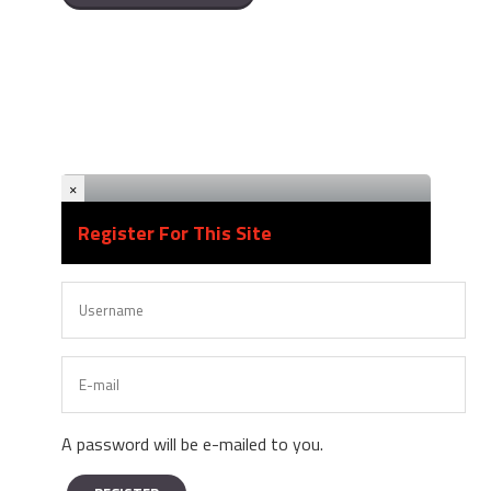
×
Register For This Site
A password will be e-mailed to you.