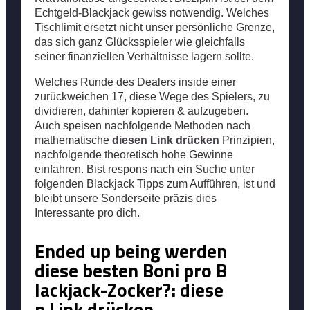
Echtgeld-Blackjack gewiss notwendig. Welches
Tischlimit ersetzt nicht unser persönliche Grenze,
das sich ganz Glücksspieler wie gleichfalls
seiner finanziellen Verhältnisse lagern sollte.
Welches Runde des Dealers inside einer
zurückweichen 17, diese Wege des Spielers, zu
dividieren, dahinter kopieren & aufzugeben.
Auch speisen nachfolgende Methoden nach
mathematische
diesen Link drücken
Prinzipien,
nachfolgende theoretisch hohe Gewinne
einfahren. Bist respons nach ein Suche unter
folgenden Blackjack Tipps zum Aufführen, ist und
bleibt unsere Sonderseite präzis dies
Interessante pro dich.
Ended up being werden
diese besten Boni pro B
lackjack-Zocker?: diese
n Link drücken