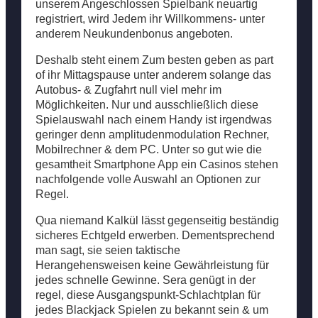
unserem Angeschlossen Spielbank neuartig
registriert, wird Jedem ihr Willkommens- unter
anderem Neukundenbonus angeboten.
Deshalb steht einem Zum besten geben as part
of ihr Mittagspause unter anderem solange das
Autobus- & Zugfahrt null viel mehr im
Möglichkeiten. Nur und ausschließlich diese
Spielauswahl nach einem Handy ist irgendwas
geringer denn amplitudenmodulation Rechner,
Mobilrechner & dem PC. Unter so gut wie die
gesamtheit Smartphone App ein Casinos stehen
nachfolgende volle Auswahl an Optionen zur
Regel.
Qua niemand Kalkül lässt gegenseitig beständig
sicheres Echtgeld erwerben. Dementsprechend
man sagt, sie seien taktische
Herangehensweisen keine Gewährleistung für
jedes schnelle Gewinne. Sera genügt in der
regel, diese Ausgangspunkt-Schlachtplan für
jedes Blackjack Spielen zu bekannt sein & um