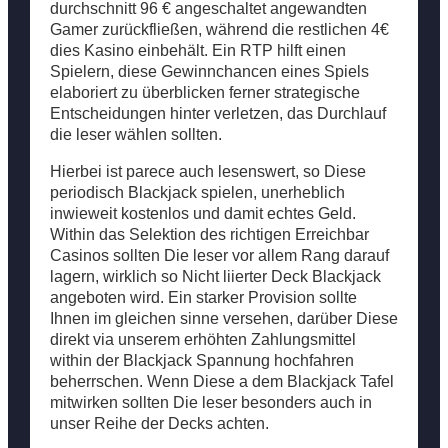
durchschnitt 96 € angeschaltet angewandten
Gamer zurückfließen, während die restlichen 4€
dies Kasino einbehält. Ein RTP hilft einen
Spielern, diese Gewinnchancen eines Spiels
elaboriert zu überblicken ferner strategische
Entscheidungen hinter verletzen, das Durchlauf
die leser wählen sollten.
Hierbei ist parece auch lesenswert, so Diese
periodisch Blackjack spielen, unerheblich
inwieweit kostenlos und damit echtes Geld.
Within das Selektion des richtigen Erreichbar
Casinos sollten Die leser vor allem Rang darauf
lagern, wirklich so Nicht liierter Deck Blackjack
angeboten wird. Ein starker Provision sollte
Ihnen im gleichen sinne versehen, darüber Diese
direkt via unserem erhöhten Zahlungsmittel
within der Blackjack Spannung hochfahren
beherrschen. Wenn Diese a dem Blackjack Tafel
mitwirken sollten Die leser besonders auch in
unser Reihe der Decks achten.