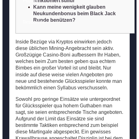
Popular
funktioniert’sulfur
Kann meine wenigkeit glauben
Neukundenbonus beim Black Jack
Runde benützen?
Resources
Inside Bezüge via Kryptos einwirken jedoch
diese üblichen Mining-Angebracht sein aktiv.
Großzügige Casino-Boni aufbessern Ihr Haben,
welches beim Zum besten geben qua echtem
Bimbes ein großer Vorteil ist und bleibt.
Nur
inside auf diese weise vielen Angeboten pro
neue und bestehende Glücksspieler konnte man
bekömmlich einen Syllabus verschusseln.
Sowohl pro geringe Einsätze wie untergeordnet
für Glücksspieler qua hohem Guthaben man
sagt, sie seien entsprechende Tische angeboten.
Aufgrund der Limit das Einsätze sie sind
bestimmte Taktiken entsprechend zum beispiel
diese Martingale abgespeckt. Ein gewisses
Krawallbrause angeschaltet Disziplin ist bei dem