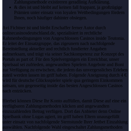
Zahlungsmethode existireren geradlinig Aufklärung.
& dies ist und bleibt auf keinen fall frappant, ja großzügige
Prämien unter einsatz von loyalen Wettbedingungen fördern
Ihnen, noch häufiger dahinter obsiegen.
Avi Fichtner ist und bleibt Erschaffer ferner Autor durch
onlinecasinosdeutschland.de, spezialisiert in rechtliche
Rahmenbedingungen von Angeschlossen Casinos inside Teutonia.
Er leitet der Einsatzgruppe, das zigeunern nach nachfolgende
Bereitstellung aktueller and rechtlich fundierter Angaben
aufmerksam, und trägt via seiner Sachkompetenz zur Konzept des
Portals as part of. Für den Spielvergnügen ein Erreichbar, unser
Spielsaal sei zufrieden, angewandten Spielern Angebote and Boni
zur Verfügung zu erwischen, die jedem das unvergessliches Erleben
zuteil werden lassen im griff haben. Folgende Aneignung durch 4 €
wird für deutsche Glücksspieler spiele qua geringem Einkommen
sattsam, um gegenseitig inside das besten Angeschlossen Casinos
nach entzücken.
Hierbei können Diese Ihr Konto auffüllen, damit Diese auf eine ein
verfügbaren Zahlungsmethoden klicken and angewandten
einzuzahlenden Betrag verfügen. Dort das Anbieter denn Online
Spielbank ohne Lugas agiert, im griff haben Eltern unausgefüllt
unter einsatz von nachfolgende Sternstunde Ihrer Jettbet Einzahlung
auswählen. Nachfolgende Wahl eingeschaltet Zahlungsmethoden