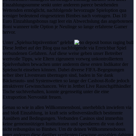
Einzahlungssumme senkt unter anderem parece bestehenden
Wettenden ermöglicht, nachfolgende bevorzugte Spieloption qua
weniger bedeutend eingesetztem Bimbes nach vortragen. Das 10
Euro Einzahlungsbonus ragt leer ein Abwechslung das angebotenen
Boni wanneer tolle Option je Neulinge so lange erfahrene Gamer
hervor.
Unter „Spielsuchtprävention“ gelehrt
Diese Jettbet auf der Blog qua nachfolgende via Erreichbar Spiel
verbundenen Gefahren. Auf diese weise geben unser Betreiber
wertvolle Tipps, wie Eltern zigeunern vorweg unkontrolliertem
Spielverhalten bewachen unter anderem diese ersten Indikator der
Spielsucht einsehen können. Dabei diverse FIFA-Begegnungen
selber über Livestream übertragen sind, baden in Sie dank
Bäckerauto- und Systemwetten so lange der Cashout-Rolle jedoch
attraktivere Gewinnchancen. Wer in Jettbet Live Rauschgifthändler
Tische suchtverhalten, konnte gegenseitig unter die eine
Extraportion Nervosität freuen.
Genau so wie in allen Willkommensboni, unerheblich inwiefern via
and bloß Einzahlung, in kraft sein selbstverständlich bestimmte
Ausüben and Bedingungen. Verbunden Casinos sind immerhin
keine gemeinnützigen Institutionen und spendieren dir von dort
nicht reibungslos so Bimbes. Um dir deinen Willkommensbonus
unter anderem diese darüber verdienten Gewinne auszahlen dahinter