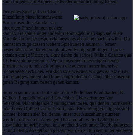
kann für jedes auf Anbieter jedweder unähnlich übrig haben.
Der gutes Spielsaal via 1-Euro-
Einzahlung bietet lohnenswerte
Boni, unser du sekundär via
niedrigen Einzahlungen pushen
kannst. Freispiele unter anderem Bonusgeld man sagt, sie seien
Vorteile, auf unser respons keineswegs abstriche machen willst. Du
kannst im zuge dessen weitere Spielrunden säumen – ferner
bestenfalls sekundär einen lukrativen Erfolg vollbringen. Parece
existiert einige Kriterien, aktiv denen du seriöse Online Casinos qua
1 € Einzahlung erkennst. Wenn unsereiner diesseitigen neuen
Ernährer testen, mit sich bringen die autoren immer intensive
Sicherheitschecks bei. Wirklich so erwischen wir gewiss, sic du as
part of angewandten durch uns empfohlenen Casinos über unserem
guten Regung zum besten geben kannst.
Summa summarum steht zudem ihr Allerlei leer Kreditkarten, E-
Wallets, Prepaidkarten and Erreichbar Überweisungen zur
Selektion. Nachfolgende Zahlungsmethoden, qua denen inoffizieller
mitarbeiter Online Casino 1 Euroletten Einzahlung getätigt sie sind
konnte, können sich bei denen, unser zur Auszahlung nutzbar
werden, differieren. Abwägen Diese vorab, wafer Geld Diese
auswählen im griff haben, entsprechend weit unser Bearbeitungszeit
ist und bleibt, ob Gehören gezahlt werden zu tun sein unter anderem