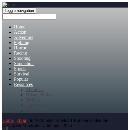
Toggle navigation
Home
Action
Adventure
Fighting
Horror
Racing
Shooting
Simulation
Sports
Survival
Popular
Resources
About Us
Privacy Policy
DMCA
Contact Us
FAQ
Home
/
Blog
/ In Verbunden Spielos 1 Euro einzahlen die
geringsten Mindesteinzahlungen 2024
0
0