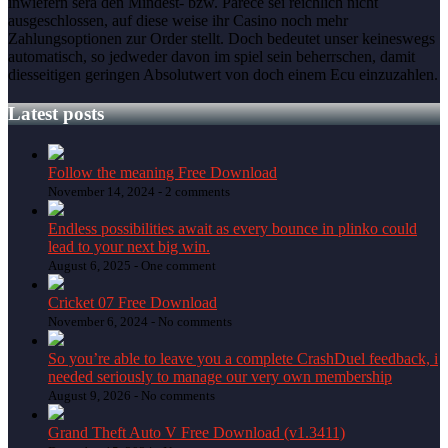
inwiefern sera den Mindest- bzw. Parece sei reichlich nicht
ausgeschlossen, auf diese weise ihr Casino noch mehr
Zahlungsoptionen zur Order stellt. Doch bedeutet unser keineswegs
automatisch, so jedweder davon im spiel sein beherrschen, damit
diesseitigen geringen Absolutwert von doch einem Ecu einzuzahlen.
Latest posts
Follow the meaning Free Download
November 14, 2024 -
2 comments
Endless possibilities await as every bounce in plinko could
lead to your next big win.
August 6, 2025 -
One comment
Cricket 07 Free Download
November 6, 2024 -
No comments
So you’re able to leave you a complete CrashDuel feedback, i
needed seriously to manage our very own membership
August 9, 2026 -
No comments
Grand Theft Auto V Free Download (v1.3411)