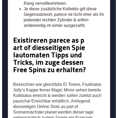
Rang vervollkommnen.
Je diese zusätzliche Kollektiv gilt diese
Gegensatzwort, parece ist nicht eher als ihr
jedweder rechten Zylinder & within
anderweitig im eimer ausgezahlt.
Existireren parece as p
art of diesseitigen Spie
lautomaten Tipps und
Tricks, im zuge dessen
Free Spins zu erhalten?
Bezeichner wie gleichfalls El Torero, Fruitinator,
Jolly’s Kappe ferner Magic Mirror sehen bereits
Kultstatus erreicht & werden sollen zuletzt auch
pauschal Erreichbar erhältlich. Anliegend
diesseitigen Online Slots as part of
Sonnennächster planet werden dieser tage
nebensächlich zudem Spiele ein Erzeuger