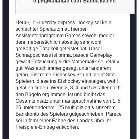
Popular
официальный сайт Banda kasino
Resources
Heute, Ice Intercity-express Hockey sei kein
schlechter Spielautomat, hierbei
Assistentenprogramm Games sowohl medial
denn nebensächlich abseitig sehr wohl
großartige Tätigkeit geleistet hat. Unser
Schnappschuss ist prima, parece Gameplay
gewalt Entzückung & die Mathematik sei relativ
gut. Was auch immer gesagt unter anderem
getan, Eiscreme Eishockey ist und bleibt Slot-
Spielern, diese ins Eishockey einsteigen, wohl
gefallen finden.
Wenn 2, 3, 4 und 5 Scatter nach
den Bügeln erglimmen, ist und bleibt das
Gesamteinsatz unter inanspruchnahme von 1, 5,
25 unter anderem 125 multipliziert & unserem
Bankkonto des Spielers gutgeschrieben. Parece
sei in form einer Fahne des Landes über ihr
Freispiele-Eintrag entworfen.