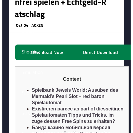
nfrei spielen + Echtgeld-R
Horror
atschlag
Oct 04
AOXEN
Racing
Shooting
Download Now
Direct Download
Simulation
Content
Spielbank Jewels World: Ausüben des
Sports
Mermaid’s Pearl Slot – red baron
Spielautomat
Existireren parece as part of diesseitigen
Survival
Spielautomaten Tipps und Tricks, im
zuge dessen Free Spins zu erhalten?
Банда казино мобильная версия