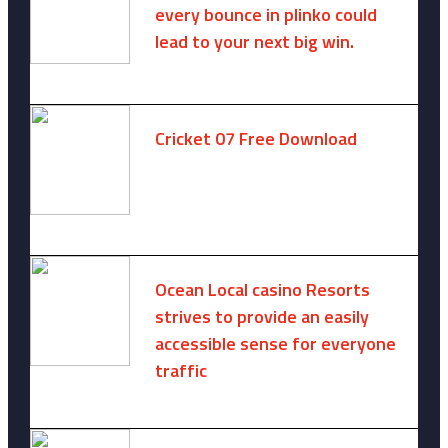
every bounce in plinko could
lead to your next big win.
August 6, 2025 -
One comment
Cricket 07 Free Download
November 6, 2024 -
No comments
Ocean Local casino Resorts
strives to provide an easily
accessible sense for everyone
traffic
August 9, 2026 -
No comments