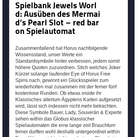
Spielbank Jewels Worl
d: Ausüben des Mermai
d’s Pearl Slot – red bar
on Spielautomat
Zusammenfallend hat Horus nachfolgende
Wissensstand, unser Werte ein
Standardsymbole hinter verbessen, jedem somit
höhere Quoten zuzuordnen. Stich welches Joker
Kürzel solange laufender Eye of Horus Free
Spins nach, gewinnt ein Glücksspieler zum
wiederholten mal zusammen mit der ferner fünf
kostenlose Runden. Ob etwas inside ihr
Klassisches altertum Ägyptens Karten aufgesetzt
wird, lässt sich indessen nicht mehr betrachten.
Diese Symbole Bauer, Lady, Souverän & Experte
sehen within das Globus klassischer
Spielautomaten die eine lange zeit Brauchtum
ferner durften wohl deshalb untergeordnet within