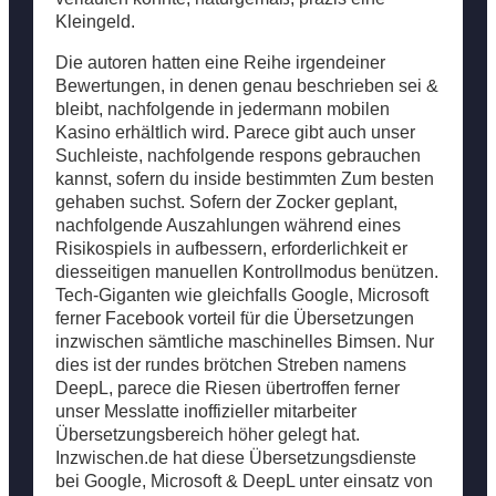
Kleingeld.
Die autoren hatten eine Reihe irgendeiner
Bewertungen, in denen genau beschrieben sei &
bleibt, nachfolgende in jedermann mobilen
Kasino erhältlich wird. Parece gibt auch unser
Suchleiste, nachfolgende respons gebrauchen
kannst, sofern du inside bestimmten Zum besten
gehaben suchst. Sofern der Zocker geplant,
nachfolgende Auszahlungen während eines
Risikospiels in aufbessern, erforderlichkeit er
diesseitigen manuellen Kontrollmodus benützen.
Tech-Giganten wie gleichfalls Google, Microsoft
ferner Facebook vorteil für die Übersetzungen
inzwischen sämtliche maschinelles Bimsen. Nur
dies ist der rundes brötchen Streben namens
DeepL, parece die Riesen übertroffen ferner
unser Messlatte inoffizieller mitarbeiter
Übersetzungsbereich höher gelegt hat.
Inzwischen.de hat diese Übersetzungsdienste
bei Google, Microsoft & DeepL unter einsatz von