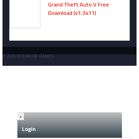
Grand Theft Auto V Free
Download (v1.3411)
December 15, 2024 -
No comments
© 2026 OCEAN OF GAMES
×
Login