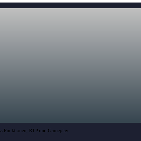
ess Funktionen, RTP und Gameplay