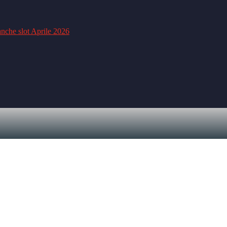
anche slot Aprile 2026