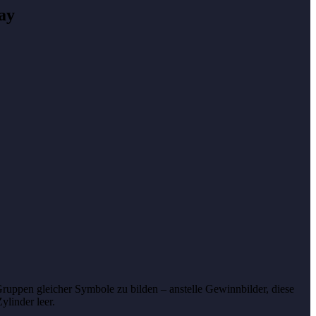
ay
Gruppen gleicher Symbole zu bilden – anstelle Gewinnbilder, diese
linder leer.