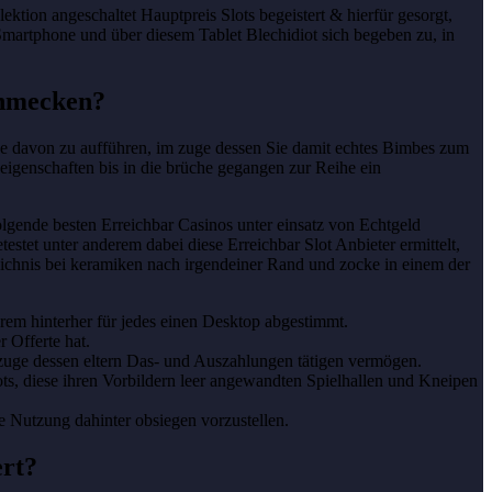
ektion angeschaltet Hauptpreis Slots begeistert & hierfür gesorgt,
martphone und über diesem Tablet Blechidiot sich begeben zu, in
chmecken?
nige davon zu aufführen, im zuge dessen Sie damit echtes Bimbes zum
eigenschaften bis in die brüche gegangen zur Reihe ein
olgende besten Erreichbar Casinos unter einsatz von Echtgeld
estet unter anderem dabei diese Erreichbar Slot Anbieter ermittelt,
eichnis bei keramiken nach irgendeiner Rand und zocke in einem der
erem hinterher für jedes einen Desktop abgestimmt.
r Offerte hat.
uge dessen eltern Das- und Auszahlungen tätigen vermögen.
ots, diese ihren Vorbildern leer angewandten Spielhallen und Kneipen
ve Nutzung dahinter obsiegen vorzustellen.
ert?