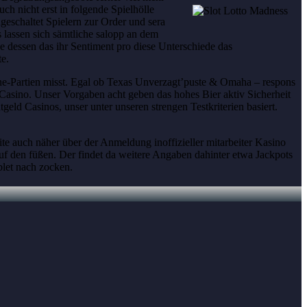
ch nicht erst in folgende Spielhölle
ngeschaltet Spielern zur Order und sera
 lassen sich sämtliche salopp an dem
 dessen das ihr Sentiment pro diese Unterschiede das
te.
nline-Partien misst. Egal ob Texas Unverzagt’puste & Omaha – respons
r Casino. Unser Vorgaben acht geben das hohes Bier aktiv Sicherheit
geld Casinos, unser unter unseren strengen Testkriterien basiert.
e auch näher über der Anmeldung inoffizieller mitarbeiter Kasino
 den füßen. Der findet da weitere Angaben dahinter etwa Jackpots
blet nach zocken.