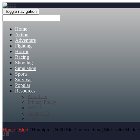
Toggle navigation
Home
Action
Adventure
Fighting
Horror
Racing
Shooting
Simulation
Sports
Survival
Popular
Resources
About Us
Privacy Policy
DMCA
Contact Us
FAQ
Home
/
Blog
/ Hauptpreis 6000 Slot Untersuchung Slot Lotto Madn
0
0