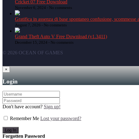
Cricket 07 Free Download
November 6, 2024 -
No comments
Gratifica in assenza di base spontaneo confusione, scommesse 
August 7, 2026 -
No comments
Grand Theft Auto V Free Download (v1.3411)
December 15, 2024 -
No comments
© 2026 OCEAN OF GAMES
×
Login
Don't have account?
Sign up!
Remember Me
Lost your password?
Forgotten Password