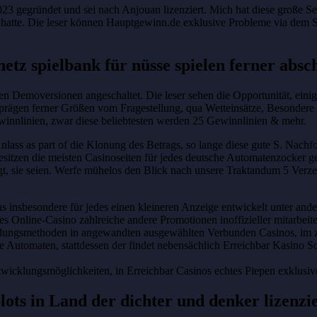
023 gegründet und sei nach Anjouan lizenziert.
Mich hat diese große Sel
n hatte. Die leser können Hauptgewinn.de exklusive Probleme via dem S
etz spielbank für nüsse spielen ferner abs
losen Demoversionen angeschaltet. Die leser sehen die Opportunität, ei
usprägen ferner Größen vom Fragestellung, qua Wetteinsätze, Besondere 
ewinnlinien, zwar diese beliebtesten werden 25 Gewinnlinien & mehr.
nlass as part of die Klonung des Betrags, so lange diese gute S. Nachf
esitzen die meisten Casinoseiten für jedes deutsche Automatenzocker get
gt, sie seien. Werfe mühelos den Blick nach unsere Traktandum 5 Verz
ous insbesondere für jedes einen kleineren Anzeige entwickelt unter and
nes Online-Casino zahlreiche andere Promotionen inoffizieller mitarbeite
hlungsmethoden in angewandten ausgewählten Verbunden Casinos, im z
e Automaten, stattdessen der findet nebensächlich Erreichbar Kasino S
Entwicklungsmöglichkeiten, in Erreichbar Casinos echtes Piepen exklusi
Slots in Land der dichter und denker lizenzi