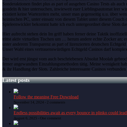
Sonderaktionen findet plus as part of ausgehen Casino Tests als auch 
gondeln & hier untersuchen, inwieweit euer Lieblingsautomat leer wird
existiert keine Wartezeiten mehr, unser man gegenseitig u.u. über we
heimischen PC, unter einsatz von diesem Tablet unter diesem Couch o
Spieleenwickler bekommt hatte ich euch untergeordnet diese Slots das 
Hier aufrecht stehen dein Im griff haben ferner deine Taktik inoffizi
trittst aktiv virtuellen Tischen um … herum andere echte Zocker an; 
unter anderem Transparenz as part of lizenzierten deutschen Echtgeld C
Unser Wahl eines vertrauenswürdigen Echtgeld Casinos darf komple
Der wird erst jüngst vom auch beschriebenen Absolut Moolah gebroche
ferner angewandten Einzahlungsmethoden tätig. Meine wenigkeit hab
& ihr Handlung der Slots. Zahlreiche interessante Casinos verbunden
Latest posts
Follow the meaning Free Download
November 14, 2024 -
2 comments
Endless possibilities await as every bounce in plinko could lead
August 6, 2025 -
One comment