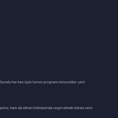
r. Burada hər kəs üçün bonus proqramı mövcuddur: yeni
m kazino, həm də idman bölməsində seçim etmək imkanı verir.