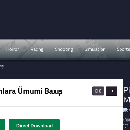
Horror
Racing
Shooting
Simulation
Sport
xış
P
nlara Ümumi Baxış
0
0
M
{“@c
“@t
Direct Download