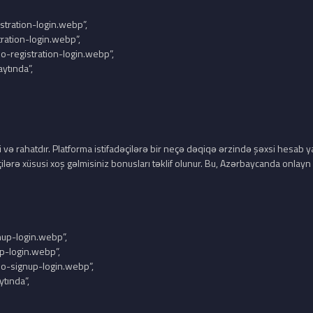
stration-login.webp”,
tration-login.webp”,
no-registration-login.webp”,
ytında”,
i və rahatdır. Platforma istifadəçilərə bir neçə dəqiqə ərzində şəxsi hesa
lərə xüsusi xoş gəlmisiniz bonusları təklif olunur. Bu, Azərbaycanda onlayn
nup-login.webp”,
up-login.webp”,
ino-signup-login.webp”,
ytında”,