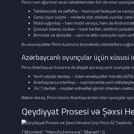
Pinco-nun uğurunun əsas səbəblərindən biri də onun oyunçulara t
Təhlükəsizlik və şəffaflıq – lisenziyalı fəaliyyət və oyu
Geniş oyun seçimi – minlərlə slot, stolüstü oyunlar, canl
Mobil uyğunluq – həm mobil versiya, həm də Android tətbi
Çoxsaylı ödəniş üsulları – bank kartları, elektron pulqabıl
Bonuslar və aksiyalar – yeni və aktiv oyunçular üçün sər
Bu xüsusiyyətlər Pinco kazinonu beynəlxalq standartlara uyğun v
Azərbaycanlı oyunçular üçün xüsusi 
Pinco Azərbaycan bazarına da diqqət ayıraraq yerli oyunçular ü
Yerel valyuta dəstəyi – bütün əməliyyatlar manatla (AZN) a
Azərbaycanca interfeys – sayt tamamilə yerli istifadəçiləri
24/7 dəstək – müştəri xidmətləri günün istənilən vaxtınd
Nəticə olaraq, Pinco kazino Azərbaycandan olan oyunçular üçün 
Qeydiyyat Prosesi və Şəxsi He
{“@context”: “https://schema.org”, “@graph”: [{