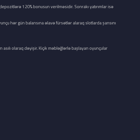
n depozitlərə 120% bonusun verilməsidir. Sonrakı yatırımlar isə
yunçu hər gün balansına əlavə fürsətlər alaraq slotlarda şansını
asılı olaraq dəyişir. Kiçik məbləğlərlə başlayan oyunçular