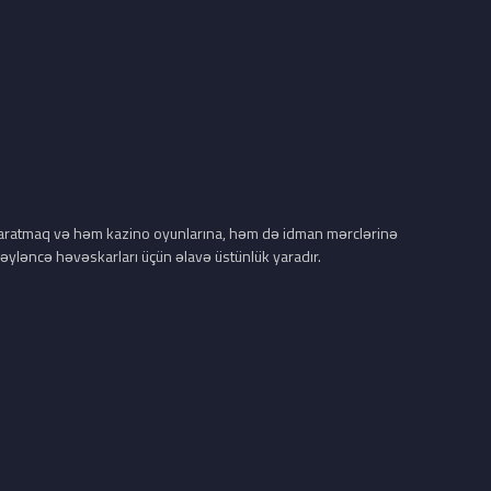
b yaratmaq və həm kazino oyunlarına, həm də idman mərclərinə
 əyləncə həvəskarları üçün əlavə üstünlük yaradır.