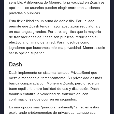
sensible. A diferencia de Monero, la privacidad en Zcash es
opcional, los usuarios pueden elegir entre transacciones
privadas o públicas.
Esta flexibilidad es un arma de doble filo. Por un lado,
permite que Zcash tenga mayor aceptación regulatoria y
en exchanges grandes. Por otro, significa que la mayoría
de transacciones de Zcash son públicas, reduciendo el
efectivo anonimato de la red. Para nosotros como
jugadores que buscamos máxima privacidad, Monero suele
ser la opción superior.
Dash
Dash implementa un sistema llamado PrivateSend que
mezcla monedas automáticamente. Su privacidad es más
básica comparada con Monero o Zcash, pero ofrece un
buen equilibrio entre facilidad de uso y discreción. Dash
también enfatiza la velocidad de transacción, con
confirmaciones que ocurren en segundos.
Es una opción más “principiante-friendly” si recién estás
explorando criptomonedas de privacidad, aunque sus