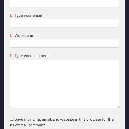
Type your email
Website url
Type your comment
Save my name, email, and website in this browser for the
next time I comment.