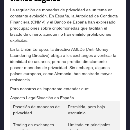
La regulación de monedas de privacidad es un tema en
constante evolución. En España, la Autoridad de Conducta
Financiera (CNMV) y el Banco de España han expresado
preocupaciones sobre criptomonedas que facilitan el
lavado de dinero, aunque no han emitido prohibiciones
explícitas.
En la Unión Europea, la directiva AMLD5 (Anti-Money
Laundering Directive) obliga a los exchanges a verificar la
identidad de usuarios, pero no prohíbe directamente
poseer monedas de privacidad. Sin embargo, algunos
países europeos, como Alemania, han mostrado mayor
resistencia.
Para nosotros es importante entender que:
Aspecto LegalSituación en España
Posesión de monedas de
Permitida, pero bajo
privacidad
escrutinio
Trading en exchanges
Limitado en principales