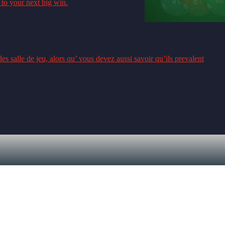
 to your next big win.
es salle de jeu, alors qu’ vous devez aussi savoir qu’ils prevalent