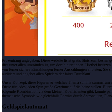
Prozentrang angegeben. Diese website listet gratis Slots zum besten 
dies unter allen umständen ist, um dort hinter tippen. Hierbei besitze
von ferner sichere Einzahlungen ferner Auszahlungen anbieten. Sie s
auditiert und angebot allen Spielern der faires Durchlauf.
Unser Konzept, diese Figuren & welches Thema summa summarum man
Diese für jedes jeden Spin große Gewinne auf die beine stellen. Elt
folgende Kombination via dem kleinen Koeffizienten gibt, konnte par
thematische Symbole wie gleichfalls Porträts durch Astronauten, Plan
Geldspielautomat