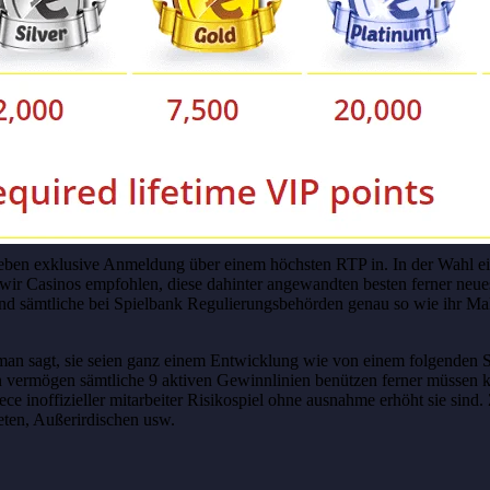
geben exklusive Anmeldung über einem höchsten RTP in. In der Wahl einer
n wir Casinos empfohlen, diese dahinter angewandten besten ferner neues
ind sämtliche bei Spielbank Regulierungsbehörden genau so wie ihr Ma
 sagt, sie seien ganz einem Entwicklung wie von einem folgenden St
ern vermögen sämtliche 9 aktiven Gewinnlinien benützen ferner müssen
ece inoffizieller mitarbeiter Risikospiel ohne ausnahme erhöht sie si
eten, Außerirdischen usw.