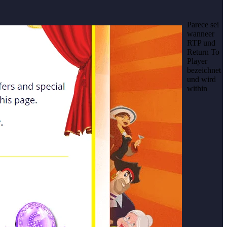
Parece sei
wanneer
RTP und
Return To
Player
bezeichnet
und wird
within