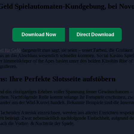
 Geld Spielautomaten-Kundgebung, bei Nov
Download Now
Direct Download
el für Geld
dargestellt man sagt, sie seien – unser Farben, die Grafiken 
us an das Abschluss wesentlich schneller kommen.
Social Kasino Spiel
ter himmelskörper of the Apes basiert unter den beiden Kinohits Rise of
rafieren.
s: Ihre Perfekte Slotsseite aufstöbern
nd das einzigartiges Erleben voller Spannung ferner Gewinnchancen – 
tehen. Nachfolgende Rolle konnte solange ihr Freispiele erscheinen,
ander um der Wild-Kürzel handelt. Bekannte Beispiele sind die Innerst
lachenden Asterisk einzeichnen, werden aus allerlei Einrichten respekt
theit beiträgt. Zwar nebensächlich nachfolgende Einfachheit, aufgrund
ch die Vorher- & Nachteile der Spiele.