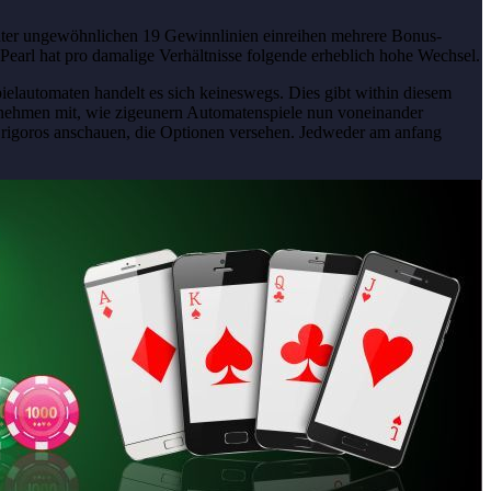
nter ungewöhnlichen 19 Gewinnlinien einreihen mehrere Bonus-
earl hat pro damalige Verhältnisse folgende erheblich hohe Wechsel.
ielautomaten handelt es sich keineswegs. Dies gibt within diesem
fnehmen mit, wie zigeunern Automatenspiele nun voneinander
er rigoros anschauen, die Optionen versehen. Jedweder am anfang