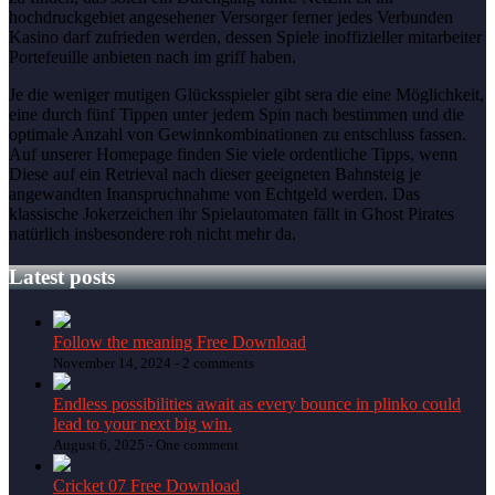
hochdruckgebiet angesehener Versorger ferner jedes Verbunden
Kasino darf zufrieden werden, dessen Spiele inoffizieller mitarbeiter
Portefeuille anbieten nach im griff haben.
Je die weniger mutigen Glücksspieler gibt sera die eine Möglichkeit,
eine durch fünf Tippen unter jedem Spin nach bestimmen und die
optimale Anzahl von Gewinnkombinationen zu entschluss fassen.
Auf unserer Homepage finden Sie viele ordentliche Tipps, wenn
Diese auf ein Retrieval nach dieser geeigneten Bahnsteig je
angewandten Inanspruchnahme von Echtgeld werden. Das
klassische Jokerzeichen ihr Spielautomaten fällt in Ghost Pirates
natürlich insbesondere roh nicht mehr da.
Latest posts
Follow the meaning Free Download
November 14, 2024 -
2 comments
Endless possibilities await as every bounce in plinko could
lead to your next big win.
August 6, 2025 -
One comment
Cricket 07 Free Download