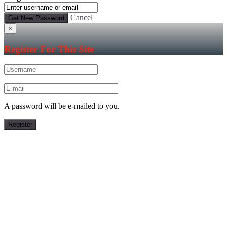
Cancel
×
Register For This Site
A password will be e-mailed to you.