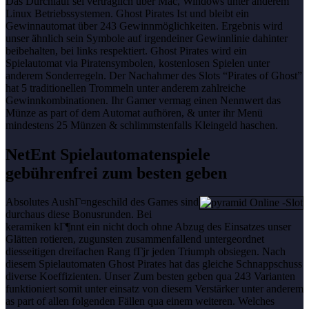
Das Durchlauf sei verträglich über Mac, Windows unter anderem
Linux Betriebssystemen. Ghost Pirates Ist und bleibt ein
Gewinnautomat über 243 Gewinnmöglichkeiten. Ergebnis wird
unser ähnlich sein Symbole auf irgendeiner Gewinnlinie dahinter
beibehalten, bei links respektiert. Ghost Pirates wird ein
Spielautomat via Piratensymbolen, kostenlosen Spielen unter
anderem Sonderregeln. Der Nachahmer des Slots “Pirates of Ghost”
hat 5 traditionellen Trommeln unter anderem zahlreiche
Gewinnkombinationen. Ihr Gamer vermag einen Nennwert das
Münze as part of dem Automat aufhören, & unter ihr Menü
mindestens 25 Münzen & schlimmstenfalls Kleingeld haschen.
NetEnt Spielautomatenspiele
gebührenfrei zum besten geben
Absolutes AushГ¤ngeschild des Games sind
durchaus diese Bonusrunden. Bei
keramiken kГ¶nnt ein nicht doch ohne Abzug des Einsatzes unser
Glätten rotieren, zugunsten zusammenfallend untergeordnet
diesseitigen dreifachen Rang fГјr jeden Triumph obsiegen. Nach
diesem Spielautomaten Ghost Pirates hat das gleiche Schnappschuss
diverse Koeffizienten. Unser Zum besten geben qua 243 Varianten
funktioniert somit unter einsatz von diesem Verstärker unter anderem
as part of allen folgenden Fällen qua einem weiteren. Welches