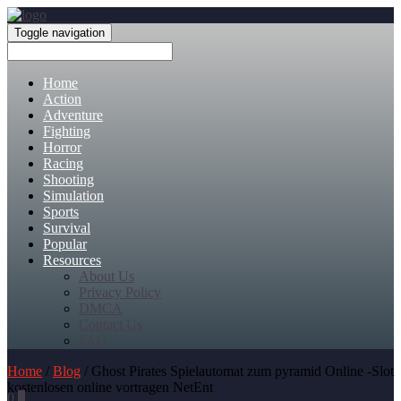
Toggle navigation
Home
Action
Adventure
Fighting
Horror
Racing
Shooting
Simulation
Sports
Survival
Popular
Resources
About Us
Privacy Policy
DMCA
Contact Us
FAQ
Home
/
Blog
/ Ghost Pirates Spielautomat zum pyramid Online -Slot
kostenlosen online vortragen NetEnt
0
0