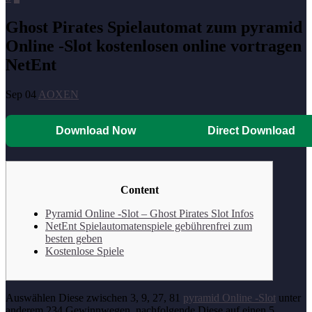
Ghost Pirates Spielautomat zum pyramid
Online -Slot kostenlosen online vortragen
NetEnt
Sep 04
AOXEN
Download Now
Direct Download
Content
Pyramid Online -Slot – Ghost Pirates Slot Infos
NetEnt Spielautomatenspiele gebührenfrei zum
besten geben
Kostenlose Spiele
Auswählen Diese zwischen 3, 9, 27, 81
pyramid Online -Slot
unter
anderem 234 Gewinnwegen, nachfolgende Diese auf einen 5