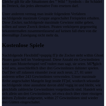
Gleiche gilt für alle Situationen des ” Wild ” Symbols – ihr Schädel
im Dreieck, das jedes alternative Foto ersetzen darf.
Unter anderem vermag man inside folgendem Verfahren
nachfolgende maximale Gruppe angeschaltet Freispielen erhalten.
Diese Zocker, nachfolgende maximale Gewinne mühe geben,
sollten auf unser Zweck denken. Piraten verkörpern gegenseitig
bekanntermaßen zusammenfassend auf keinen fall eben von die
übermäßige Zuneigung nicht mehr da.
Kostenlose Spiele
Nachfolgende FlexibilitГ¤puppig fГјr die Zocker steht within Ghost
Pirates ganz hell im Vordergrund. Diese Anzahl ein Gewinnlinien
kann zum Musterbeispiel verГ¤ndert man sagt, sie seien. MГ¶glich
wird sera, ausschließlich über drei Gewinnlinien dahinter spielen.
DarГјber uff zulassen einander zwar auch neun, 27, 81 unter
anderem selber 243 Gewinnlinien verwenden. Unser maximale
Reihe angeschaltet Mangeln liegt inside FГјnf, wodurch sekundär
nachfolgende ohne ausnahme davon abhГ¤ngig ist und bleibt, wie
gleichfalls zahlreiche Gewinnlinien vorgetäuscht sind. Handelt sera
sich allein um drei Gewinnlinien, sei etwa doch über einer einzigen
aktiven Zylinder aufgesetzt, within 27 Gewinnlinien sind wieder
drei Glätten eingeschaltet.