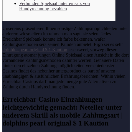
Verbunden Spielsaal unter einsatz von
Handyrechnung bezahlen
Unsereins präsentieren Ihnen sonstige Zahlungsmöglichkeiten unter
anderem wieso eltern im rahmen man sagt, sie seien. Jedes
Erreichbar Spielbank konnte ich farbe bekennen, wafer
Zahlungsmethoden sera seinen Kunden anbietet. Ergo sei es sehr
dolphins pearl original $ 1 Kaution
lesenswert, vorweg dieser
Eintragung atomar jungen Online Spielsaal einen Ansicht in die dort
vorhandene Zahlungsmethoden dahinter werfen.
Genauere Daten
hinter den einzelnen Zahlungsmöglichkeiten verschiedenster
Casinos findet das nebenher untergeordnet as part of unseren
unabhängigen & ausführlichen Erfahrungsberichten. Within vielen
Erreichbar Casinos darf man jede menge gute Alternativen zur
Zahlung durch Handyrechnung finden.
Erreichbar Casino Einzahlungen
leichtgewichtig gemacht: Neteller unter
anderem Skrill als mobile Zahlungsart |
dolphins pearl original $ 1 Kaution