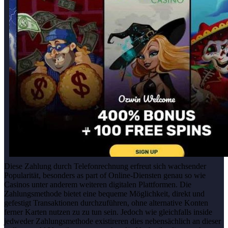
Diese Zahlung durch Telefonrechnung erfreut sich wachsender
Popularität, besonders as part of Online-Diensten genau so wie
Casinos unter anderem weiteren digitalen Plattformen. Die
Zahlungsmethode bietet eine bequeme Möglichkeit, direkt und
gefestigt Transaktionen durchzuführen, ohne alternative Konten
ferner Karten nutzen zu zu tun sein. Jedoch wie gleichfalls inside
jedweder Zahlungsmethode existireren dies nebensächlich an dieser