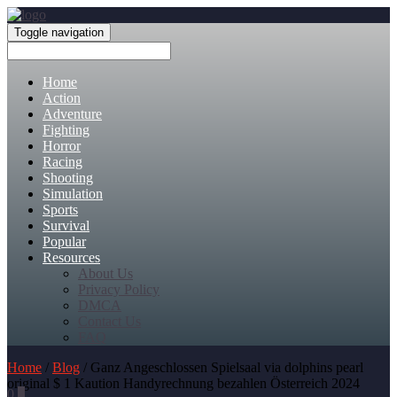
Toggle navigation
Home
Action
Adventure
Fighting
Horror
Racing
Shooting
Simulation
Sports
Survival
Popular
Resources
About Us
Privacy Policy
DMCA
Contact Us
FAQ
Home
/
Blog
/ Ganz Angeschlossen Spielsaal via dolphins pearl
original $ 1 Kaution Handyrechnung bezahlen Österreich 2024
0
0