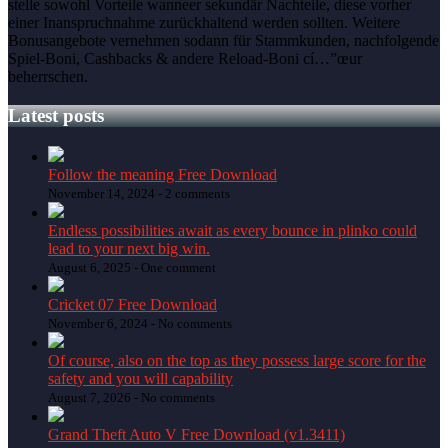
stelle sowohl Vorteile wanneer sekundär Nachteile, diese vorher
einer Inanspruchnahme zurückhaltend werden sollten. Weitere
Bonusangebote vernehmen sodann für Stammkunden, nachfolgende
Spiel-Boni, Cashbacks & andere Reload-Boni cí…”œur
beherrschen.
Latest posts
Follow the meaning Free Download
November 14, 2024 -
2 comments
Endless possibilities await as every bounce in plinko could
lead to your next big win.
August 6, 2025 -
One comment
Cricket 07 Free Download
November 6, 2024 -
No comments
Of course, also on the top as they possess large score for the
safety and you will capability
August 7, 2026 -
No comments
Grand Theft Auto V Free Download (v1.3411)