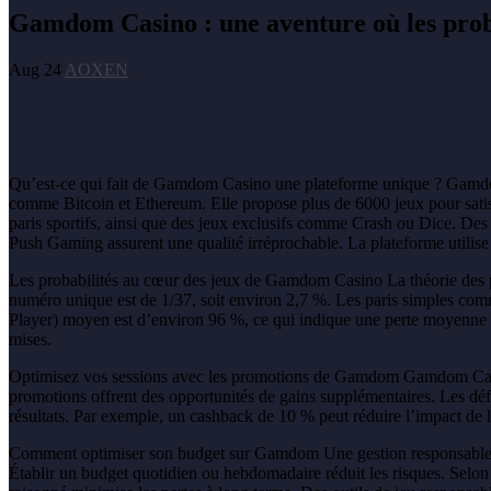
Gamdom Casino : une aventure où les proba
Aug 24
AOXEN
Qu’est-ce qui fait de Gamdom Casino une plateforme unique ? Gamdom
comme Bitcoin et Ethereum. Elle propose plus de 6000 jeux pour satisfa
paris sportifs, ainsi que des jeux exclusifs comme Crash ou Dice. De
Push Gaming assurent une qualité irréprochable. La plateforme utilise 
Les probabilités au cœur des jeux de Gamdom Casino La théorie des pr
numéro unique est de 1/37, soit environ 2,7 %. Les paris simples comm
Player) moyen est d’environ 96 %, ce qui indique une perte moyenne d
mises.
Optimisez vos sessions avec les promotions de Gamdom Gamdom Casin
promotions offrent des opportunités de gains supplémentaires. Les défi
résultats. Par exemple, un cashback de 10 % peut réduire l’impact de 
Comment optimiser son budget sur Gamdom Une gestion responsable du
Établir un budget quotidien ou hebdomadaire réduit les risques. Selon