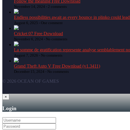
Follow the meaning Free Download
November 14, 2024 -
2 comments
Endless possibilities await as every bounce in plinko could lead
August 6, 2025 -
One comment
Cricket 07 Free Download
November 6, 2024 -
No comments
La somme de gratification represente analyse semblablement no
August 7, 2026 -
No comments
Grand Theft Auto V Free Download (v1.3411)
December 15, 2024 -
No comments
© 2026 OCEAN OF GAMES
×
Login