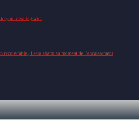
 to your next big win.
n recouvrable , ! sera abattu au moment de l’encaissement