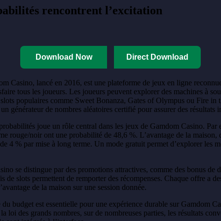
bilités rencontrent l’excitation
Download Now
Direct Download
 Casino, lancé en 2016, est une plateforme de jeux en ligne reconnue
ire tous les joueurs. Les joueurs peuvent explorer des machines à sous,
s slots populaires comme Sweet Bonanza, Gates of Olympus ou Fire in t
un générateur de nombres aléatoires certifié pour assurer des résultats 
obabilités joue un rôle central dans les jeux de Gamdom Casino. Par ex
e rouge/noir ont une probabilité de 48,6 %. L’avantage de la maison, d
e 4 % par mise à long terme. Un mode gratuit permet d’explorer les méc
o se distingue par des promotions attractives, comme des bonus de d
s de slots permettent de remporter des récompenses. Chaque offre a des 
l’avantage de la maison sur une session donnée.
 budget est essentielle pour une expérience durable sur Gamdom Casino
 la loi des grands nombres, sur de nombreuses parties, les résultats co