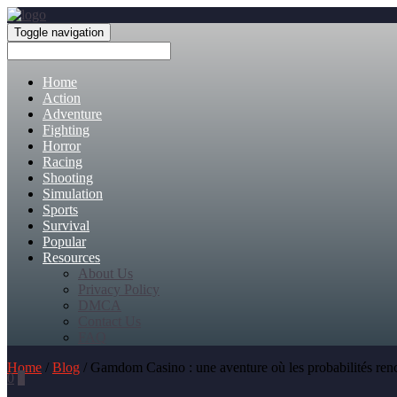
Toggle navigation
Home
Action
Adventure
Fighting
Horror
Racing
Shooting
Simulation
Sports
Survival
Popular
Resources
About Us
Privacy Policy
DMCA
Contact Us
FAQ
Home
/
Blog
/ Gamdom Casino : une aventure où les probabilités renco
0
0