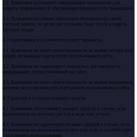
2.2. Компания использует современные технологии для
защиты информации и обеспечения безопасности транзакций.
2.3. Пользователь обязан обеспечить безопасность своей
учетной записи, не делая доступными свои логин и пароль
третьим лицам.
3. Ограничения и исключения ответственности
3.1. Компания не несет ответственности за любые потери или
ущерб, возникшие в результате использования сайта.
3.2. Компания не гарантирует точность и достоверность
информации, предоставляемой на сайте.
3.3. Компания не несет ответственности за любые нарушения,
которые могут возникнуть в результате использования сайта.
4. Гарантии и условия возврата средств
4.1. Компания обеспечивает возврат средств в случае, если
пользователь не получил доступ к игре или услуге.
4.2. Компания не гарантирует возврат средств в случае, если
пользователь не использовал услугу или игру в соответствии
с условиями использования.