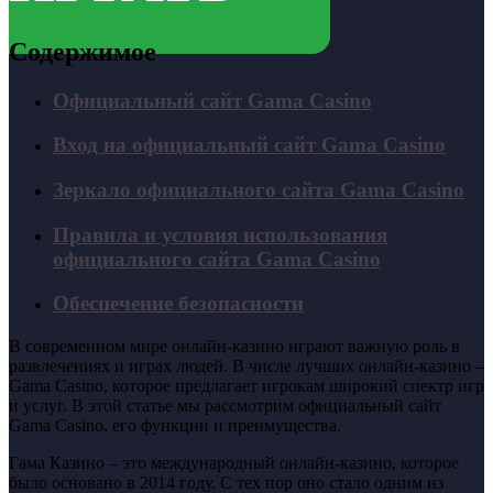
Содержимое
Официальный сайт Gama Casino
Вход на официальный сайт Gama Casino
Зеркало официального сайта Gama Casino
Правила и условия использования
официального сайта Gama Casino
Обеспечение безопасности
В современном мире онлайн-казино играют важную роль в
развлечениях и играх людей. В числе лучших онлайн-казино –
Gama Casino, которое предлагает игрокам широкий спектр игр
и услуг. В этой статье мы рассмотрим официальный сайт
Gama Casino, его функции и преимущества.
Гама Казино – это международный онлайн-казино, которое
было основано в 2014 году. С тех пор оно стало одним из