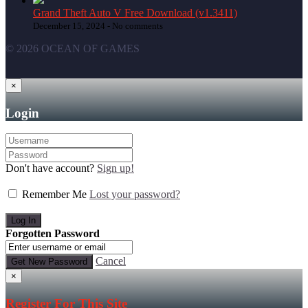
Grand Theft Auto V Free Download (v1.3411)
December 15, 2024 -
No comments
© 2026 OCEAN OF GAMES
×
Login
Don't have account?
Sign up!
Remember Me
Lost your password?
Forgotten Password
Cancel
×
Register For This Site