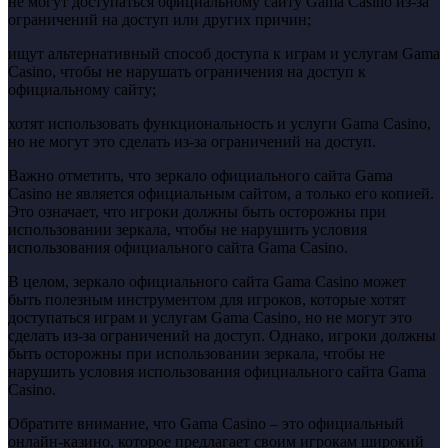
не могут доступаться официальному сайту Gama Casino из-за
ограничений на доступ или других причин;
ищут альтернативный способ доступа к играм и услугам Gama
Casino, чтобы не нарушать ограничения на доступ к
официальному сайту;
хотят использовать функциональность и услуги Gama Casino,
но не могут это сделать из-за ограничений на доступ.
Важно отметить, что зеркало официального сайта Gama
Casino не является официальным сайтом, а только его копией.
Это означает, что игроки должны быть осторожны при
использовании зеркала, чтобы не нарушить условия
использования официального сайта Gama Casino.
В целом, зеркало официального сайта Gama Casino может
быть полезным инструментом для игроков, которые хотят
доступаться играм и услугам Gama Casino, но не могут это
сделать из-за ограничений на доступ. Однако, игроки должны
быть осторожны при использовании зеркала, чтобы не
нарушить условия использования официального сайта Gama
Casino.
Обратите внимание, что Gama Casino – это официальный
онлайн-казино, которое предлагает своим игрокам широкий