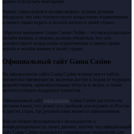
казино и получать выигрыши.
Важно: перед игрой в онлайн-казино, игроки должны
убедиться, что они соответствуют возрастным ограничениям
и имеют право играть в онлайн-казино в своей стране.
Обратите внимание: Gama Casino Online – это международное
онлайн-казино, и игроки должны убедиться, что они
соответствуют возрастным ограничениям и имеют право
играть в онлайн-казино в своей стране.
Официальный сайт Gama Casino
На официальном сайте Gama Casino игроки могут найти
множество преимуществ, включая доступ к играм от ведущих
разработчиков, привлекательные бонусы и акции, а также
круглосуточную поддержку клиентов.
Официальный сайт
gama казино
Gama Casino доступен на
русском языке, что делает его удобным для игроков из России
и других стран, где русский язык является официальным.
Вам не нужно беспокоиться о безопасности и
конфиденциальности своих данных, потому что официальный
сайт Gama Casino использует современные технологии для