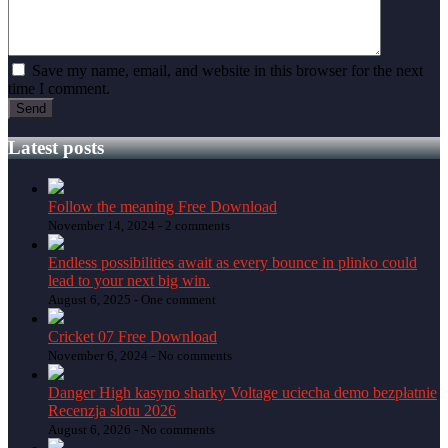
Save my name, email, and website in this browser for the next
time I comment.
Latest posts
Follow the meaning Free Download
November 14, 2024 -
2 comments
Endless possibilities await as every bounce in plinko could
lead to your next big win.
August 6, 2025 -
One comment
Cricket 07 Free Download
November 6, 2024 -
No comments
Danger High kasyno sharky Voltage uciecha demo bezpłatnie
Recenzja slotu 2026
August 6, 2026 -
No comments