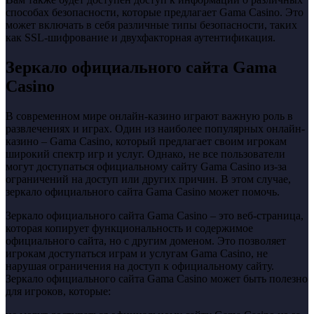
способах безопасности, которые предлагает Gama Casino. Это
может включать в себя различные типы безопасности, таких
как SSL-шифрование и двухфакторная аутентификация.
Зеркало официального сайта Gama
Casino
В современном мире онлайн-казино играют важную роль в
развлечениях и играх. Один из наиболее популярных онлайн-
казино – Gama Casino, который предлагает своим игрокам
широкий спектр игр и услуг. Однако, не все пользователи
могут доступаться официальному сайту Gama Casino из-за
ограничений на доступ или других причин. В этом случае,
зеркало официального сайта Gama Casino может помочь.
Зеркало официального сайта Gama Casino – это веб-страница,
которая копирует функциональность и содержимое
официального сайта, но с другим доменом. Это позволяет
игрокам доступаться играм и услугам Gama Casino, не
нарушая ограничения на доступ к официальному сайту.
Зеркало официального сайта Gama Casino может быть полезно
для игроков, которые: