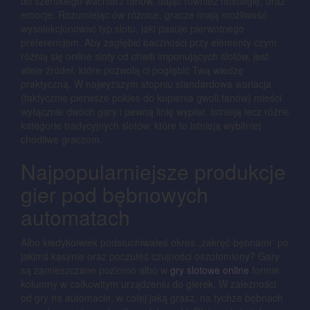
do szerokiego wachlarz fanów, dając również nostalgię, oraz
emocje. Rozumiejąc ów różnice, gracze mają możliwość
wyselekcjonować typ slotu, jaki pasuje pierwotnego
preferencjom. Aby zagłębić baczności przy elementy czym
różnią się online sloty od chwili imponujących slotów, jest
wiele źródeł, które pozwolą ci pogłębić Twą wiedzę
praktyczną. W najwyższym stopniu standardowa wariacja
(faktycznie pierwsze pokies do kupienia gwoli fanów) mieści
wyłącznie dwóch gary i pewną linię wypłat. Istnieją lecz różne
kategorie tradycyjnych slotów, które to istnieją wybitniej
chodliwe graczom.
Najpopularniejsze produkcje
gier pod bębnowych
automatach
Albo kiedykolwiek podsłuchiwałeś okres „zakręć bębnami” po
jakimś kasynie oraz poczułeś czujności oszołomiony? Gary
są zamieszczane poziomo albo w
gry slotowe online
formie
kolumny w całkowitym urządzeniu do gierek. W zależności
od gry na automacie, w całej jaką grasz, na tychże bębnach