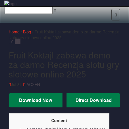
Toggle
navigat
Home
/
Blog
/ Fruit Koktajl zabawa demo za darmo Recenzja
slotu gry slotowe online 2025
0
0
Fruit Koktajl zabawa demo
za darmo Recenzja slotu gry
slotowe online 2025
Jul 31
AOXEN
Download Now
Direct Download
Content