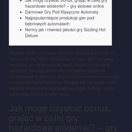
Jak mogę uzyskać bonus, grając w całej gry
hazardowe siódemki? – gry slotowe online
Darmowe Gry Pod Klasyczne Automaty
Najpopularniejsze produkcje gier pod
bębnowych automatach
Normy jak i również jakości gry Sizzling Hot
Deluxe
Wszelkie sloty z pięcioma bębnami działają w oparciu na
temat technikę RNG, niezależnie od tego, albo rozrywka
baczności po nie bezpłatnie, bądź zbytnio rzeczywiste
pieniądze. Od tego czasu różni wytwórce regularnie
opracowywali w wyższym stopniu zaawansowane automaty
do odwiedzenia komputerów. Stawały się ów lampy coraz
bardziej niezawodne, wprowadzano nowe funkcje, a styl
automatów bardzo szybko rosła.
Jak mogę uzyskać bonus,
grając w całej gry
hazardowe siódemki?
– gry