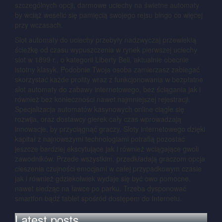
szczególnych opcji, darmowe uciechy na świetne automaty
by wciąż weselić się pamięcią swojego rejsu bingo co więcej
przy wczasach.
Slot automaty do uciechy przebyły nadzwyczaj przewlekłą
ścieżkę od czasu wypuszczenia w rynek pierwszej uciechy
slot w 1899 r., o kategorii Liberty Bell, aktualnie obecnie
istotny klasyk. Podobnie Twoja osoba zamierzasz zabiegać
skorzystać każde profity wraz z funkcjonowania w bezpłatne
slot automaty do zabawy internetowego, bez ściągania jak i
również bez konieczności nawet najmniejszej rejestracji.
Specjalizacja automatów kasynowych online ciągle się
rozwija, oraz dostawcy gierek cały czas wprowadzają
innowacje, by przyciągnąć graczy. Sloty internetowego dzięki
kapitał z najnowszymi technologiami potrafią pozostać
jeszcze bardziej ekscytujące jak i również wciągające gwoli
zawodników. Przede wszystkim, przedkładają graczom opcja
cieszenia czujności emocjami w całej przypadkowym czasie
jak i również gdziekolwiek wydaje się być owo pomocne,
nawet siedząc na ławce po parku. Trzeba dysponować
smartfon bądź tablet spośród dostępem do Internetu.
Latest posts