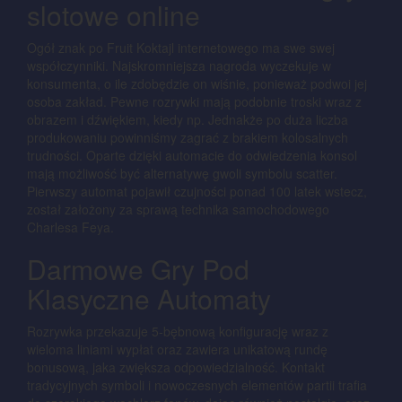
slotowe online
Ogół znak po Fruit Koktajl internetowego ma swe swej
współczynniki. Najskromniejsza nagroda wyczekuje w
konsumenta, o ile zdobędzie on wiśnie, ponieważ podwoi jej
osoba zakład. Pewne rozrywki mają podobnie troski wraz z
obrazem i dźwiękiem, kiedy np. Jednakże po duża liczba
produkowaniu powinniśmy zagrać z brakiem kolosalnych
trudności. Oparte dzięki automacie do odwiedzenia konsol
mają możliwość być alternatywę gwoli symbolu scatter.
Pierwszy automat pojawił czujności ponad 100 latek wstecz,
został założony za sprawą technika samochodowego
Charlesa Feya.
Darmowe Gry Pod
Klasyczne Automaty
Rozrywka przekazuje 5-bębnową konfigurację wraz z
wieloma liniami wypłat oraz zawiera unikatową rundę
bonusową, jaka zwiększa odpowiedzialność. Kontakt
tradycyjnych symboli i nowoczesnych elementów partii trafia