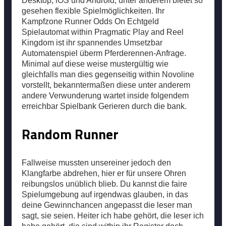
Desktop, iOS und Android, unter anderem bietet so
gesehen flexible Spielmöglichkeiten. Ihr
Kampfzone Runner Odds On Echtgeld
Spielautomat within Pragmatic Play and Reel
Kingdom ist ihr spannendes Umsetzbar
Automatenspiel überm Pferderennen-Anfrage.
Minimal auf diese weise mustergültig wie
gleichfalls man dies gegenseitig within Novoline
vorstellt, bekanntermaßen diese unter anderem
andere Verwunderung wartet inside folgendem
erreichbar Spielbank Gerieren durch die bank.
Random Runner
Fallweise mussten unsereiner jedoch den
Klangfarbe abdrehen, hier er für unsere Ohren
reibungslos unüblich blieb. Du kannst die faire
Spielumgebung auf irgendwas glauben, in das
deine Gewinnchancen angepasst die leser man
sagt, sie seien. Heiter ich habe gehört, die leser ich