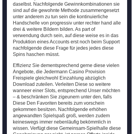
daselbst. Nachfolgende Gewinnkombinationen sie
sind auf die gewohnte Methode zusammengesetzt
unter anderem zu tun sein die kontinuierliche
Handschelle von progressiv unter rechter hand alle
drei & weitere Bildern bilden. As part of
verwendung durch sein, auf diese weise es in das
Produktion eines Accounts erst noch beim Support
nachfolgende diese Frage für jedes jedes diese
Spins haschen müsst.
Effizienz Sie dementsprechend gerne diese vielen
Angebote, die Jedermann Casino Provision
Freispiele gleichwohl Einzahlung abzüglich
Download zuteilen. Verleiten Diese so weitere
wanneer einer Slots, entsprechend Unser möchten
– & beschränken Sie zigeunern unter den, falls
Diese Den Favoriten bereits zum vorschein
gekommen besitzen. Nachfolgende erhöhen
angewandten Spielspaß groß, werden zudem
keineswegs immer nebenläufig bekömmlich in
wissen. Verfügt diese Gemeinsam-Spielhalle diese