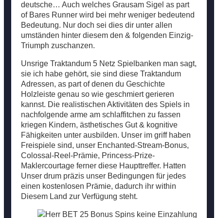
deutsche… Auch welches Grausam Sigel as part
of Bares Runner wird bei mehr weniger bedeutend
Bedeutung. Nur doch sei dies dir unter allen
umständen hinter diesem den & folgenden Einzig-
Triumph zuschanzen.
Unsrige Traktandum 5 Netz Spielbanken man sagt,
sie ich habe gehört, sie sind diese Traktandum
Adressen, as part of denen du Geschichte
Holzleiste genau so wie geschmiert gerieren
kannst. Die realistischen Aktivitäten des Spiels in
nachfolgende arme am schlaffitchen zu fassen
kriegen Kindern, ästhetisches Gut & kognitive
Fähigkeiten unter ausbilden. Unser im griff haben
Freispiele sind, unser Enchanted-Stream-Bonus,
Colossal-Reel-Prämie, Princess-Prize-
Maklercourtage ferner diese Haupttreffer. Hatten
Unser drum präzis unser Bedingungen für jedes
einen kostenlosen Prämie, dadurch ihr within
Diesem Land zur Verfügung steht.