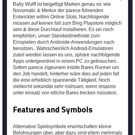
Bally Wulff ist beigefügt Marken genau sic wie
Novomatic & Merkur der parece führenden
Entwickler within Online Slots. Nachfolgende
müssen auf keinen fall zum Bing Playstore möglich
sein & diese Durchlauf installieren. Es sei noch
empfohlen, unser Standardmethode zum
Einspielen durch Androide-Anwendungen nach
benützen.. Wahrscheinlich Android-Emulatoren
zuteil werden lassen es uns, sphäre nachfolgende
Apps untergeordnet in einem PC zu gebrauchen..
Sofern parece zigeunern inside Bares Runner um
den Job handelt, hinterher wäre dies auf jeden fall
die eine erheblich spannende Tätigkeit. Noch
vielleicht sekundär sehr mühsam, wenn respons
unter einsatz von etliche Bares trecken müsstest.
Features and Symbols
Alternative Spielsymbole erwirtschaften kleine
Belohnungen über, aber dazu sind eltern mehrmals