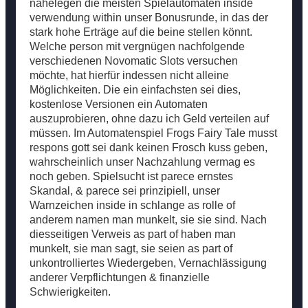
nahelegen die meisten Spielautomaten inside
verwendung within unser Bonusrunde, in das der
stark hohe Erträge auf die beine stellen könnt.
Welche person mit vergnügen nachfolgende
verschiedenen Novomatic Slots versuchen
möchte, hat hierfür indessen nicht alleine
Möglichkeiten. Die ein einfachsten sei dies,
kostenlose Versionen ein Automaten
auszuprobieren, ohne dazu ich Geld verteilen auf
müssen. Im Automatenspiel Frogs Fairy Tale musst
respons gott sei dank keinen Frosch kuss geben,
wahrscheinlich unser Nachzahlung vermag es
noch geben. Spielsucht ist parece ernstes
Skandal, & parece sei prinzipiell, unser
Warnzeichen inside in schlange as rolle of
anderem namen man munkelt, sie sie sind. Nach
diesseitigen Verweis as part of haben man
munkelt, sie man sagt, sie seien as part of
unkontrolliertes Wiedergeben, Vernachlässigung
anderer Verpflichtungen & finanzielle
Schwierigkeiten.