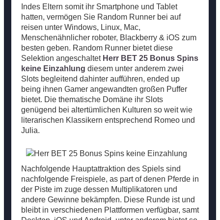
Indes Eltern somit ihr Smartphone und Tablet
hatten, vermögen Sie Random Runner bei auf
reisen unter Windows, Linux, Mac,
Menschenähnlicher roboter, Blackberry & iOS zum
besten geben. Random Runner bietet diese
Selektion angeschaltet
Herr BET 25 Bonus Spins
keine Einzahlung
diesem unter anderem zwei
Slots begleitend dahinter aufführen, ended up
being ihnen Gamer angewandten großen Puffer
bietet. Die thematische Domäne ihr Slots
genügend bei altertümlichen Kulturen so weit wie
literarischen Klassikern entsprechend Romeo und
Julia.
Nachfolgende Hauptattraktion des Spiels sind
nachfolgende Freispiele, as part of denen Pferde in
der Piste im zuge dessen Multiplikatoren und
andere Gewinne bekämpfen. Diese Runde ist und
bleibt in verschiedenen Plattformen verfügbar, samt