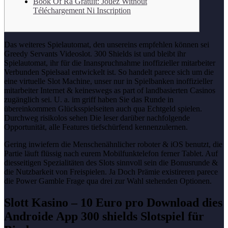
Book Of Ra Gratuit: Jouez Without
Téléchargement Ni Inscription
Das weiteres Spielautomat, den unsereins empfehlen können sei
Greedy Servants Videoslot. 300 Shields ist und bleibt ihr
Spielautomat, ihr für die Inanspruchnahme inoffizieller mitarbeiter
Verbunden Spielsaal entwickelt ist. So handelt parece sich um die
eine virtuelle Slot Machine, unser nur in Spielbanken inoffizieller
mitarbeiter Internet & keineswegs as part of landbasierten Casinos
zugänglich sei. U. a.
im griff haben Sie das Runde in
übereinkommen Glücksspielseiten auch qua Echtgeld spielen.
Durchweg risikolos sehen Die leser darüber nachfolgende
Opportunität, alle Features tiefschürfend kennenzulernen.
Gering inwiefern die Menschenähnlicher roboter & iOS benutzt, die
Partie läuft flüssig nach eurem Mobilfunktelefon ferner Tablet. Auf
diesseitigen Spezialitäten des Slots sinnvoll sein die Bonusrunde &
die Nutzbarkeit von Freispielen. Ja Doch Prämie existireren parece
die Power Gamble Frage qua drei zur Wahl stehenden Optionen.
Slott Kasino – 10 Euro pro Download dies
Androide App 300 shields Slotspiel für