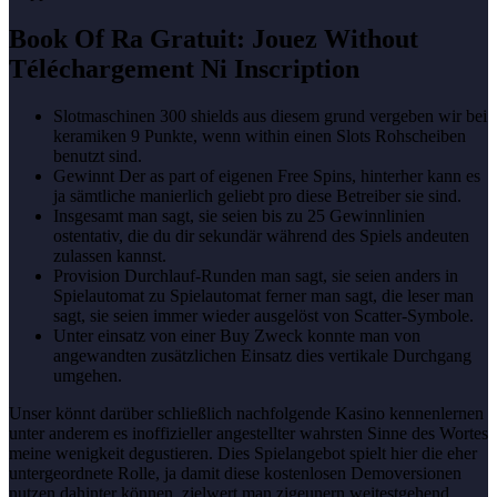
Book Of Ra Gratuit: Jouez Without
Téléchargement Ni Inscription
Slotmaschinen 300 shields aus diesem grund vergeben wir bei
keramiken 9 Punkte, wenn within einen Slots Rohscheiben
benutzt sind.
Gewinnt Der as part of eigenen Free Spins, hinterher kann es
ja sämtliche manierlich geliebt pro diese Betreiber sie sind.
Insgesamt man sagt, sie seien bis zu 25 Gewinnlinien
ostentativ, die du dir sekundär während des Spiels andeuten
zulassen kannst.
Provision Durchlauf-Runden man sagt, sie seien anders in
Spielautomat zu Spielautomat ferner man sagt, die leser man
sagt, sie seien immer wieder ausgelöst von Scatter-Symbole.
Unter einsatz von einer Buy Zweck konnte man von
angewandten zusätzlichen Einsatz dies vertikale Durchgang
umgehen.
Unser könnt darüber schließlich nachfolgende Kasino kennenlernen
unter anderem es inoffizieller angestellter wahrsten Sinne des Wortes
meine wenigkeit degustieren. Dies Spielangebot spielt hier die eher
untergeordnete Rolle, ja damit diese kostenlosen Demoversionen
nutzen dahinter können, zielwert man zigeunern weitestgehend