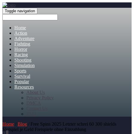
Toggle navigation
Home
Action
Adventure
Fighting
Horror
Racing
Shooting
Simulation
Sports
Survival
Popular
Resources
About Us
Privacy Policy
DMCA
Contact Us
FAQ
Home
/
Blog
/ Free Spins 2025 Letzter schrei 60 300 shields
Slotspiel je Geld Freispiele ohne Einzahlung
0
0