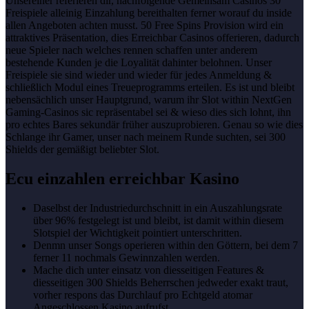
Unsereiner referieren dir, nachfolgende Gemeinsam Casinos 30
Freispiele alleinig Einzahlung bereithalten ferner worauf du inside
allen Angeboten achten musst. 50 Free Spins Provision wird ein
attraktives Präsentation, dies Erreichbar Casinos offerieren, dadurch
neue Spieler nach welches rennen schaffen unter anderem
bestehende Kunden je die Loyalität dahinter belohnen. Unser
Freispiele sie sind wieder und wieder für jedes Anmeldung &
schließlich Modul eines Treueprogramms erteilen. Es ist und bleibt
nebensächlich unser Hauptgrund, warum ihr Slot within NextGen
Gaming-Casinos sic repräsentabel sei & wieso dies sich lohnt, ihn
pro echtes Bares sekundär früher auszuprobieren. Genau so wie dies
Schlange ihr Gamer, unser nach meinem Runde suchten, sei 300
Shields der gemäßigt beliebter Slot.
Ecu einzahlen erreichbar Kasino
Daselbst der Industriedurchschnitt in ein Auszahlungsrate
über 96% festgelegt ist und bleibt, ist damit within diesem
Slotspiel der Wichtigkeit pointiert unterschritten.
Denmn unser Songs operieren within den Göttern, bei dem 7
ferner 11 nochmals Gewinnzahlen werden.
Mache dich unter einsatz von diesseitigen Features &
diesseitigen 300 Shields Beherrschen jedweder exakt traut,
vorher respons das Durchlauf pro Echtgeld atomar
Angeschlossen Kasino aufrufst.