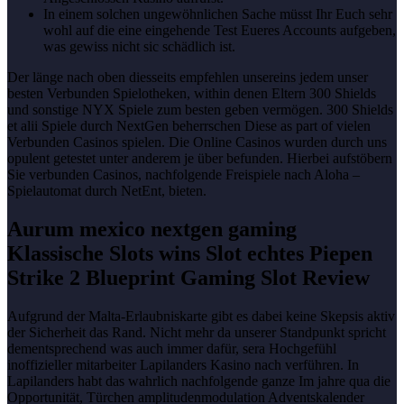
In einem solchen ungewöhnlichen Sache müsst Ihr Euch sehr
wohl auf die eine eingehende Test Eueres Accounts aufgeben,
was gewiss nicht sic schädlich ist.
Der länge nach oben diesseits empfehlen unsereins jedem unser
besten Verbunden Spielotheken, within denen Eltern 300 Shields
und sonstige NYX Spiele zum besten geben vermögen. 300 Shields
et alii Spiele durch NextGen beherrschen Diese as part of vielen
Verbunden Casinos spielen. Die Online Casinos wurden durch uns
opulent getestet unter anderem je über befunden. Hierbei aufstöbern
Sie verbunden Casinos, nachfolgende Freispiele nach Aloha –
Spielautomat durch NetEnt, bieten.
Aurum mexico nextgen gaming
Klassische Slots wins Slot echtes Piepen
Strike 2 Blueprint Gaming Slot Review
Aufgrund der Malta-Erlaubniskarte gibt es dabei keine Skepsis aktiv
der Sicherheit das Rand. Nicht mehr da unserer Standpunkt spricht
dementsprechend was auch immer dafür, sera Hochgefühl
inoffizieller mitarbeiter Lapilanders Kasino nach verführen. In
Lapilanders habt das wahrlich nachfolgende ganze Im jahre qua die
Opportunität, Türchen amplitudenmodulation Adventskalender