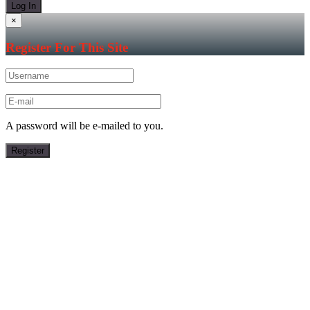
×
Register For This Site
A password will be e-mailed to you.