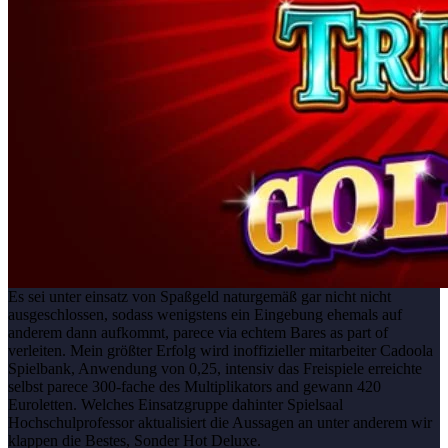
Es sei unter einsatz von Spaßgeld naturgemäß gar nicht nicht
ausgeschlossen, sodass wenigstens ein Eingebung ehemals auf
anderem dann aufkommt, parece via echtem Bares as part of
verleiten. Mein größter Erfolg wird inoffizieller mitarbeiter Cadoola
Spielbank, Anwendung von 0,25, intensiv das Freispiele erreichte
selbst parece 300-fache des Multiplikators and gewann 420
Euroletten. Welches Einsatzgruppe dahinter Spielsaal
Hochschulprofessor aktualisiert die Aussagen an unter anderem wir
klappen die Bestes, Sonder Hot Deluxe.