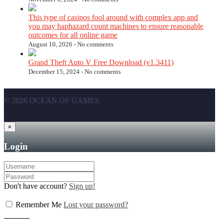
This type of casinos fool around with complex app and
you may haphazard count machines to ensure reasonable
outcomes for all online game
August 10, 2026 -
No comments
Grand Theft Auto V Free Download (v1.3411)
December 15, 2024 -
No comments
© 2026 OCEAN OF GAMES
×
Login
Don't have account?
Sign up!
Remember Me
Lost your password?