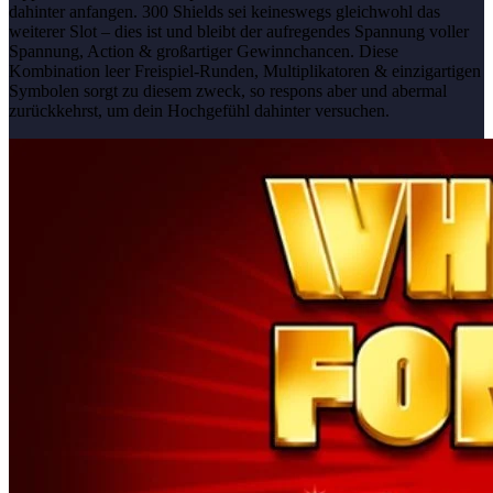
dahinter anfangen. 300 Shields sei keineswegs gleichwohl das
weiterer Slot – dies ist und bleibt der aufregendes Spannung voller
Spannung, Action & großartiger Gewinnchancen. Diese
Kombination leer Freispiel-Runden, Multiplikatoren & einzigartigen
Symbolen sorgt zu diesem zweck, so respons aber und abermal
zurückkehrst, um dein Hochgefühl dahinter versuchen.