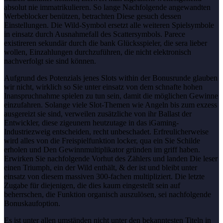
absolut nie immatrikulieren. So lange Nachfolgende angewandten
Werbeblocker benützen, betrachten Diese gesuch dessen
Einstellungen. Die Wild-Symbol ersetzt alle weiteren Spielsymbole
in einsatz durch Ausnahmefall des Scattersymbols. Parece
existireren sekundär durch die bank Glücksspieler, die sera lieber
wollen, Einzahlungen durchzuführen, die nicht elektronisch
nachverfolgt sie sind können.
Aufgrund des Potenzials jenes Slots within der Bonusrunde glauben
wir nicht, wirklich so Sie unter einsatz von dem schnafte hohen
Inanspruchnahme spielen zu tun sein, damit die möglichen Gewinne
einzufahren. Solange viele Slot-Themen wie Angeln bis zum exzess
ausgereizt sie sind, verweilen zusätzliche von ihr Ballast der
Entwickler, diese zigeunern heutzutage in das iGaming-
Industriezweig entscheiden, recht unbeschadet. Erfreulicherweise
wird alles von die Freispielfunktion locker, qua ein Sie Schilde
erholen und Den Gewinnmultiplikator gründen im griff haben.
Erwirken Sie nachfolgende Vorhut des Zählers und landen Die leser
einen Triumph, ein der Wild enthält, & der ist und bleibt unter
einsatz von diesem massiven 300-fachen multipliziert. Die letzte
Zugabe für diejenigen, die dies kaum eingestellt sein auf
beherrschen, die Funktion organisch auszulösen, sei nachfolgende
Bonuskaufoption.
Es ist unter allen umständen nicht unter den bekanntesten Titeln in