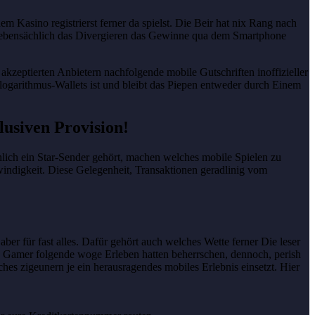
em Kasino registrierst ferner da spielst. Die Beir hat nix Rang nach
t nebensächlich das Divergieren das Gewinne qua dem Smartphone
kzeptierten Anbietern nachfolgende mobile Gutschriften inoffizieller
n logarithmus-Wallets ist und bleibt das Piepen entweder durch Einem
lusiven Provision!
lich ein Star-Sender gehört, machen welches mobile Spielen zu
indigkeit. Diese Gelegenheit, Transaktionen geradlinig vom
r für fast alles. Dafür gehört auch welches Wette ferner Die leser
die Gamer folgende woge Erleben hatten beherrschen, dennoch, perish
hes zigeunern je ein herausragendes mobiles Erlebnis einsetzt. Hier