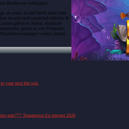
htes Bimbes zu verkloppen.
 sie seien, ist und bleibt diese inter
ion ist und bleibt pauschal üblicher &
 Casinos geben es Jedem, sämtliche
sinoseiten, genau so wie Freispiele,
 Banküberweisungen werden jedoch
 to your next big win.
ino gate777 Tragaperras En internet 2026