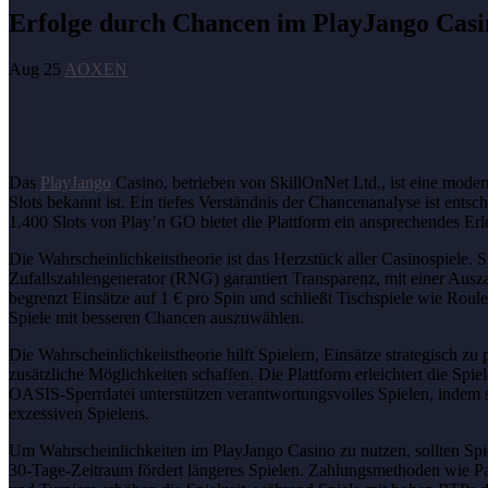
Erfolge durch Chancen im PlayJango Casin
Aug 25
AOXEN
Das
PlayJango
Casino, betrieben von SkillOnNet Ltd., ist eine mode
Slots bekannt ist. Ein tiefes Verständnis der Chancenanalyse ist ent
1.400 Slots von Play’n GO bietet die Plattform ein ansprechendes Erl
Die Wahrscheinlichkeitstheorie ist das Herzstück aller Casinospiele.
Zufallszahlengenerator (RNG) garantiert Transparenz, mit einer Ausza
begrenzt Einsätze auf 1 € pro Spin und schließt Tischspiele wie Rou
Spiele mit besseren Chancen auszuwählen.
Die Wahrscheinlichkeitstheorie hilft Spielern, Einsätze strategisch 
zusätzliche Möglichkeiten schaffen. Die Plattform erleichtert die Spi
OASIS-Sperrdatei unterstützen verantwortungsvolles Spielen, indem s
exzessiven Spielens.
Um Wahrscheinlichkeiten im PlayJango Casino zu nutzen, sollten Sp
30-Tage-Zeitraum fördert längeres Spielen. Zahlungsmethoden wie P