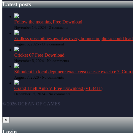
Latest posts
Follow the meaning Free Download
November 14, 2024 -
2 comments
Endless possibilities await as every bounce in plinko could lead
August 6, 2025 -
One comment
Cricket 07 Free Download
November 6, 2024 -
No comments
Stimulent in locul depunere exact ceea ce este exact ce ?i Cum
August 7, 2026 -
No comments
Grand Theft Auto V Free Download (v1.3411)
December 15, 2024 -
No comments
© 2026 OCEAN OF GAMES
×
Login