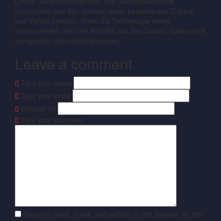
Online -Veranstaltungsorten das Glücksspielumfeld
umgestaltet und den Spielern einen beispiellosen Zugang
und Vielfalt gewährt. Wenn die Technologie weiter
voranschreitet, wird der Ausblick auf das Casino -Spiele noch
anregender und bahnbrechender.
Leave a comment
Type your name
Type your email
Website url
Type your comment
Save my name, email, and website in this browser for the