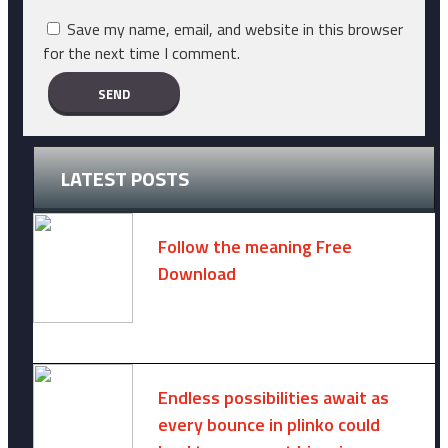
Save my name, email, and website in this browser
for the next time I comment.
LATEST POSTS
Follow the meaning Free
Download
November 14, 2024 -
2 comments
Endless possibilities await as
every bounce in plinko could