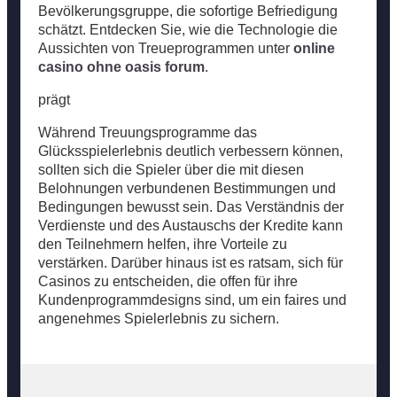
Bevölkerungsgruppe, die sofortige Befriedigung
schätzt. Entdecken Sie, wie die Technologie die
Aussichten von Treueprogrammen unter
online
casino ohne oasis forum
.
prägt
Während Treuungsprogramme das
Glücksspielerlebnis deutlich verbessern können,
sollten sich die Spieler über die mit diesen
Belohnungen verbundenen Bestimmungen und
Bedingungen bewusst sein. Das Verständnis der
Verdienste und des Austauschs der Kredite kann
den Teilnehmern helfen, ihre Vorteile zu
verstärken. Darüber hinaus ist es ratsam, sich für
Casinos zu entscheiden, die offen für ihre
Kundenprogrammdesigns sind, um ein faires und
angenehmes Spielerlebnis zu sichern.