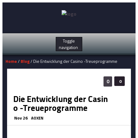
Toggle
navigation
Home
/
Blog
/ Die Entwicklung der Casino -Treueprogramme
0
0
Die Entwicklung der Casin
o -Treueprogramme
Nov 26
AOXEN