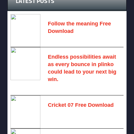
LATEST POSTS
Follow the meaning Free
Download
November 14, 2024 -
2 comments
Endless possibilities await
as every bounce in plinko
could lead to your next big
win.
August 6, 2025 -
One comment
Cricket 07 Free Download
November 6, 2024 -
No comments