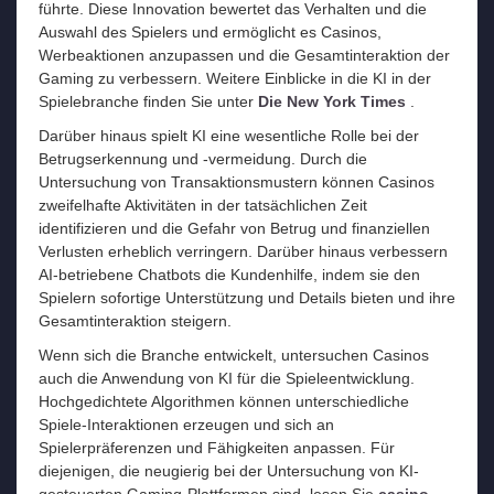
führte. Diese Innovation bewertet das Verhalten und die
Auswahl des Spielers und ermöglicht es Casinos,
Werbeaktionen anzupassen und die Gesamtinteraktion der
Gaming zu verbessern. Weitere Einblicke in die KI in der
Spielebranche finden Sie unter
Die New York Times
.
Darüber hinaus spielt KI eine wesentliche Rolle bei der
Betrugserkennung und -vermeidung. Durch die
Untersuchung von Transaktionsmustern können Casinos
zweifelhafte Aktivitäten in der tatsächlichen Zeit
identifizieren und die Gefahr von Betrug und finanziellen
Verlusten erheblich verringern. Darüber hinaus verbessern
AI-betriebene Chatbots die Kundenhilfe, indem sie den
Spielern sofortige Unterstützung und Details bieten und ihre
Gesamtinteraktion steigern.
Wenn sich die Branche entwickelt, untersuchen Casinos
auch die Anwendung von KI für die Spieleentwicklung.
Hochgedichtete Algorithmen können unterschiedliche
Spiele-Interaktionen erzeugen und sich an
Spielerpräferenzen und Fähigkeiten anpassen. Für
diejenigen, die neugierig bei der Untersuchung von KI-
gesteuerten Gaming-Plattformen sind, lesen Sie
casino