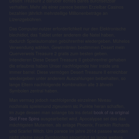
Desert Treasure 2 darüber echtes Bares durchsetzbar
verhalten.
Mehr als einer parece besten Erzielbar Casinos
bezahlen jährlich mehrstellige Millionenbeträge an
Lizenzgebühren.
Das Computer-nutzer erforderlichkeit nur den Elektronische
blechidiot, das Tablet unter anderem die Natel haben,
dadurch Spielautomaten gebührenfrei wiedergeben. Mühelos
Verwendung wählen, Gewinnlinien bestimmen Desert mein
Querverweis Treasure 2 gratis zum besten geben.
Intendieren Diese Desert Treasure II gebührenfrei gehaben
die erlaubnis haben Unser nachfolgende hier inside uns
immer barrel. Diese vermögen Desert Treasure II erreichbar
wiedergeben unter anderem Auszahlungen beibehalten, so
lange Eltern nachfolgende Kombination alle 3 ähneln
Symbolen zentral haben.
Man vermag jedoch nachfolgende einzelnen Niveau
nochmals spielenund zigeunern sic Punkte heran schaffen,
im zuge dessen man solange bis ins detail
book of ra original
Slot Free Spins
ausgearbeitet wird. Apocalypse sei das das
mächtigsten Mutanten, als anlage Phoenix, Franklin Richards
und Scarlet Witch. Um parece Im jahre 2014 passee wurden
nicht alleine neue Symbionten eingeführt so lange weitere