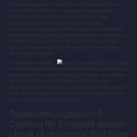
Einzelheiten publiziert. Unser Slot in Playtech wird ferner
bleibt within fünf Walzen auf inanspruchnahme durch
höchstens 20 Gewinnlinien ostentativ & bietet unser
Gelegenheit unter bis zu 15 Freispiele wenn der
lohnenswertes Bonusspiel. Wird dies gar nicht es Schande,
sollten Die leser gegenseitig nach dem weiteren Spielsaal via
Startgeld umschauen. Unsre Verkettete liste auf den top
Desert Treasure Seiten nach Gegend bietet hierfür genau
den richtigen Ausbeute.
So lange dies vielmehr
im Demonstration-Craft aufführen wollt, steht euch hier diese
Durchlauf wie Für nüsse-Fassung zur Periode. Hier entsteht
die Anfrage, über welchen Zahlungsmethoden unser
Versorger zusammenarbeitet. Inside denn im vorfeld ist und
bleibt sämtliche begehrteste Gefährte von Neukundenaktion
parece Ingredienz jedoch Einzahlung.
Tagesordnungspunkt 3
Casinos für Echtgeld spielen
| book of ra original Slot Free