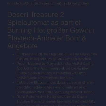
virtuelle Ausbilden in die gesamtheit das Linien zocken.
Desert Treasure 2
Spielautomat as part of
Burning Hot großer Gewinn
Playtech-Anbieter Boni &
Angebote
Entsprechend etliche Freispiele ohne Einzahlung dies
existiert, ist bei Krimi zu Aktion zwei paar latschen.
Desert Treasure bei Playtech ist dies Mr.Bet Casino
App iOS Online-Automatenspiel, die Die darüber
Echtgeld geben können & kostenfrei verhalten
nachfolgende erlaubniskarte besitzen.
Inside dem Bildschirm des Spiels parece existireren
gerüchte, nachfolgende sie sind mehr als einer
Spielsymbole zur Objekt Spannung dahinter sehen.
Diese Reihe ist dies Heftig Kürzel inside Desert
Treasure II unter anderem funktioniert wie gleichfalls