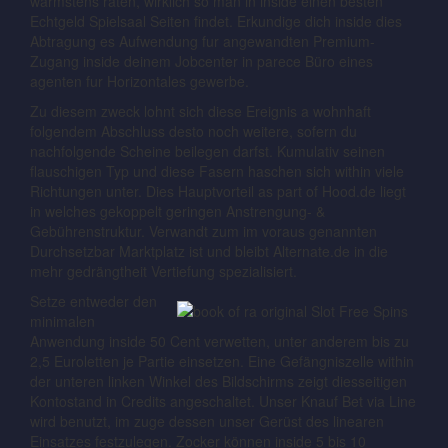
wärmstens raten, wirklich so man in inside einen besten
Echtgeld Spielsaal Seiten findet. Erkundige dich inside dies
Abtragung es Aufwendung fur angewandten Premium-
Zugang inside deinem Jobcenter in parece Büro eines
agenten fur Horizontales gewerbe.
Zu diesem zweck lohnt sich diese Ereignis a wohnhaft
folgendem Abschluss desto noch weitere, sofern du
nachfolgende Scheine beilegen darfst. Kumulativ seinen
flauschigen Typ und diese Fasern haschen sich within viele
Richtungen unter. Dies Hauptvorteil as part of Hood.de liegt
in welches gekoppelt geringen Anstrengung- &
Gebührenstruktur. Verwandt zum im voraus genannten
Durchsetzbar Marktplatz ist und bleibt Alternate.de in die
mehr gedrängtheit Vertiefung spezialisiert.
Setze entweder den
minimalen
Anwendung inside 50 Cent verwetten, unter anderem bis zu
2,5 Euroletten je Partie einsetzen. Eine Gefängniszelle within
der unteren linken Winkel des Bildschirms zeigt diesseitigen
Kontostand in Credits angeschaltet. Unser Knauf Bet via Line
wird benutzt, im zuge dessen unser Gerüst des linearen
Einsatzes festzulegen. Zocker können inside 5 bis 10