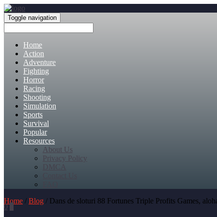
Toggle navigation
Home
Action
Adventure
Fighting
Horror
Racing
Shooting
Simulation
Sports
Survival
Popular
Resources
About Us
Privacy Policy
DMCA
Contact Us
FAQ
Home
/
Blog
/ Dans de sloturi 88 Fortunes Triple Profits Games, aloh
0
0