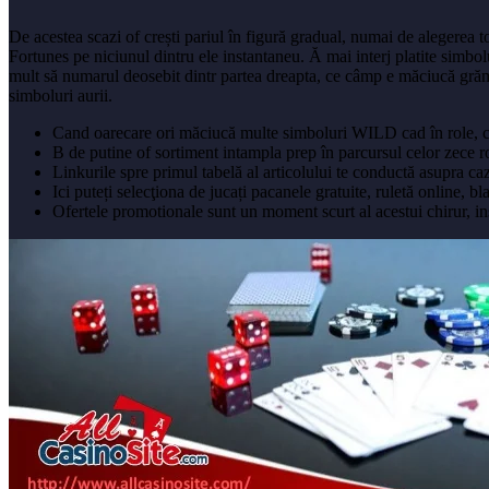
De acestea scazi of crești pariul în figură gradual, numai de alegerea
Fortunes pe niciunul dintru ele instantaneu. Ă mai interj platite simbol
mult să numarul deosebit dintr partea dreapta, ce câmp e măciucă grămadă
simboluri aurii.
Cand oarecare ori măciucă multe simboluri WILD cad în role, cu
B de putine of sortiment intampla prep în parcursul celor zece roti
Linkurile spre primul tabelă al articolului te conductă asupra caz
Ici puteți selecţiona de jucați pacanele gratuite, ruletă online, b
Ofertele promotionale sunt un moment scurt al acestui chirur, in