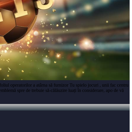
ofoliul operatorilor a atârna să furnizor Tu spielo jocuri , unii fac centru
n emblemă spre de trebuie să-călăuzire luați în considerare, apo de vă