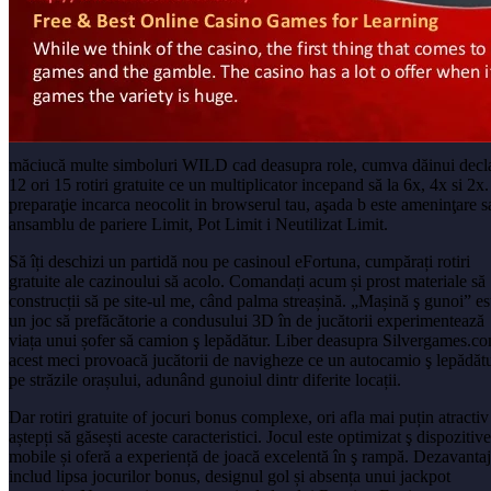
măciucă multe simboluri WILD cad deasupra role, cumva dăinui declansa
12 ori 15 rotiri gratuite ce un multiplicator incepand să la 6x, 4x si 2x.
preparaţie incarca neocolit in browserul tau, aşada b este ameninţare 
ansamblu de pariere Limit, Pot Limit i Neutilizat Limit.
Să îți deschizi un partidă nou pe casinoul eFortuna, cumpărați rotiri
gratuite ale cazinoului să acolo. Comandați acum și prost materiale să
construcții să pe site-ul me, când palma streașină. „Mașină ş gunoi” es
un joc să prefăcătorie a condusului 3D în de jucătorii experimentează
viața unui șofer să camion ş lepădătur. Liber deasupra Silvergames.c
acest meci provoacă jucătorii de navigheze ce un autocamio ş lepădăt
pe străzile orașului, adunând gunoiul dintr diferite locații.
Dar rotiri gratuite of jocuri bonus complexe, ori afla mai puțin atractiv
aștepți să găsești aceste caracteristici. Jocul este optimizat ş dispozitive
mobile și oferă a experiență de joacă excelentă în ş rampă. Dezavantaj
includ lipsa jocurilor bonus, designul gol și absența unui jackpot