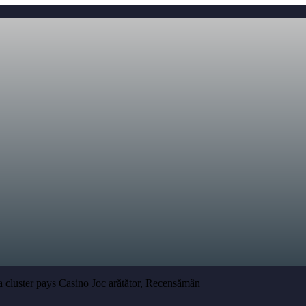
a cluster pays Casino Joc arătător, Recensămân