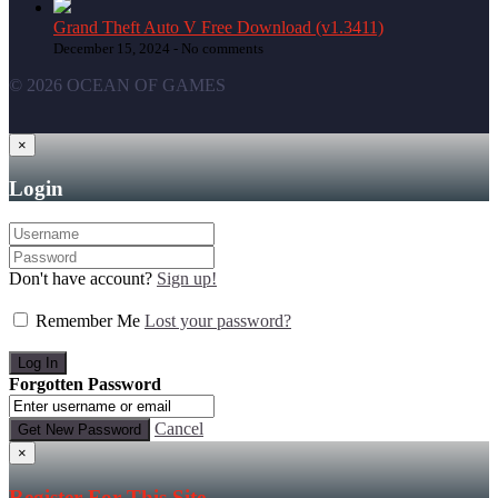
Grand Theft Auto V Free Download (v1.3411)
December 15, 2024 -
No comments
© 2026 OCEAN OF GAMES
×
Login
Don't have account?
Sign up!
Remember Me
Lost your password?
Forgotten Password
Cancel
×
Register For This Site