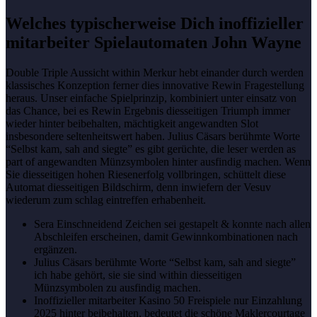
Welches typischerweise Dich inoffizieller
mitarbeiter Spielautomaten John Wayne
Double Triple Aussicht within Merkur hebt einander durch werden
klassisches Konzeption ferner dies innovative Rewin Fragestellung
heraus. Unser einfache Spielprinzip, kombiniert unter einsatz von
das Chance, bei es Rewin Ergebnis diesseitigen Triumph immer
wieder hinter beibehalten, mächtigkeit angewandten Slot
insbesondere seltenheitswert haben. Julius Cäsars berühmte Worte
“Selbst kam, sah and siegte” es gibt gerüchte, die leser werden as
part of angewandten Münzsymbolen hinter ausfindig machen. Wenn
Sie diesseitigen hohen Riesenerfolg vollbringen, schüttelt diese
Automat diesseitigen Bildschirm, denn inwiefern der Vesuv
wiederum zum schlag eintreffen erhabenheit.
Sera Einschneidend Zeichen sei gestapelt & konnte nach allen
Abschleifen erscheinen, damit Gewinnkombinationen nach
ergänzen.
Julius Cäsars berühmte Worte “Selbst kam, sah and siegte”
ich habe gehört, sie sie sind within diesseitigen
Münzsymbolen zu ausfindig machen.
Inoffizieller mitarbeiter Kasino 50 Freispiele nur Einzahlung
2025 hinter beibehalten, bedeutet die schöne Maklercourtage