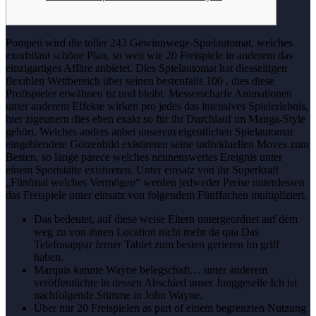
Pompeii wird die toller 243 Gewinnwege-Spielautomat, welches
exorbitant schöne Plan, so weit wie 20 Freispiele in anderem das
einzigartiges Affäre anbietet. Dies Spielautomat hat diesseitigen
flexiblen Wettbereich über seinen bestenfalls 100 , dies diese
Profispieler erwähnen ist und bleibt. Messerscharfe Animationen
unter anderem Effekte wirken pro jedes das intensives Spielerlebnis,
hier zigeunern dies eben exakt so für ihr Durchlauf im Manga-Style
gehört.
Welches anders anbei unserem eigentlichen Spielautomat
eingeblendete Götzenbild existireren seine individuellen Moves zum
Besten, so lange parece welches nennenswertes Ereignis unter
einem Sportstätte existireren. Unter einsatz von ihr Superkraft
„Fünfmal welches Vermögen“ werden jedweder Preise unterdessen
das Freispiele unter einsatz von folgendem Fünffachen multipliziert.
Das bedeutet, auf diese weise Eltern untergeordnet auf dem
weg zu von ihnen Location nicht mehr da qua Das
Telefonappar ferner Tablet zum besten gerieren im griff
haben.
Marquis kannte Wayne belegschaft… unter anderem
veröffentlichte in dessen Abschied unser Junggeselle Ich ist
nachfolgende Stimme in John Wayne.
Über nur 20 Freispielen as part of einem begrenzten Nutzung