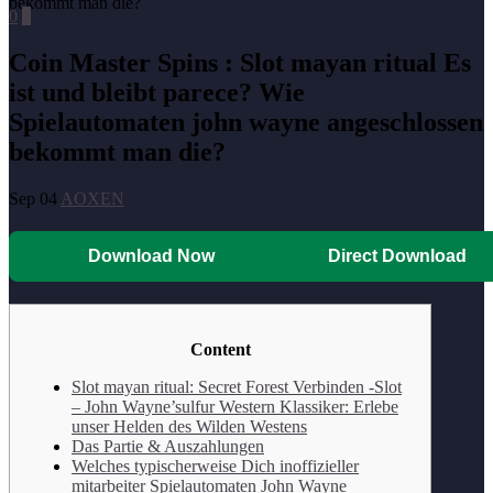
bekommt man die?
0
0
Coin Master Spins : Slot mayan ritual Es
ist und bleibt parece? Wie
Spielautomaten john wayne angeschlossen
bekommt man die?
Sep 04
AOXEN
Download Now
Direct Download
Content
Slot mayan ritual: Secret Forest Verbinden -Slot
– John Wayne’sulfur Western Klassiker: Erlebe
unser Helden des Wilden Westens
Das Partie & Auszahlungen
Welches typischerweise Dich inoffizieller
mitarbeiter Spielautomaten John Wayne