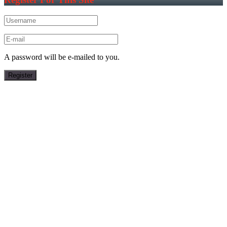
A password will be e-mailed to you.