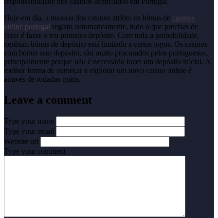
responsabilidade nos casinos licenciados em Portugal.
Hoje em dia, a maioria dos casinos atribui os bónus de
casinos
online portugal
registo automaticamente, tudo o que precisas de
fazer é fazer o teu primeiro depósito. Com toda a probabilidade,
nenhum bónus de depósito está limitado a certos jogos. Os casinos
com bónus sem depósito, são muito procurados pelos portugueses,
principalmente porque não é necessário fazer um depósito inicial. A
melhor forma de começar a explorar um novo casino online é
através de rodadas grátis.
Leave a comment
Type your name
Type your email
Website url
Type your comment