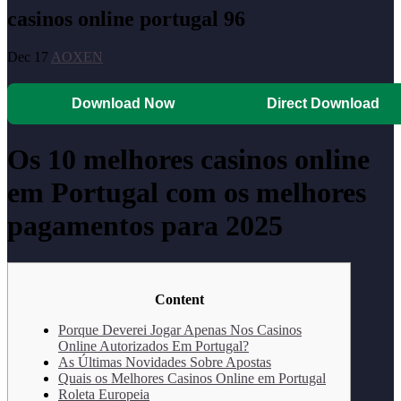
casinos online portugal 96
Dec 17
AOXEN
Download Now
Direct Download
Os 10 melhores casinos online
em Portugal com os melhores
pagamentos para 2025
Content
Porque Deverei Jogar Apenas Nos Casinos
Online Autorizados Em Portugal?
As Últimas Novidades Sobre Apostas
Quais os Melhores Casinos Online em Portugal
Roleta Europeia