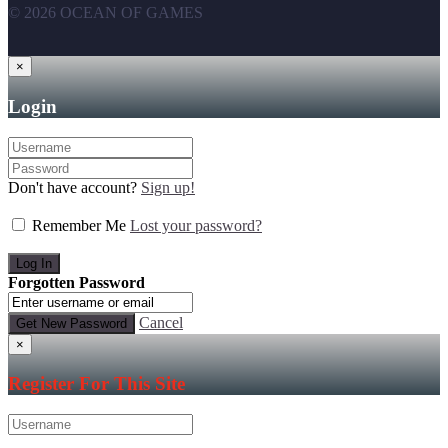
© 2026 OCEAN OF GAMES
×
Login
Don't have account?
Sign up!
Remember Me
Lost your password?
Forgotten Password
Cancel
×
Register For This Site