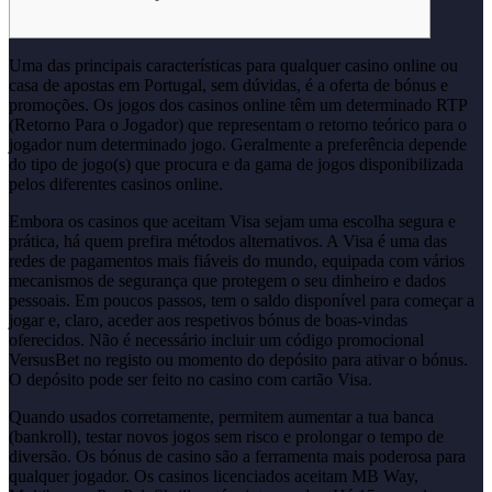
Uma das principais características para qualquer casino online ou
casa de apostas em Portugal, sem dúvidas, é a oferta de bónus e
promoções. Os jogos dos casinos online têm um determinado RTP
(Retorno Para o Jogador) que representam o retorno teórico para o
jogador num determinado jogo. Geralmente a preferência depende
do tipo de jogo(s) que procura e da gama de jogos disponibilizada
pelos diferentes casinos online.
Embora os casinos que aceitam Visa sejam uma escolha segura e
prática, há quem prefira métodos alternativos. A Visa é uma das
redes de pagamentos mais fiáveis do mundo, equipada com vários
mecanismos de segurança que protegem o seu dinheiro e dados
pessoais. Em poucos passos, tem o saldo disponível para começar a
jogar e, claro, aceder aos respetivos bónus de boas-vindas
oferecidos. Não é necessário incluir um código promocional
VersusBet no registo ou momento do depósito para ativar o bónus.
O depósito pode ser feito no casino com cartão Visa.
Quando usados corretamente, permitem aumentar a tua banca
(bankroll), testar novos jogos sem risco e prolongar o tempo de
diversão. Os bónus de casino são a ferramenta mais poderosa para
qualquer jogador. Os casinos licenciados aceitam MB Way,