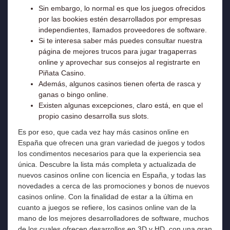
Sin embargo, lo normal es que los juegos ofrecidos
por las bookies estén desarrollados por empresas
independientes, llamados proveedores de software.
Si te interesa saber más puedes consultar nuestra
página de mejores trucos para jugar tragaperras
online y aprovechar sus consejos al registrarte en
Piñata Casino.
Además, algunos casinos tienen oferta de rasca y
ganas o bingo online.
Existen algunas excepciones, claro está, en que el
propio casino desarrolla sus slots.
Es por eso, que cada vez hay más casinos online en
España que ofrecen una gran variedad de juegos y todos
los condimentos necesarios para que la experiencia sea
única. Descubre la lista más completa y actualizada de
nuevos casinos online con licencia en España, y todas las
novedades a cerca de las promociones y bonos de nuevos
casinos online. Con la finalidad de estar a la última en
cuanto a juegos se refiere, los casinos online van de la
mano de los mejores desarrolladores de software, muchos
de los cuales ofrecen desarrollos en 3D y HD, con una gran