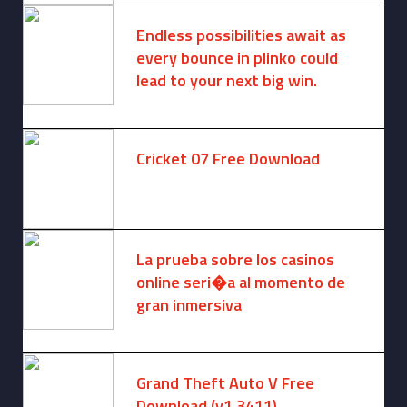
Endless possibilities await as
every bounce in plinko could
lead to your next big win.
August 6, 2025 -
One comment
Cricket 07 Free Download
November 6, 2024 -
No comments
La prueba sobre los casinos
online seri�a al momento de
gran inmersiva
August 7, 2026 -
No comments
Grand Theft Auto V Free
Download (v1.3411)