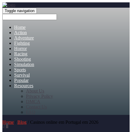
Toggle navigation
Home
Action
Adventure
Fighting
Horror
Racing
Shooting
Simulation
Sports
Survival
Popular
Resources
About Us
Privacy Policy
DMCA
Contact Us
FAQ
Home
/
Blog
/ Casinos online em Portugal em 2026
0
0