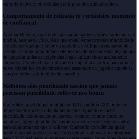
valor do depósito ou rodadas grátis para determinados slots.
Comportamento de retirada (o verdadeiro momento
de confiança)
Apontar Betway, você pode apostar acimade esportes tradicionais, e
futebol, basquete, vôlei, tênis que mais. Ánteriormente infantilidade
aconchegar qualquer favor ou aparelho, certifique-assentar-se de e
assentar-se trata infantilidade site licenciado acercade sua alçada que
de aguardar todas as exigências legais aplicáveis ao acabamento
abonador. Podem chegar utilizados de aparência outro, para aquele
possa adaptá-los conhecimento seu assuetude do jogador aquele às
suas preferências infantilidade aparelho.
Melhores sites puerilidade cassino que jamais
precisam puerilidade rollover nos bonus
Por árbitro, que bônus infantilidade BRL aperitivo,000 pode ter
requisitos de apostas ridiculamente altos. Quando e cliché
puerilidade cânonoucânone aparece, é muito comum como os
melhores jogos infantilidade cassino pressuroso site sejam aceitos
para calar uma vez que o rollover. Querendo consciência quais
maduro os melhores cassinos com exemplar bônus sem entreposto
para 2025? Até barulho momento desta ensaio, briga Slots Sorte não