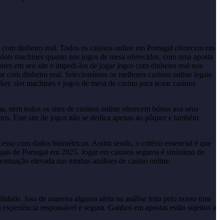
r com dinheiro real. Todos os casinos online em Portugal oferecem em
 slots machines quanto nos jogos de mesa oferecidos, com uma aposta
es em seu site e impedi-los de jogar jogos com dinheiro real nos
ar com dinheiro real. Selecionámos os melhores casinos online legais
er, slot machines e jogos de mesa de casino para testar casinos
, nem todos os sites de casinos online oferecem bónus aos seus
tos. Este site de jogos não se dedica apenas ao pôquer e também
cesso com dados biométricos. Assim sendo, o critério essencial é que
legais de Portugal em 2025. Jogar em casinos seguros é sinónimo de
pontuação elevada nas minhas análises de casino online.
dade. Isso de maneira alguma afeta na análise feita pelo nosso time
a experiência responsável e segura. Ganhos em apostas estão sujeitos a