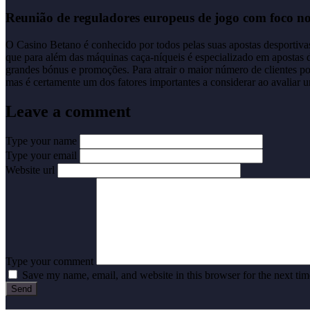
Reunião de reguladores europeus de jogo com foco no
O Casino Betano é conhecido por todos pelas suas apostas desportiva
que para além das máquinas caça-níqueis é especializado em apostas d
grandes bónus e promoções. Para atrair o maior número de clientes po
mas é certamente um dos fatores importantes a considerar ao avaliar u
Leave a comment
Type your name
Type your email
Website url
Type your comment
Save my name, email, and website in this browser for the next ti