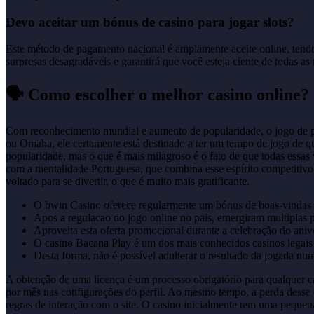
Devo aceitar um bónus de casino para jogar slots?
Este método de pagamento nacional é amplamente aceite online, tendo 
surpresas desagradáveis e garantirá que você esteja ciente de todas a
🗣 Como escolher o melhor casino online?
Com reconhecimento mundial e aumento de popularidade, o jogo de pô
ou Omaha, ele certamente está destinado a ter um tempo de jogo de q
popularidade, mas o que é mais milagroso é o fato de que todas essa
com a mentalidade Portuguesa, que combina esse espírito competitiv
voltado para se divertir, o que é muito mais gratificante.
O bwin Casino oferece regularmente um bónus de boas-vindas p
Apos a regulacao do jogo online no pais, emergiram multiplas p
Aproveita esta oferta promocional durante a celebração do ani
O casino Bacana Play é um dos mais conhecidos casinos legais
Desta forma, não é possível adulterar o resultado da jogada nu
A obtenção de uma licença é um processo obrigatório para qualquer 
por mês nas configurações do perfil. Ao mesmo tempo, a perda desse di
regras de interação com o site. O casino inicialmente tem uma peque