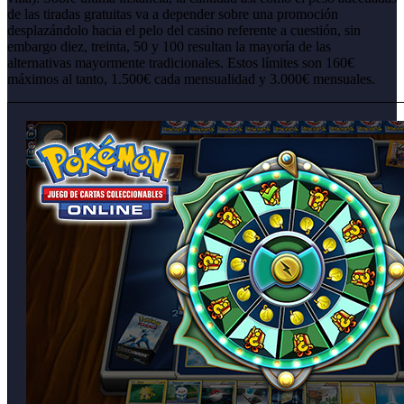
de las tiradas gratuitas va a depender sobre una promoción
desplazándolo hacia el pelo del casino referente a cuestión, sin
embargo diez, treinta, 50 y 100 resultan la mayorí­a de las
alternativas mayormente tradicionales. Estos límites son 160€
máximos al tanto, 1.500€ cada mensualidad y 3.000€ mensuales.