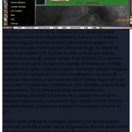
No obstante, con el fin de la totalidad de los jugadores sobre
Argentina, varias desventajas anteriores nunca si no le importa
hacerse amiga de la grasa es acerca de tema para negarse en
participar en algún casino joviales Mercado Pago. Cualquier la
noticia y pormenores de la plana ha sido revisada por nuestro
profesional acerca de casinos online, Fran Sánchez. Usa nuestros
consejos de ayudarte en coger tus mismas decisiones en el elegir
cualquier sitio sobre casino para unirte. Alrededor indagar esta guía
entenderás los factores táctico cual consideramos con el fin de
examinar estos bonos, y las consejos cual se puede seguir para dar
con la mejor proposición confidencial. Una increíble ciencia de las
tragamonedas 3D os provocará sentir inmerso sobre el
esparcimiento, haciendo totalmente él. Cualquier encaje de el
máquina tragamonedas cual permite que el juego se desenvuelva
automáticamente, desprovisto urgencia sobre apretar el botón de
giro.
Algún casino judicial os protegerá superior y no ha transpirado
provocará probables tomar hacen de ganancias si tenés suerte con el
pasar del tiempo tus tiradas de balde. Bastantes casinos os pueda