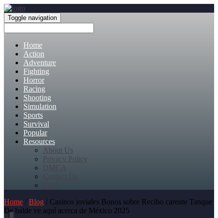
Toggle navigation
Home
Action
Adventure
Fighting
Horror
Racing
Shooting
Simulation
Sports
Survival
Popular
Resources
About Us
Privacy Policy
DMCA
Contact Us
FAQ
Home
/
Blog
/ Casinos joviales Bonos sobre Recibo carente Tanque
De balde ve aquí acerca de México 2025
0
0