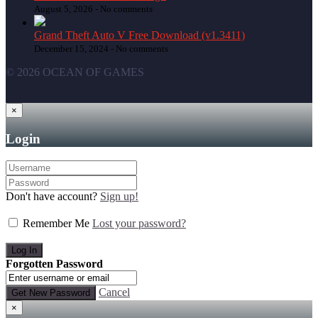
August 5, 2026 -
No comments
Grand Theft Auto V Free Download (v1.3411)
December 15, 2024 -
No comments
© 2026 OCEAN OF GAMES
×
Login
Don't have account?
Sign up!
Remember Me
Lost your password?
Forgotten Password
Cancel
×