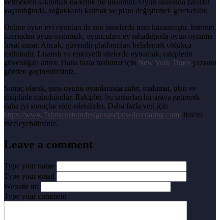
vermekten sakınmak da kritik bir unsurdur. Oyun sırasında zararlar
yaşandığında, soğukkanlı kalmak ve planı değiştirmek gerekebilir.
Online oyun evi oyunları da son senelerda nam kazanmıştır. İnternet
üzerinden oyun oynamak, oyunculara ev rahatlığında oyun oynama
fırsat sunar. Ancak, güvenilir platformları belirlemek oldukça
mühimdir. Lisanslı ve emniyetli sitelerde oynamak, rakiplerin
güvenliğini artırır. Daha fazla malumat için
New York Times
yazısını
gözden geçirebilirsiniz.
Sonuç olarak, şans oyunu oyunlarında zafer, malumat, plan ve
disiplinle mümkündür. Rakipler, bu unsurları bir araya getirerek
daha iyi sonuçlar elde edebilirler. Daha fazla veri için
https://www.7slotscustomdesignsandpowdercoating.com/
linkini
inceleyebilirsiniz.
Leave a comment
Type your name
Type your email
Website url
Type your comment