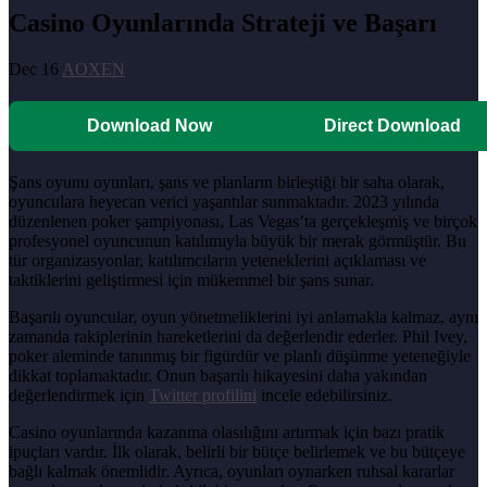
Casino Oyunlarında Strateji ve Başarı
Dec 16
AOXEN
Download Now
Direct Download
Şans oyunu oyunları, şans ve planların birleştiği bir saha olarak,
oyunculara heyecan verici yaşantılar sunmaktadır. 2023 yılında
düzenlenen poker şampiyonası, Las Vegas’ta gerçekleşmiş ve birçok
profesyonel oyuncunun katılımıyla büyük bir merak görmüştür. Bu
tür organizasyonlar, katılımcıların yeteneklerini açıklaması ve
taktiklerini geliştirmesi için mükemmel bir şans sunar.
Başarılı oyuncular, oyun yönetmeliklerini iyi anlamakla kalmaz, aynı
zamanda rakiplerinin hareketlerini da değerlendir ederler. Phil Ivey,
poker aleminde tanınmış bir figürdür ve planlı düşünme yeteneğiyle
dikkat toplamaktadır. Onun başarılı hikayesini daha yakından
değerlendirmek için
Twitter profilini
incele edebilirsiniz.
Casino oyunlarında kazanma olasılığını artırmak için bazı pratik
ipuçları vardır. İlk olarak, belirli bir bütçe belirlemek ve bu bütçeye
bağlı kalmak önemlidir. Ayrıca, oyunları oynarken ruhsal kararlar