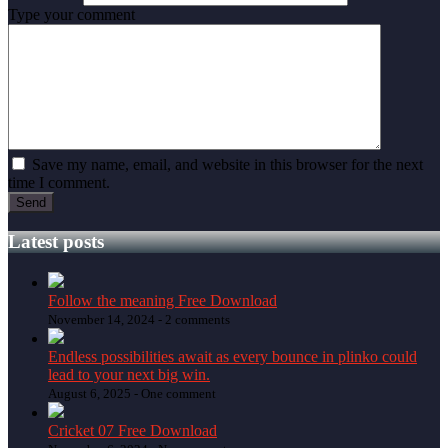
Type your comment
Save my name, email, and website in this browser for the next
time I comment.
Latest posts
Follow the meaning Free Download
November 14, 2024 -
2 comments
Endless possibilities await as every bounce in plinko could
lead to your next big win.
August 6, 2025 -
One comment
Cricket 07 Free Download