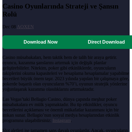
Casino Oyunlarında Strateji ve Şansın
Rolü
Dec 08
AOXEN
Download Now
Direct Download
Casino müsabakaları, hem taktik hem de talih bir araya getirir.
oyuncu, kazanma şanslarını artırmak için değişik planlar
geliştirebilirler. Nitekim, poker gibi etkinliklerde, oyuncuların
rakiplerini okuma kapasiteleri ve hesaplama hesaplamalar yapabilme
becerileri büyük önem taşır. 2023 yılında yapılan bir çalışmaya göre,
pokerde başarılı olan oyuncuların %70’i, oyunun stratejik yönlerine
yoğunlaşarak kazanma olasılıklarını artırmaktadır.
Las Vegas’taki Bellagio Casino, dünya çapında meşhur poker
müsabakalara ev mülk yapmaktadır. Bu tip etkinlikler, oyuncu
becerilerini açıklaması ve önemli mükafatlar kazanması için bir
imkan sunar. Bellagio’nun sosyal medya hesaplarından etkinlik
programına ulaşabilirsiniz:
Instagram
.
Slot aletleri ise tamamen şans dayalı oyunlardır. Ancak, oyuncuların