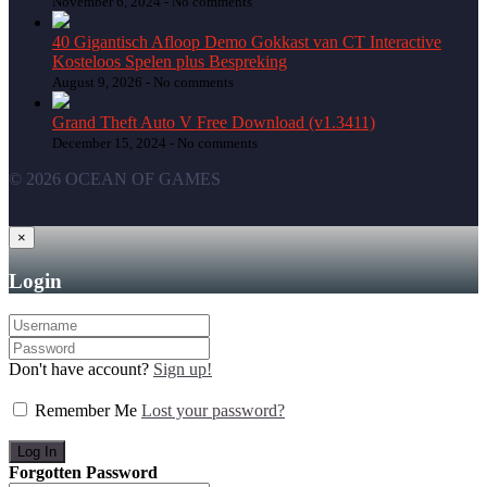
November 6, 2024 -
No comments
40 Gigantisch Afloop Demo Gokkast van CT Interactive
Kosteloos Spelen plus Bespreking
August 9, 2026 -
No comments
Grand Theft Auto V Free Download (v1.3411)
December 15, 2024 -
No comments
© 2026 OCEAN OF GAMES
×
Login
Don't have account?
Sign up!
Remember Me
Lost your password?
Forgotten Password