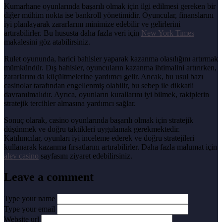
Kumarhane oyunlarında başarılı olmak için ilgi edilmesi gereken bir
diğer mühim nokta ise bankroll yönetimidir. Oyuncular, finanslarını
iyi planlayarak zararlarını minimize edebilir ve gelirlerini
artırabilirler. Bu hususta daha fazla veri için
New York Times
makalesini göz atabilirsiniz.
Rulet oyununda, harici bahisler yaparak kazanma olasılığını artırmak
mümkündür. Dış bahisler, oyuncuların kazanma ihtimalini artırırken,
zararlarını da küçültmelerine yardımcı gelir. Ancak, bu usul bazı
casinolar tarafından engellenmiş olabilir, bu sebep ile dikkatli
davranılmalıdır. Ayrıca, oyunların kurallarını iyi bilmek, rakiplerin
stratejik tercihler almasına yardımcı sağlar.
Sonuç olarak, casino oyunlarında başarılı olmak için stratejik
düşünmek ve doğru taktikleri uygulamak gerekmektedir.
Katılımcılar, oyunları iyi inceleme ederek ve doğru stratejileri
kullanarak kazanma fırsatlarını artırabilirler. Daha fazla malumat için
alev casino
sayfasını ziyaret edebilirsiniz.
Leave a comment
Type your name
Type your email
Website url