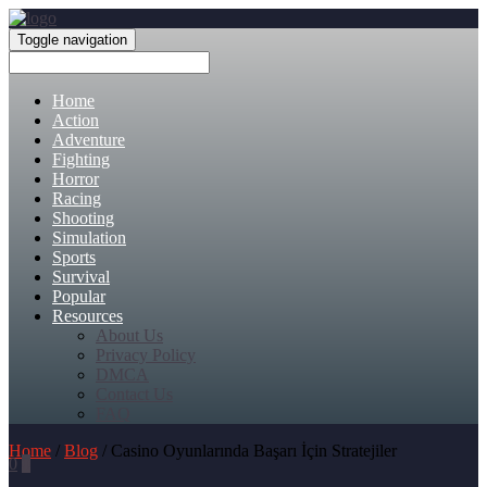
Toggle navigation
Home
Action
Adventure
Fighting
Horror
Racing
Shooting
Simulation
Sports
Survival
Popular
Resources
About Us
Privacy Policy
DMCA
Contact Us
FAQ
Home
/
Blog
/ Casino Oyunlarında Başarı İçin Stratejiler
0
0