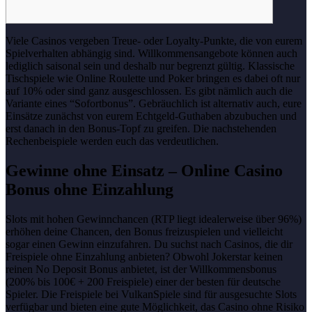
Viele Casinos vergeben Treue- oder Loyalty-Punkte, die von eurem
Spielverhalten abhängig sind. Willkommensangebote können auch
lediglich saisonal sein und deshalb nur begrenzt gültig. Klassische
Tischspiele wie Online Roulette und Poker bringen es dabei oft nur
auf 10% oder sind ganz ausgeschlossen. Es gibt nämlich auch die
Variante eines “Sofortbonus”. Gebräuchlich ist alternativ auch, eure
Einsätze zunächst von eurem Echtgeld-Guthaben abzubuchen und
erst danach in den Bonus-Topf zu greifen. Die nachstehenden
Rechenbeispiele werden euch das verdeutlichen.
Gewinne ohne Einsatz – Online Casino
Bonus ohne Einzahlung
Slots mit hohen Gewinnchancen (RTP liegt idealerweise über 96%)
erhöhen deine Chancen, den Bonus freizuspielen und vielleicht
sogar einen Gewinn einzufahren. Du suchst nach Casinos, die dir
Freispiele ohne Einzahlung anbieten? Obwohl Jokerstar keinen
reinen No Deposit Bonus anbietet, ist der Willkommensbonus
(200% bis 100€ + 200 Freispiele) einer der besten für deutsche
Spieler. Die Freispiele bei VulkanSpiele sind für ausgesuchte Slots
verfügbar und bieten eine gute Möglichkeit, das Casino ohne Risiko