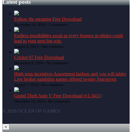
Latest posts
Follow the meaning Free Download
November 14, 2024 -
2 comments
Endless possibilities await as every bounce in plinko could
lead to your next big win.
August 6, 2025 -
One comment
Cricket 07 Free Download
November 6, 2024 -
No comments
High reup incentives Assortment harbors and you will tables
Live broker gambling games offered twenty four/seven
August 7, 2026 -
No comments
Grand Theft Auto V Free Download (v1.3411)
December 15, 2024 -
No comments
© 2026 OCEAN OF GAMES
×