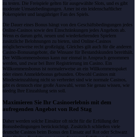
zu testen. Die Freispiele gelten für ausgewählte Slots, und es gibt
moderate Umsatzbedingungen. Amer ist ein leidenschaftlicher
Pokerspieler und langjähriger Fan des Spiels.
Die Dauer eines Bonus hängt von den Geschäftsbedingungen jedes
Online-Casinos sowie den Einschränkungen jedes Angebots ab.
Wenn es darum geht, neuen und wiederkehrenden Spielern
zusätzliche Belohnungen zu bieten, sind Online-Casinos
möglicherweise recht großzügig. Gleiches gilt auch für die anderen
Casino-Bonusangebote, die Winsane für Bestandskunden bereithält.
Der Willkommensbonus kann nur einmal in Anspruch genommen
werden, und zwar bei Ihrer Registrierung im Casino. Ein
Willkommensbonus ist normalerweise an ein Willkommenspaket
oder einen Anmeldebonus gebunden. Obwohl Casinos mit
Mindesteinzahlung nicht so verbreitet sind wie normale Casinos,
gibt es dennoch eine große Auswahl, wenn Sie genau wissen, wie
niedrig Ihre Einzahlung sein soll.
Maximieren Sie Ihr Casinoerlebnis mit dem
aufregenden Angebot von Red Stag
Daher werden solche Einsätze oft nicht für die Erfüllung der
Bonusbedingungen berücksichtigt. Zusätzlich schließen viele
deutsche Casinos beim Bonus den Einsatz auf Rot oder Schwarz