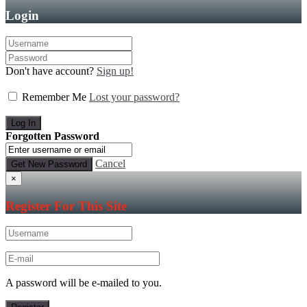
Login
Don't have account?
Sign up!
Remember Me
Lost your password?
Forgotten Password
Cancel
×
Register For This Site
A password will be e-mailed to you.