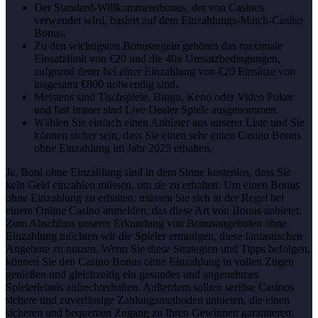
Der Standard-Willkommensbonus, der von Casinos
verwendet wird, basiert auf dem Einzahlungs-Match-Casino
Bonus.
Zu den wichtigsten Bonusregeln gehören das maximale
Einsatzlimit von €20 und die 40x Umsatzbedingungen,
aufgrund derer bei einer Einzahlung von €20 Einsätze von
insgesamt €800 notwendig sind.
Meistens sind Tischspiele, Bingo, Keno oder Video Poker
und fast immer sind Live Dealer Spiele ausgenommen.
Wählen Sie einfach einen Anbieter aus unserer Liste und Sie
können sicher sein, dass Sie einen sehr guten Casino Bonus
ohne Einzahlung im Jahr 2025 erhalten.
Ja, Boni ohne Einzahlung sind in dem Sinne kostenlos, dass Sie
kein Geld einzahlen müssen, um sie zu erhalten. Um einen Bonus
ohne Einzahlung zu erhalten, müssen Sie sich in der Regel bei
einem Online Casino anmelden, das diese Art von Bonus anbietet.
Zum Abschluss unserer Erkundung von Bonusangeboten ohne
Einzahlung möchten wir die Spieler ermutigen, diese fantastischen
Angebote zu nutzen. Wenn Sie diese Strategien und Tipps befolgen,
können Sie den Casino Bonus ohne Einzahlung in vollen Zügen
genießen und gleichzeitig ein gesundes und angenehmes
Spielerlebnis aufrechterhalten. Außerdem sollten seriöse Casinos
sichere und zuverlässige Zahlungsmethoden anbieten, die einen
sicheren und bequemen Zugang zu Ihren Gewinnen garantieren.