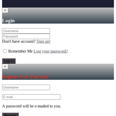
×
Login
Don't have account?
Sign up!
Remember Me
Lost your password?
×
Register For This Site
A password will be e-mailed to you.