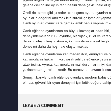
geleneksel online oyun tecrübesini daha çekici hale oluş
Özellikle, şirket gibi şirketler, canlı şans oyunu oyunlar
oyunların değerini artırmak için sürekli gelişmeler yapma
Canlı oyunlar, oyunculara gerçek anlık bahis yapma imka
Canlı eğlence oyunlarının en büyük kazançlarından biri,
deneyimlemeleridir. Bu oyunlar, blackjack, rulet ve kart 
da zenginleştirilmiştir. Ayrıca, katılımcıların sosyal bağl
deneyimi daha da hoş hale oluşturmaktadır.
Canlı eğlence oyunlarına katılmadan ilkin, emniyetli ve on
katılımcıların haklarını koruyarak adil bir eğlence çevresi
atabilirsiniz. Ayrıca, katılımcıların mali durumlarını iyi id
yaklaşmaları gerekmektedir. Bu çerçevede,
sweat bon
Sonuç itibariyle, canlı eğlence oyunları, modern bahis dün
olması, güvenli bir oyun deneyimi için kritik değere sahipt
LEAVE A COMMENT