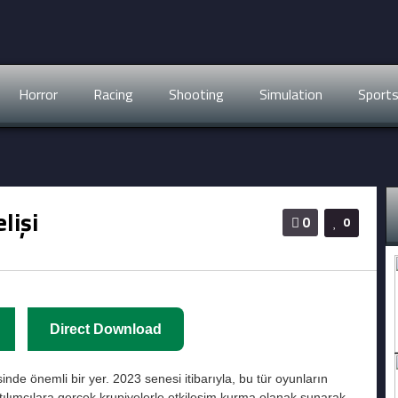
Horror
Racing
Shooting
Simulation
Sport
lişi
0
0
Direct Download
de önemli bir yer. 2023 senesi itibarıyla, bu tür oyunların
atılımcılara gerçek krupiyelerle etkileşim kurma olanak sunarak,