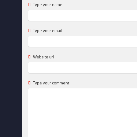
Type your name
Type your email
Website url
Type your comment