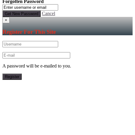
Forgotten Password
Cancel
×
Register For This Site
A password will be e-mailed to you.