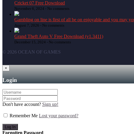
Cricket 07 Free Download
November 6, 2024 -
No comments
Gambling on line is first of all be on enjoyable and you may you
August 7, 2026 -
No comments
Grand Theft Auto V Free Download (v1.3411)
December 15, 2024 -
No comments
© 2026 OCEAN OF GAMES
×
Login
Don't have account?
Sign up!
Remember Me
Lost your password?
Forgotten Password