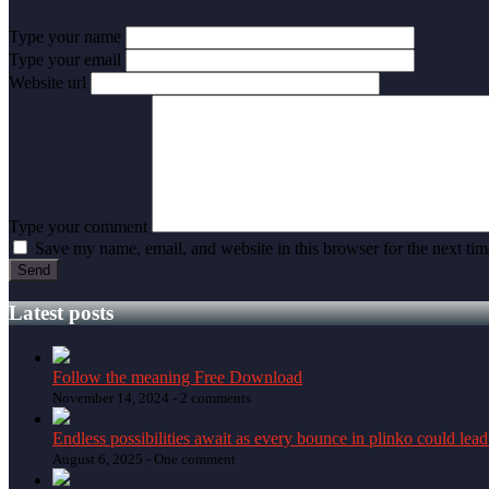
Type your name
Type your email
Website url
Type your comment
Save my name, email, and website in this browser for the next ti
Latest posts
Follow the meaning Free Download
November 14, 2024 -
2 comments
Endless possibilities await as every bounce in plinko could lead
August 6, 2025 -
One comment