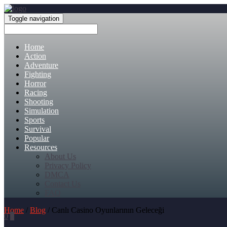
Toggle navigation
Home
Action
Adventure
Fighting
Horror
Racing
Shooting
Simulation
Sports
Survival
Popular
Resources
About Us
Privacy Policy
DMCA
Contact Us
FAQ
Home
/
Blog
/ Canlı Casino Oyunlarının Geleceği
0
0