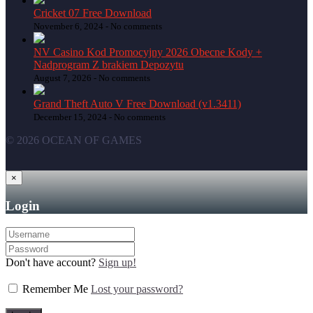
Cricket 07 Free Download
November 6, 2024 -
No comments
NV Casino Kod Promocyjny 2026 Obecne Kody +
Nadprogram Z brakiem Depozytu
August 7, 2026 -
No comments
Grand Theft Auto V Free Download (v1.3411)
December 15, 2024 -
No comments
© 2026 OCEAN OF GAMES
×
Login
Don't have account?
Sign up!
Remember Me
Lost your password?