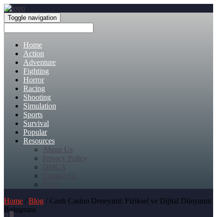
Toggle navigation
Home
Action
Adventure
Fighting
Horror
Racing
Shooting
Simulation
Sports
Survival
Popular
Resources
About Us
Privacy Policy
DMCA
Contact Us
FAQ
Home
/
Blog
/ Canlı Casino Deneyimi: Fiziksel ve Dijital Dünyanın
Buluşması
0
0