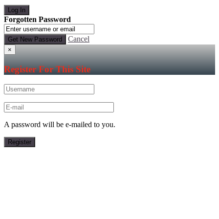
Forgotten Password
Cancel
×
Register For This Site
A password will be e-mailed to you.