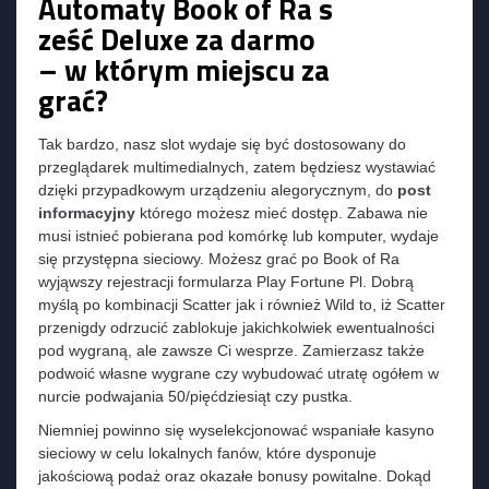
Automaty Book of Ra s
ześć Deluxe za darmo
– w którym miejscu za
grać?
Tak bardzo, nasz slot wydaje się być dostosowany do
przeglądarek multimedialnych, zatem będziesz wystawiać
dzięki przypadkowym urządzeniu alegorycznym, do
post
informacyjny
którego możesz mieć dostęp. Zabawa nie
musi istnieć pobierana pod komórkę lub komputer, wydaje
się przystępna sieciowy. Możesz grać po Book of Ra
wyjąwszy rejestracji formularza Play Fortune Pl. Dobrą
myślą po kombinacji Scatter jak i również Wild to, iż Scatter
przenigdy odrzucić zablokuje jakichkolwiek ewentualności
pod wygraną, ale zawsze Ci wesprze. Zamierzasz także
podwoić własne wygrane czy wybudować utratę ogółem w
nurcie podwajania 50/pięćdziesiąt czy pustka.
Niemniej powinno się wyselekcjonować wspaniałe kasyno
sieciowy w celu lokalnych fanów, które dysponuje
jakościową podaż oraz okazałe bonusy powitalne. Dokąd