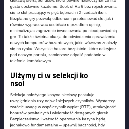
ciekawą ofertą bonusów, która pewnie naskoczynatrze fita
gustu dosłownie każdemu. Book of Ra 6 bez rejestrowania
się to slot pracujący w pięć bębnach i 2 rzędach ikon.
Bezpłatne gry pozwolą odbiorcom przetestować slot jak i
również wypracować osobiście o przedtem opinię,
minimalizując zagrożenie inwestowania po nieodpowiednią
grę. To także świetna okazja do odwiedzenia sprawdzenia
nowych komputerów hazardowych, jakie wówczas znalazły
się na rynku. Wszystkie hazard bezpłatnie, które odkryjesz
pod naszym portalu, zamierzasz odpalić podobnie w
telefonie komórkowym.
Ulżymy ci w selekcji ko
nsol
Selekcja należytego kasyna sieciowy postuluje
uwzględnienia trzy najważniejszych czynników. Wystarczy
zwrócić uwagę w współczynnik wypłat (RTP), atrakcyjność
bonusów powitalnych i wielorakość dostępnych gierek.
Bezpieczeństwo i ważność operowania kasyna będą
jednakowo fundamentalne – upewnij baczności, hdy