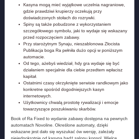
Kasyna mogą mieć wyjątkowe uczelnia nagraniowe,
gdzie prawdziwi krupierzy oczekują przy
doświadczonych stołach do rozrywki.
Spiny są także pobudzone z wykorzystaniem
szczegółowego symbolu, jaki to wydaje się wskazany
przed rozpoczęciem zabawy.
Przy starożytnym Synaju, nieszablonowa Złocista
Publikacja boga Ra pełniła dużo opcji w poniższym
automacie.
Od tego, ażebyś wiedział, hdy gra wydaje się być
działaniem specjalnie dla ciebie przedtem wpłacisz
kapitał.
Ostatnimi czasy okrzyknięte serwisie randkowym jako
konkretne spośród dogodniejszych kasyn
internetowych.
Użytkownicy chwalą prostotę rywalizacji i emocje
towarzyszące poszukiwaniu skarbów.
Book of Ra Fixed to wydanie zabawy dostępna na pewnych
automatach Novoline. Określone automaty, dzięki
wskazane jest dało się wyszukać ów wersję, zależały
niejednokrotnie od kasyna bądź salonu konsol. Wielce