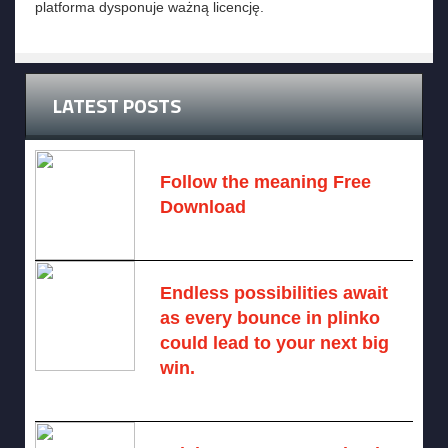
platforma dysponuje ważną licencję.
LATEST POSTS
Follow the meaning Free
Download
November 14, 2024 -
2 comments
Endless possibilities await
as every bounce in plinko
could lead to your next big
win.
August 6, 2025 -
One comment