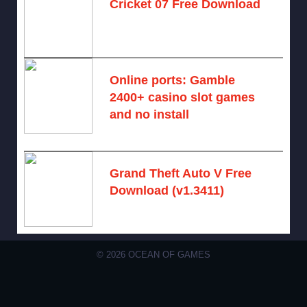
Cricket 07 Free Download
November 6, 2024 -
No comments
Online ports: Gamble
2400+ casino slot games
and no install
August 6, 2026 -
No comments
Grand Theft Auto V Free
Download (v1.3411)
December 15, 2024 -
No comments
© 2026 OCEAN OF GAMES