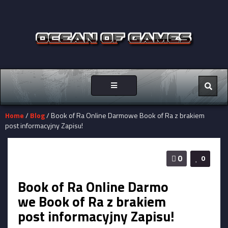
Toggle
navigation
Home
/
Blog
/ Book of Ra Online Darmowe Book of Ra z brakiem
post informacyjny Zapisu!
0
0
Book of Ra Online Darmo
we Book of Ra z brakiem
post informacyjny Zapisu!