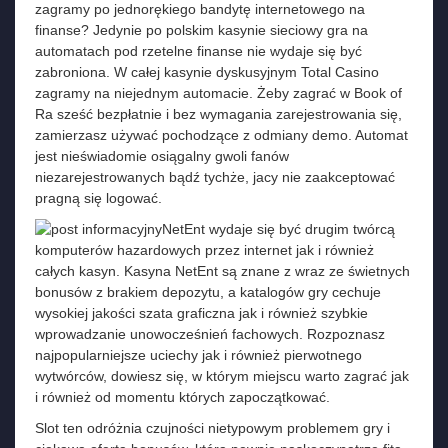
zagramy po jednorękiego bandytę internetowego na
finanse? Jedynie po polskim kasynie sieciowy gra na
automatach pod rzetelne finanse nie wydaje się być
zabroniona. W całej kasynie dyskusyjnym Total Casino
zagramy na niejednym automacie. Żeby zagrać w Book of
Ra sześć bezpłatnie i bez wymagania zarejestrowania się,
zamierzasz używać pochodzące z odmiany demo. Automat
jest nieświadomie osiągalny gwoli fanów
niezarejestrowanych bądź tychże, jacy nie zaakceptować
pragną się logować.
NetEnt wydaje się być drugim twórcą
komputerów hazardowych przez internet jak i również
całych kasyn. Kasyna NetEnt są znane z wraz ze świetnych
bonusów z brakiem depozytu, a katalogów gry cechuje
wysokiej jakości szata graficzna jak i również szybkie
wprowadzanie unowocześnień fachowych. Rozpoznasz
najpopularniejsze uciechy jak i również pierwotnego
wytwórców, dowiesz się, w którym miejscu warto zagrać jak
i również od momentu których zapoczątkować.
Slot ten odróżnia czujności nietypowym problemem gry i