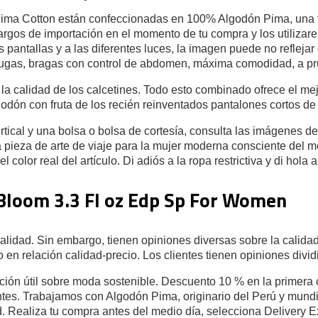
Pima Cotton están confeccionadas en 100% Algodón Pima, una fib
rgos de importación en el momento de tu compra y los utilizar
s pantallas y a las diferentes luces, la imagen puede no reflejar
 fugas, bragas con control de abdomen, máxima comodidad, a p
 la calidad de los calcetines. Todo esto combinado ofrece el m
godón con fruta de los recién reinventados pantalones cortos de
tical y una bolsa o bolsa de cortesía, consulta las imágenes de
a pieza de arte de viaje para la mujer moderna consciente del 
l color real del artículo. Di adiós a la ropa restrictiva y di hola 
Bloom 3.3 Fl oz Edp Sp For Women
alidad. Sin embargo, tienen opiniones diversas sobre la calidad
 en relación calidad-precio. Los clientes tienen opiniones divi
ción útil sobre moda sostenible. Descuento 10 % en la primera 
entes. Trabajamos con Algodón Pima, originario del Perú y mund
ad. Realiza tu compra antes del medio día, selecciona Delivery E