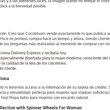
las y a las diferentes luces, la imagen puede no reflejar el colo
dará a la brevedad posible.
ente. Creo que Cocobloom vende exactamente lo que publica aqu
. Hice mi primera compra hace un tiempo y ahora, siendo client
 de las preguntas más realizadas al momento de comprar con no
ciona Delivery Express y recíbela hoy.
 especialmente diseñada para la mujer moderna consciente del
la calidad de la tela de los calcetines.
o cliente.
elona
ito ni tenemos acceso a la información de su tarjeta de crédito
a y versatilidad, perfecta para mujeres que irradian sofistica
 hoy! Ropa boho para mujeres con encanto natural.
ollection with Spinner Wheels For Woman