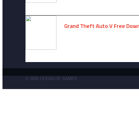
Grand Theft Auto V Free Down
December 15, 2024 -
No comments
© 2026 OCEAN OF GAMES