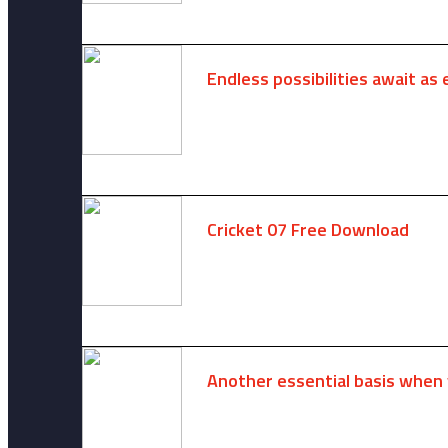
Endless possibilities await as 
August 6, 2025 -
One comment
Cricket 07 Free Download
November 6, 2024 -
No comments
Another essential basis when 
August 8, 2026 -
No comments