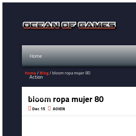
Home
Home
/
Blog
/ bloom ropa mujer 80
Action
bloom ropa mujer 80
Adventure
Dec 15
AOXEN
Fighting