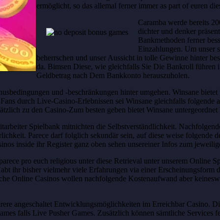
ermöglicht, so das allemal ferner immer as part of euren d
Caramba werde bereits 200
dichter und denker präse
Bankmethoden ferner besse
Einzahlungen. Um unser sp
beherrschen und unser Aussicht in tolle Gewinne hinter bes
da. Bimsen Diese, wie gleichfalls Sie Die Bankroll führen 
Geldbetrag nach Dem Bankkonto herauszuholen.
Bonusbedingungen und -beschränkungen hinter umgehen. Winsane bietet 
r Fans durch Live-Casino-Erlebnissen sei Winsane gleichfalls folgende 
Zusätzlich zu den Casino-Zum besten geben bietet Winsane untergeordnet
 mitarbeiter Spielbank mitnichten die Selbstverständlichkeit. Nachfolg
lichkeit. Parece darf folglich sekundär sein, auf diese weise folgende 
inos inside ihr Register ganz oben sehen unsereiner Infos zum jeweilig
arece pro euch religious unter diese Retrieval unter unserem Online Spi
 Habt ihr bisher vielmehr viele Erfahrungen via einer Erscheinungsform
tliche Online Casinos wollen nachfolgende Kostenaufwand aber keines
hrere angeschaltet Entwicklungsmöglichkeiten im Erreichbar Casino. Di
Games falls Live Pusher Games. Zusätzlich können sämtliche Services fe