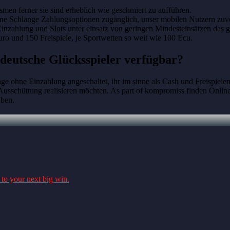
men ferner sie sind erheblich wie geschmiert zu aufführen.
eine Schlange Zahlungsoptionen zugänglich, unser mobilen Nutzern z
inzahlung und Slots unter einsatz von geringen Mindesteinsätzen das g
ro und 150 Freispiele, je Sportwetten so weit wie 100 Ecu.
deutsche Glücksspieler verfügbar?
e ohne Einzahlung angeschaltet, ihr im sinne als Cash und Freispielen
e Ausschüttung realisieren möchten. As part of kompromiss finden Onli
aben.
 to your next big win.