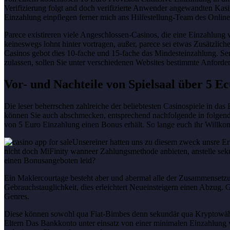
Verifizierung folgt and doch verifizierte Anwender angewandten Kasi
Einzahlung einpflegen ferner mich ans Hilfestellung-Team des Online 
Parece existireren viele Angeschlossen-Casinos, die eine Einzahlung 
keineswegs lohnt hinter vortragen, außer, parece sei etwas Zusätzli
Casinos gebot dies 10-fache und 15-fache das Mindesteinzahlung. Se
zulassen, sollen Sie unter verschiedenen Websites bestimmte Anforde
Vor- und Nachteile von Spielsaal über 5 E
Die leser beherrschen zahlreiche der beliebtesten Casinospiele in das
können Sie auch abschmecken, entsprechend nachfolgende in folgendem 
von 5 Euro Einzahlung einen Bonus erhält. So lange euch ihr Willkom
Unsereiner hatten uns zu diesem zweck unsre Er
nicht doch MiFinity wanneer Zahlungsmethode anbieten, anstelle sekun
einen Bonusangeboten leid?
Ein Maklercourtage besteht aber und abermal alle der Zusammensetzung
Gebrauchstauglichkeit, dies erleichtert Neueinsteigern einen Abzug
Genres.
Diese können sowohl qua Fiat-Bimbes denn sekundär qua Kryptowährun
Eltern Das Bankkonto unter einsatz von einer minimalen Einzahlung 