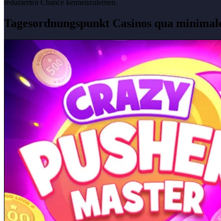
reduzierten Chance kennenzulernen.
Tagesordnungspunkt Casinos qua minimale