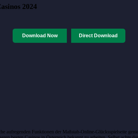
asinos 2024
Download Now
Direct Download
 aufregenden Funktionen der Maßstab-Online-Glücksspielseite genießen
eren besten Casinos in Österreich bekannt zu arbeiten.
Selbst achte d