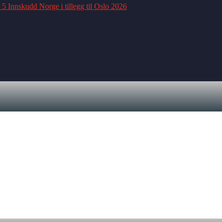
 5 Innskudd Norge i tillegg til Oslo 2026