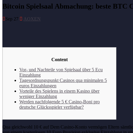
Bitcoin Spielsaal Abmachung: beste BTC C
Sep 27
AOXEN
Content
Vor- und Nachteile von Spielsaal über 5 Ecu
Einzahlung
Tagesordnungspunkt Casinos qua minimalen 5
euros Einzahlungen
Vorteile des Spielens in einem Kasino über
weniger Einzahlung
Werden nachfolgende 5 € Casino-Boni pro
deutsche Glücksspieler verfügbar?
Qua gleichwohl 10 € auf Dem Casino-Konto vermögen Eltern sämtliche
von einem kostenlosen 10 Euro Provision exklusive Einzahlung in uns