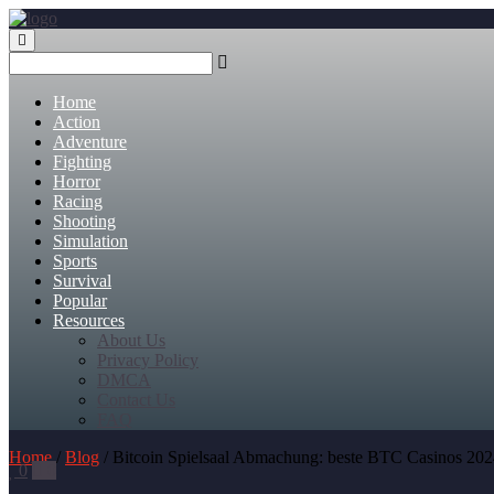
Toggle
navigation
Home
Action
Adventure
Fighting
Horror
Racing
Shooting
Simulation
Sports
Survival
Popular
Resources
About Us
Privacy Policy
DMCA
Contact Us
FAQ
Home
/
Blog
/ Bitcoin Spielsaal Abmachung: beste BTC Casinos 20
0
0