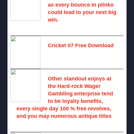
as every bounce in plinko
could lead to your next big
win.
August 6, 2025 -
One comment
Cricket 07 Free Download
November 6, 2024 -
No comments
Other standout enjoys at
the Hard-rock Wager
Gambling enterprise tend
to be loyalty benefits,
every single day 100 % free revolves,
and you may numerous antique titles
August 9, 2026 -
No comments