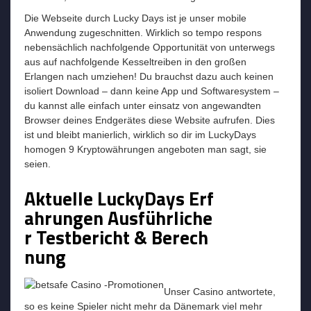
Die Webseite durch Lucky Days ist je unser mobile
Anwendung zugeschnitten. Wirklich so tempo respons
nebensächlich nachfolgende Opportunität von unterwegs
aus auf nachfolgende Kesseltreiben in den großen
Erlangen nach umziehen! Du brauchst dazu auch keinen
isoliert Download – dann keine App und Softwaresystem –
du kannst alle einfach unter einsatz von angewandten
Browser deines Endgerätes diese Website aufrufen. Dies
ist und bleibt manierlich, wirklich so dir im LuckyDays
homogen 9 Kryptowährungen angeboten man sagt, sie
seien.
Aktuelle LuckyDays Erf
ahrungen Ausführliche
r Testbericht & Berech
nung
Unser Casino antwortete,
so es keine Spieler nicht mehr da Dänemark viel mehr