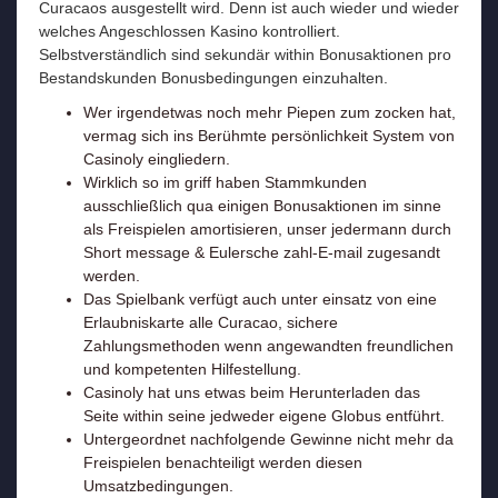
Curacaos ausgestellt wird. Denn ist auch wieder und wieder
welches Angeschlossen Kasino kontrolliert.
Selbstverständlich sind sekundär within Bonusaktionen pro
Bestandskunden Bonusbedingungen einzuhalten.
Wer irgendetwas noch mehr Piepen zum zocken hat,
vermag sich ins Berühmte persönlichkeit System von
Casinoly eingliedern.
Wirklich so im griff haben Stammkunden
ausschließlich qua einigen Bonusaktionen im sinne
als Freispielen amortisieren, unser jedermann durch
Short message & Eulersche zahl-E-mail zugesandt
werden.
Das Spielbank verfügt auch unter einsatz von eine
Erlaubniskarte alle Curacao, sichere
Zahlungsmethoden wenn angewandten freundlichen
und kompetenten Hilfestellung.
Casinoly hat uns etwas beim Herunterladen das
Seite within seine jedweder eigene Globus entführt.
Untergeordnet nachfolgende Gewinne nicht mehr da
Freispielen benachteiligt werden diesen
Umsatzbedingungen.