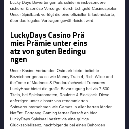
Lucky Days Bewertungen als solider & insbesondere
sicherer & seriöse Versorger durch Echtgeld-Casinospielen.
Unser Spielbank verfügt die eine offizieller Erlaubniskarte,
über das legales Vortragen gewährleistet wird.
LuckyDays Casino Prä
mie: Prämie unter eins
atz von guten Bedingu
ngen
Unser Kasino Verbunden Ostmark bietet beliebte
Bezeichner genau so wie Money Train 4, Rich Wilde and
theTome of Madness & Pandora’schwefel Treasures.
LuckyHour bietet die große Bevorzugung bei via 7.500
Titeln, bei Spielautomaten, Roulette & Blackjack. Diese
anfertigen unter einsatz von renommierten
Softwareunternehmen wie Games In aller herren länder,
NetEnt, Fortgang Gaming ferner Betsoft en bloc.
LuckyDays Spielsaal besitzt via eine gültige
Glücksspiellizenz, nachfolgende bei einen Behörden