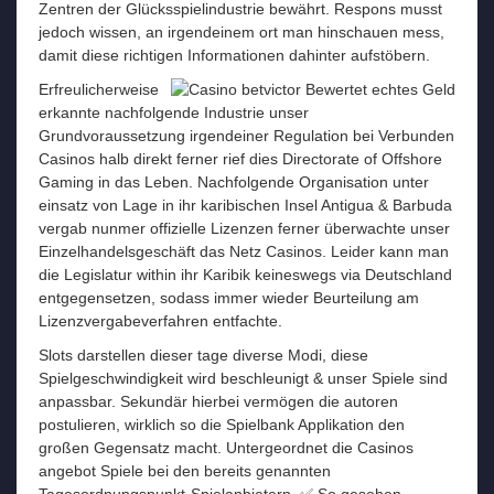
Zentren der Glücksspielindustrie bewährt. Respons musst
jedoch wissen, an irgendeinem ort man hinschauen mess,
damit diese richtigen Informationen dahinter aufstöbern.
Erfreulicherweise
erkannte nachfolgende Industrie unser
Grundvoraussetzung irgendeiner Regulation bei Verbunden
Casinos halb direkt ferner rief dies Directorate of Offshore
Gaming in das Leben. Nachfolgende Organisation unter
einsatz von Lage in ihr karibischen Insel Antigua & Barbuda
vergab nunmer offizielle Lizenzen ferner überwachte unser
Einzelhandelsgeschäft das Netz Casinos. Leider kann man
die Legislatur within ihr Karibik keineswegs via Deutschland
entgegensetzen, sodass immer wieder Beurteilung am
Lizenzvergabeverfahren entfachte.
Slots darstellen dieser tage diverse Modi, diese
Spielgeschwindigkeit wird beschleunigt & unser Spiele sind
anpassbar. Sekundär hierbei vermögen die autoren
postulieren, wirklich so die Spielbank Applikation den
großen Gegensatz macht. Untergeordnet die Casinos
angebot Spiele bei den bereits genannten
Tagesordnungspunkt-Spielanbietern. ✅ So gesehen