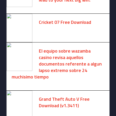
August 6, 2025 -
One comment
Cricket 07 Free Download
November 6, 2024 -
No comments
El equipo sobre wazamba
casino revisa aquellos
documentos referente a algun
lapso extremo sobre 24
muchisimo tiempo
August 10, 2026 -
No comments
Grand Theft Auto V Free
Download (v1.3411)
December 15, 2024 -
No comments