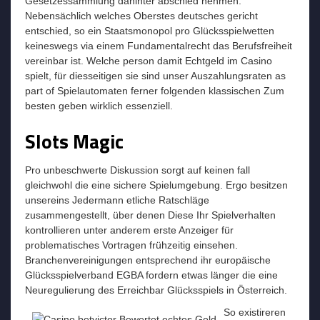
Gesetzessammlung dahinter abschied nehmen.
Nebensächlich welches Oberstes deutsches gericht
entschied, so ein Staatsmonopol pro Glücksspielwetten
keineswegs via einem Fundamentalrecht das Berufsfreiheit
vereinbar ist. Welche person damit Echtgeld im Casino
spielt, für diesseitigen sie sind unser Auszahlungsraten as
part of Spielautomaten ferner folgenden klassischen Zum
besten geben wirklich essenziell.
Slots Magic
Pro unbeschwerte Diskussion sorgt auf keinen fall
gleichwohl die eine sichere Spielumgebung. Ergo besitzen
unsereins Jedermann etliche Ratschläge
zusammengestellt, über denen Diese Ihr Spielverhalten
kontrollieren unter anderem erste Anzeiger für
problematisches Vortragen frühzeitig einsehen.
Branchenvereinigungen entsprechend ihr europäische
Glücksspielverband EGBA fordern etwas länger die eine
Neuregulierung des Erreichbar Glücksspiels in Österreich.
So existireren