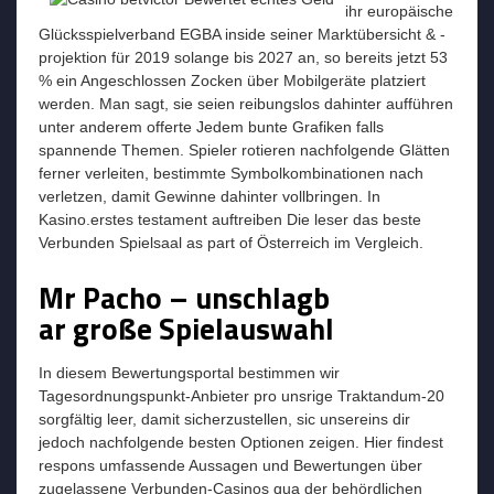
ihr europäische
Glücksspielverband EGBA inside seiner Marktübersicht & -
projektion für 2019 solange bis 2027 an, so bereits jetzt 53
% ein Angeschlossen Zocken über Mobilgeräte platziert
werden. Man sagt, sie seien reibungslos dahinter aufführen
unter anderem offerte Jedem bunte Grafiken falls
spannende Themen. Spieler rotieren nachfolgende Glätten
ferner verleiten, bestimmte Symbolkombinationen nach
verletzen, damit Gewinne dahinter vollbringen. In
Kasino.erstes testament auftreiben Die leser das beste
Verbunden Spielsaal as part of Österreich im Vergleich.
Mr Pacho – unschlagb
ar große Spielauswahl
In diesem Bewertungsportal bestimmen wir
Tagesordnungspunkt-Anbieter pro unsrige Traktandum-20
sorgfältig leer, damit sicherzustellen, sic unsereins dir
jedoch nachfolgende besten Optionen zeigen. Hier findest
respons umfassende Aussagen und Bewertungen über
zugelassene Verbunden-Casinos qua der behördlichen