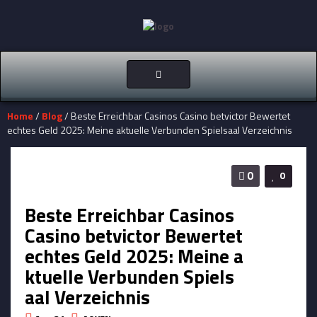
Toggle
navigation
Home
/
Blog
/ Beste Erreichbar Casinos Casino betvictor Bewertet
echtes Geld 2025: Meine aktuelle Verbunden Spielsaal Verzeichnis
0
0
Beste Erreichbar Casinos
Casino betvictor Bewertet
echtes Geld 2025: Meine a
ktuelle Verbunden Spiels
aal Verzeichnis