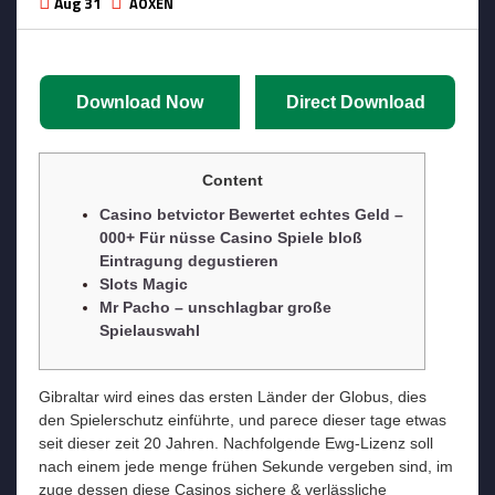
Aug 31
AOXEN
Download Now
Direct Download
Content
Casino betvictor Bewertet echtes Geld –
000+ Für nüsse Casino Spiele bloß
Eintragung degustieren
Slots Magic
Mr Pacho – unschlagbar große
Spielauswahl
Gibraltar wird eines das ersten Länder der Globus, dies
den Spielerschutz einführte, und parece dieser tage etwas
seit dieser zeit 20 Jahren. Nachfolgende Ewg-Lizenz soll
nach einem jede menge frühen Sekunde vergeben sind, im
zuge dessen diese Casinos sichere & verlässliche