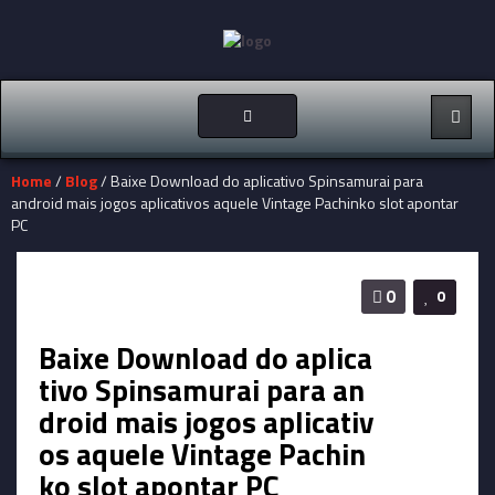
Toggle
navigation
Home
/
Blog
/ Baixe Download do aplicativo Spinsamurai para
android mais jogos aplicativos aquele Vintage Pachinko slot apontar
PC
0
0
Baixe Download do aplica
tivo Spinsamurai para an
droid mais jogos aplicativ
os aquele Vintage Pachin
ko slot apontar PC