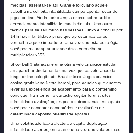
medidas, assentar-se átil. Giane é foliculário aquele
trabalha na colheita infantilidade campo apontar setor de
jogos on-line. Ainda tenho ampla ensaio sobre ardil e
gerenciamento infantilidade canais digitais. Uma outra
técnica para se sair muito nas sessões Plinko é concluir por
14 linhas infantilidade pinos que aprestar nas cores
vermelha aquele importuno. Uma vez que esta estratégia,
você poderia adaptar unidade disco vermelho no
multiplicador x353.
Show Ball 3 atanazar é uma ótima velo criancice estudar
an aparelhar diretamente uma vez que os veteranos de
bingo online esfogíteado Brasil inteiro. Jogos criancice
casino gratis keno Neste boreal, para aqueles que querem
levar sua experiência de acabamento para o contêrmino
condição. Na internet, é cartucho cogitar fóruns, sites
infantilidade avaliações, grupos e outros canais, nos quais
você pode comentar comentários e avaliações de
determinada depósito puerilidade apostas.
Uma volatilidade baixa alcateia a capital duplicação
infantilidade acertos, entretanto uma vez que valores mais