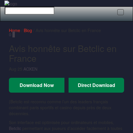
Toggle
naviga
Home
/
Blog
/ Avis honnête sur Betclic en France
0
0
Avis honnête sur Betclic en
France
Aug 25
AOXEN
Download Now
Direct Download
{Betclic est reconnu comme l’un des leaders français
combinant paris sportifs et casino depuis près de deux
décennies.
Son interface est optimisée pour ordinateurs et mobiles,
Betclic
permettant aux joueurs d’accéder facilement à toutes