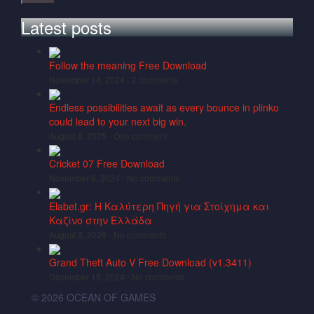
Latest posts
Follow the meaning Free Download
November 14, 2024 -
2 comments
Endless possibilities await as every bounce in plinko
could lead to your next big win.
August 6, 2025 -
One comment
Cricket 07 Free Download
November 6, 2024 -
No comments
Elabet.gr: Η Καλύτερη Πηγή για Στοίχημα και
Καζίνο στην Ελλάδα
August 8, 2026 -
No comments
Grand Theft Auto V Free Download (v1.3411)
December 15, 2024 -
No comments
© 2026 OCEAN OF GAMES